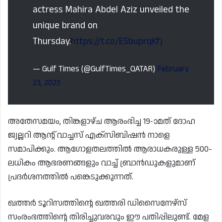
actress Mahira Abdel Aziz unveiled the
unique brand on
Thursday.
https://t.co/ESbuprqKfj
— Gulf Times (@GulfTimes_QATAR)
February
23, 2023
അതേസമയം, തിങ്കളാഴ്ച ആരംഭിച്ച 19-ാമത് ദോഹ
ജ്വല്ലറി ആന്റ് വാച്ചസ് എക്സിബിഷൻ നാളെ
സമാപിക്കും. ആഗോളതലത്തിൽ ആരാധകരുള്ള 500-
ലധികം ആഭരണങ്ങളും വാച്ച് ബ്രാൻഡുകളുമാണ്
പ്രദർശനത്തിൽ പങ്കെടുക്കുന്നത്.
ഖത്തർ ടൂറിസത്തിന്റെ ഖത്തരി ഡിസൈനേഴ്‌സ്
സംരംഭത്തിന്റെ തിരിച്ചുവരവും ഈ പതിപ്പിലുണ്ട്. മേള