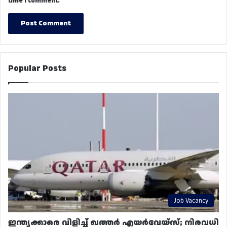
time I comment.
Popular Posts
Job Vacancy
ഇന്ത്യക്കാരെ വിളിച്ച് ഖത്തർ എയർവേയ്‌സ്; നിരവധി