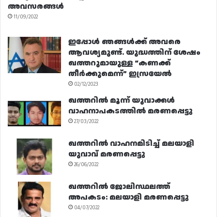
അവസരങ്ങൾ
11/09/2022
ഇപ്പോൾ ഞങ്ങൾക്ക് അവരെ
ആവശ്യമുണ്ട്. യുദ്ധത്തിന് ശേഷം
ഖത്തറുമായുള്ള “കണക്ക്
തീർക്കുമെന്ന്” ഇസ്രയേൽ
02/12/2023
ഖത്തറിൽ മൂന്ന് യുവാക്കൾ
വാഹനാപകടത്തിൽ മരണപ്പെട്ടു
27/03/2022
ഖത്തറിൽ വാഹനമിടിച്ച് മലയാളി
യുവാവ് മരണപ്പെട്ടു
26/06/2022
ഖത്തറിൽ ജോലിസ്ഥലത്ത്
അപകടം: മലയാളി മരണപ്പെട്ടു
04/07/2022