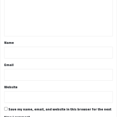
m
m
e
n
t
*
Name
Email
Website
Save my name, email, and website in this browser for the next