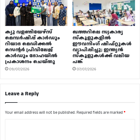
ക്യു വളണ്ടിയേഴ്‌സ്
ഖത്തറിലെ സ്വകാര്യ
മെമ്പർഷിപ്പ് കാർഡും
സ്കൂളുകളിൽ
റിയാദ മെഡിക്കൽ
ഈവനിംഗ് ഷിഫ്റ്റുകൾ
സെന്റർ പ്രിവിലേജ്
വ്യാപിപ്പിച്ചു; ഇന്ത്യൻ
കാർഡും ദോഹയിൽ
സ്കൂളുകൾക്ക് വലിയ
പ്രകാശനം ചെയ്തു
പങ്ക്
09/07/2026
07/07/2026
Leave a Reply
Your email address will not be published.
Required fields are marked
*
C
o