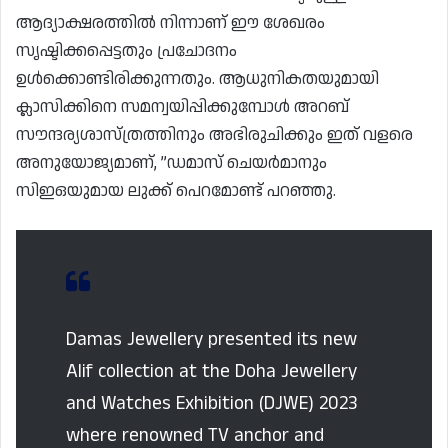
ആദ്യാക്ഷരത്തിൽ നിന്നാണ് ഈ ശേഖരം
സൃഷ്ടിക്കപ്പെട്ടതും പ്രചോദനം
ഉൾക്കൊണ്ടിരിക്കുന്നതും. ആധുനികതയുമായി
ക്ലാസിക്കിനെ സമന്വയിപ്പിക്കുമ്പോൾ അറബ്
സൗന്ദര്യശാസ്ത്രത്തിനും അഭിരുചിക്കും ഇത് വളരെ
അനുയോജ്യമാണ്, ”ഡമാസ് ചെയർമാനും
സിഇഒയുമായ ലുക്ക് പെറമോണ്ട് പറഞ്ഞു.
Damas Jewellery presented its new
Alif collection at the Doha Jewellery
and Watches Exhibition (DJWE) 2023
where renowned TV anchor and