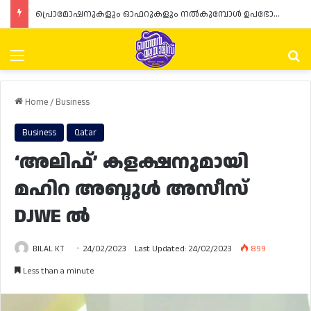
പ്രൊമോഷനുകളും ഓഫറുകളും നൽകുമ്പോൾ ഉപഭോക്താക്കളുടെ അവകാശങ്ങൾ ഉറപ്പാക്കണമെന്ന് ഖത്തർ വാണിജ്യ വ്യവസായ മന്ത്രാലയത്തിന്റെ (MoCI) നിർദ്ദേശം
Menu
Se
Home
/
Business
Business
Qatar
‘അലിഫ്’ കളക്ഷനുമായി
മഹിറ അബ്ദുൾ അസീസ്
DJWE ൽ
BILAL KT
24/02/2023
Last Updated: 24/02/2023
899
Less than a minute