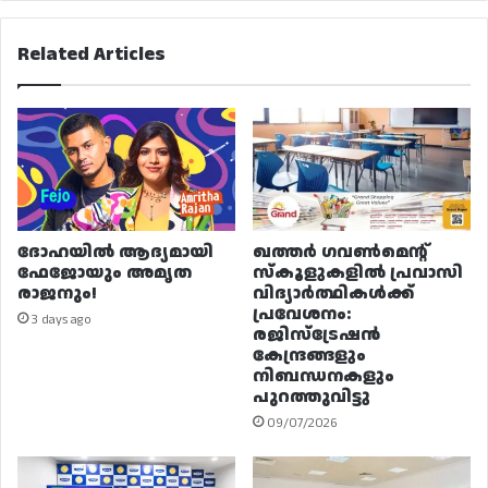
Related Articles
ദോഹയിൽ ആദ്യമായി
ഖത്തർ ഗവൺമെന്റ്
ഫേജോയും അമൃത
സ്കൂളുകളിൽ പ്രവാസി
രാജനും!
വിദ്യാർത്ഥികൾക്ക്
പ്രവേശനം:
3 days ago
രജിസ്ട്രേഷൻ
കേന്ദ്രങ്ങളും
നിബന്ധനകളും
പുറത്തുവിട്ടു
09/07/2026