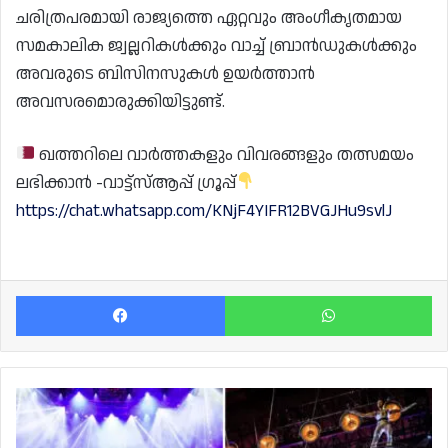
ചരിത്രപരമായി രാജ്യത്തെ ഏറ്റവും അംഗീകൃതമായ
സമകാലിക ജ്വല്ലറികൾക്കും വാച്ച് ബ്രാൻഡുകൾക്കും
അവരുടെ ബിസിനസുകൾ ഉയർത്താൻ
അവസരമൊരുക്കിയിട്ടുണ്ട്.
ഖത്തറിലെ വാർത്തകളും വിവരങ്ങളും തത്സമയം
ലഭിക്കാൻ -വാട്ട്സ്ആപ്പ് ഗ്രൂപ്പ്
https://chat.whatsapp.com/KNjF4YIFR12BVGJHu9svlJ
Facebook
Wh
സർക്കസിന്റെ
സുവർണ
കാലത്തിലേക്ക്