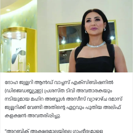
ദോഹ ജ്വല്ലറി ആൻഡ് വാച്ചസ് എക്‌സിബിഷനിൽ
(ഡിജെഡബ്ല്യുഇ) പ്രശസ്ത ടിവി അവതാരകയും
നടിയുമായ മഹിറ അബ്ദുൾ അസീസ് വ്യാഴാഴ്ച ദമാസ്
ജ്വല്ലറിക്ക് വേണ്ടി അതിന്റെ ഏറ്റവും പുതിയ അലിഫ്
കളക്ഷൻ അവതരിപ്പിച്ചു.
“അറബിക് അക്ഷരമാലയിലെ ഗാംഭീര്യമുള്ള