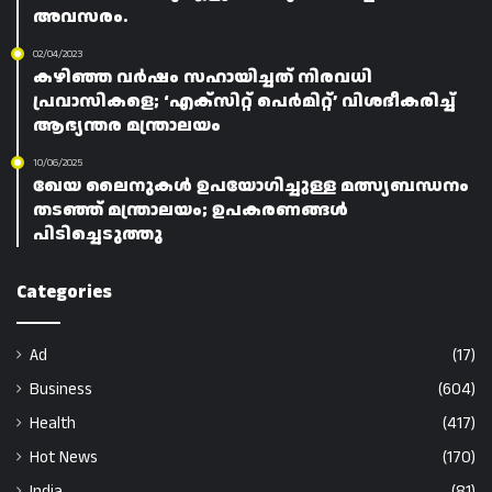
അവസരം.
02/04/2023
കഴിഞ്ഞ വർഷം സഹായിച്ചത് നിരവധി
പ്രവാസികളെ; ‘എക്സിറ്റ് പെർമിറ്റ്’ വിശദീകരിച്ച്
ആഭ്യന്തര മന്ത്രാലയം
10/06/2025
ഖേയ ലൈനുകൾ ഉപയോഗിച്ചുള്ള മത്സ്യബന്ധനം
തടഞ്ഞ് മന്ത്രാലയം; ഉപകരണങ്ങൾ
പിടിച്ചെടുത്തു
Categories
Ad
(17)
Business
(604)
Health
(417)
Hot News
(170)
India
(81)