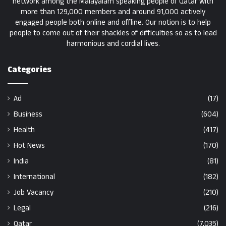
network among the Malayalam speaking people of Qatar with
more than 129,000 members and around 91,000 actively
engaged people both online and offline. Our notion is to help
people to come out of their shackles of difficulties so as to lead
harmonious and cordial lives.
Categories
Ad
(17)
Business
(604)
Health
(417)
Hot News
(170)
India
(81)
International
(182)
Job Vacancy
(210)
Legal
(216)
Qatar
(7,035)