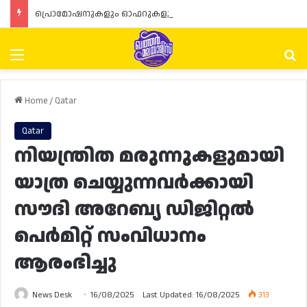
പ്രൊമോഷനുകളും ഓഫറുകളും നൽകുമ്പോൾ ഉപഭോക്താക്കളുടെ അവകാശങ്ങൾ ഉറപ്പാക്കണമെന്ന് ഖത്തർ വാണിജ്യ വ്യവസായ മന്ത്രാലയത്തിന്റെ (MoCI) നിർദ്ദേശം
Menu
Se
Home
/
Qatar
Qatar
നിയന്ത്രിത മരുന്നുകളുമായി
യാത്ര ചെയ്യുന്നവർക്കായി
സൗദി അറേബ്യ ഡിജിറ്റൽ
പെർമിറ്റ് സംവിധാനം
ആരംഭിച്ചു
News Desk
16/08/2025
Last Updated: 16/08/2025
313