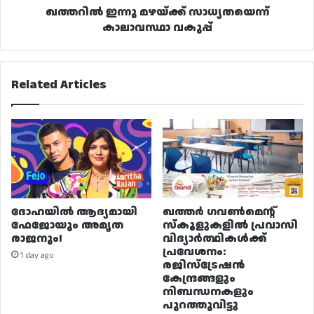
ഖത്തറിൽ ഇന്നു മഴയ്‌ക്ക് സാധ്യതയെന്ന്
കാലാവസ്ഥാ വകുപ്പ്
Related Articles
ദോഹയിൽ ആദ്യമായി
ഖത്തർ ഗവൺമെന്റ്
ഫേജോയും അമൃത
സ്കൂളുകളിൽ പ്രവാസി
രാജനും!
വിദ്യാർത്ഥികൾക്ക്
പ്രവേശനം:
1 day ago
രജിസ്ട്രേഷൻ
കേന്ദ്രങ്ങളും
നിബന്ധനകളും
പുറത്തുവിട്ടു