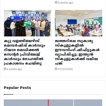
4 weeks ago
ക്യു വളണ്ടിയേഴ്‌സ്
ഖത്തറിലെ സ്വകാര്യ
മെമ്പർഷിപ്പ് കാർഡും
സ്കൂളുകളിൽ
റിയാദ മെഡിക്കൽ
ഈവനിംഗ് ഷിഫ്റ്റുകൾ
സെന്റർ പ്രിവിലേജ്
വ്യാപിപ്പിച്ചു; ഇന്ത്യൻ
കാർഡും ദോഹയിൽ
സ്കൂളുകൾക്ക് വലിയ
പ്രകാശനം ചെയ്തു
പങ്ക്
4 weeks ago
07/07/2026
Popular Posts