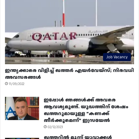
Job Vacancy
ഇന്ത്യക്കാരെ വിളിച്ച് ഖത്തർ എയർവേയ്‌സ്; നിരവധി
അവസരങ്ങൾ
11/09/2022
ഇപ്പോൾ ഞങ്ങൾക്ക് അവരെ
ആവശ്യമുണ്ട്. യുദ്ധത്തിന് ശേഷം
ഖത്തറുമായുള്ള “കണക്ക്
തീർക്കുമെന്ന്” ഇസ്രയേൽ
02/12/2023
ഖത്തറിൽ മൂന്ന് യുവാക്കൾ