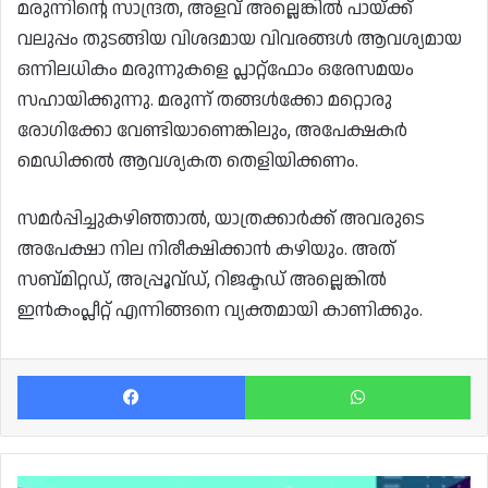
മരുന്നിന്റെ സാന്ദ്രത, അളവ് അല്ലെങ്കിൽ പായ്ക്ക്
വലുപ്പം തുടങ്ങിയ വിശദമായ വിവരങ്ങൾ ആവശ്യമായ
ഒന്നിലധികം മരുന്നുകളെ പ്ലാറ്റ്‌ഫോം ഒരേസമയം
സഹായിക്കുന്നു. മരുന്ന് തങ്ങൾക്കോ മറ്റൊരു
രോഗിക്കോ വേണ്ടിയാണെങ്കിലും, അപേക്ഷകർ
മെഡിക്കൽ ആവശ്യകത തെളിയിക്കണം.
സമർപ്പിച്ചുകഴിഞ്ഞാൽ, യാത്രക്കാർക്ക് അവരുടെ
അപേക്ഷാ നില നിരീക്ഷിക്കാൻ കഴിയും. അത്
സബ്മിറ്റഡ്, അപ്പ്രൂവ്ഡ്, റിജക്ടഡ് അല്ലെങ്കിൽ
ഇൻകംപ്ലീറ്റ് എന്നിങ്ങനെ വ്യക്തമായി കാണിക്കും.
Facebook
Wh
ഖത്തറിൽ