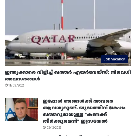
Job Vacancy
ഇന്ത്യക്കാരെ വിളിച്ച് ഖത്തർ എയർവേയ്‌സ്; നിരവധി
അവസരങ്ങൾ
11/09/2022
ഇപ്പോൾ ഞങ്ങൾക്ക് അവരെ
ആവശ്യമുണ്ട്. യുദ്ധത്തിന് ശേഷം
ഖത്തറുമായുള്ള “കണക്ക്
തീർക്കുമെന്ന്” ഇസ്രയേൽ
02/12/2023