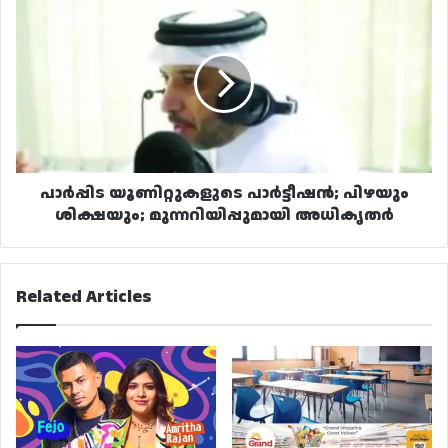
പാർപ്പിട
യൂണിറ്റുകളുടെ
പാർട്ടീഷൻ;
പിഴയും
ശിക്ഷയും;
മുന്നറിയിപ്പുമായി
അധികൃതർ
പാർപ്പിട യൂണിറ്റുകളുടെ പാർട്ടീഷൻ; പിഴയും
ശിക്ഷയും; മുന്നറിയിപ്പുമായി അധികൃതർ
Related Articles