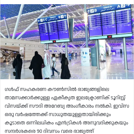
ഗൾഫ് സഹകരണ കൗൺസിൽ രാജ്യങ്ങളിലെ
താമസക്കാർക്കുള്ള ഏകീകൃത ഇലക്ട്രോണിക് ടൂറിസ്റ്റ്
വിസയ്ക്ക് സൗദി അറേബ്യ അംഗീകാരം നൽകി. ഇവിസ
ഒരു വർഷത്തേക്ക് സാധുതയുള്ളതായിരിക്കും
കൂടാതെ ഒന്നിലധികം എൻട്രികൾ അനുവദിക്കുകയും
സന്ദർശകരെ 90 ദിവസം വരെ രാജ്യത്ത്