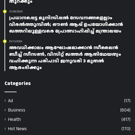
തുറക്കും
31/08/2025
പ്രധാനപ്പെട്ട മുനിസിപ്പൽ സേവനങ്ങളെല്ലാം
വിരൽത്തുമ്പിൽ; ഔൺ ആപ്പ് ഉപയോഗിക്കാൻ
ഖത്തറിലുള്ളവരെ പ്രോത്സാഹിപ്പിച്ച് മന്ത്രാലയം
25/12/2024
അവധിക്കാലം ആഘോഷമാക്കാൻ സീലൈൻ
ബീച്ച് സീസൺ, വിസിറ്റ് ഖത്തർ ആതിഥേയത്വം
വഹിക്കുന്ന പരിപാടി ജനുവരി 3 മുതൽ
ആരംഭിക്കും
Categories
Ad
(17)
Business
(604)
Health
(417)
Hot News
(170)