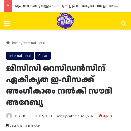
പ്രൊമോഷനുകളും ഓഫറുകളും നൽകുമ്പോൾ ഉപഭോക്താക്കളുടെ അവകാശങ്ങൾ ഉറപ്പാക്കണമെന്ന് ഖത്തർ വാണിജ്യ വ്യവസായ മന്ത്രാലയത്തിന്റെ (MoCI) നിർദ്ദേശം
Menu
Se
Home
/
International
International
Qatar
ജിസിസി റെസിഡൻസിന്
ഏകീകൃത ഇ-വിസക്ക്
അംഗീകാരം നൽകി സൗദി
അറേബ്യ
BILAL KT
10/12/2023
Last Updated: 10/12/2023
4,630
Less than a minute