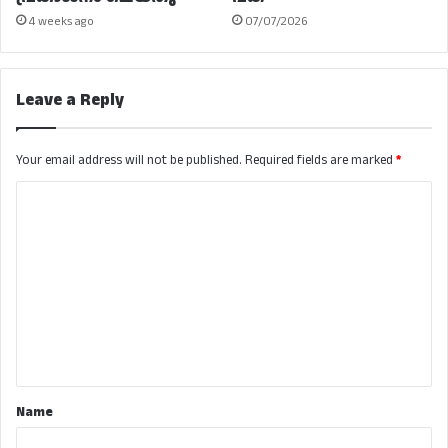
4 weeks ago
07/07/2026
Leave a Reply
Your email address will not be published.
Required fields are marked
*
C
o
m
m
e
n
t
*
Name