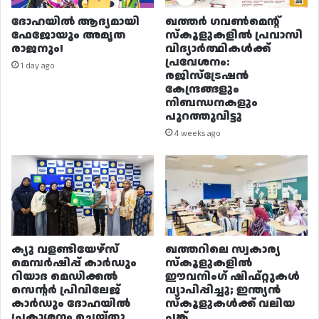
ദോഹയിൽ ആദ്യമായി
ഖത്തർ ഗവൺമെന്റ്
ഫേജോയും അമൃത
സ്കൂളുകളിൽ പ്രവാസി
രാജനും!
വിദ്യാർത്ഥികൾക്ക്
പ്രവേശനം:
1 day ago
രജിസ്ട്രേഷൻ
കേന്ദ്രങ്ങളും
നിബന്ധനകളും
പുറത്തുവിട്ടു
4 weeks ago
ക്യു വളണ്ടിയേഴ്‌സ്
ഖത്തറിലെ സ്വകാര്യ
മെമ്പർഷിപ്പ് കാർഡും
സ്കൂളുകളിൽ
റിയാദ മെഡിക്കൽ
ഈവനിംഗ് ഷിഫ്റ്റുകൾ
സെന്റർ പ്രിവിലേജ്
വ്യാപിപ്പിച്ചു; ഇന്ത്യൻ
കാർഡും ദോഹയിൽ
സ്കൂളുകൾക്ക് വലിയ
പ്രകാശനം ചെയ്തു
പങ്ക്