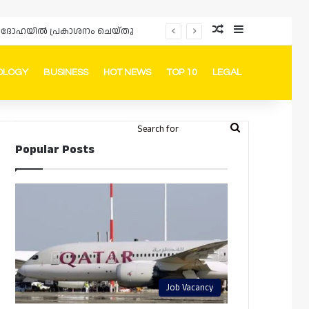
Random Article
Sidebar
പ്രൊമോഷനുകളും ഓഫറുകളും നൽകുമ്പോൾ ഉപഭോക്താക്കളുടെ അവകാശങ്ങൾ ഉറപ്പാക്കണമെന്ന് ഖത്തർ വാണിജ്യ വ്യവസായ മന്ത്രാലയത്തിന്റെ (MoCI) നിർദ്ദേശം
OLOGY
BUSINESS
HOT NEWS
TOP 10
LEGAL
ook
stagram
Telegram
Whatsapp
Random Article
Switch skin
Search
Login
Popular Posts
for
Job Vacancy