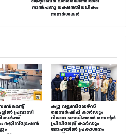
ഒക്ടോബർ വരെയെത്തിയത്
നാൽപതു ലക്ഷത്തിലധികം
സന്ദർശകർ
വൺമെന്റ്
ക്യു വളണ്ടിയേഴ്‌സ്
ളിൽ പ്രവാസി
മെമ്പർഷിപ്പ് കാർഡും
ഥികൾക്ക്
റിയാദ മെഡിക്കൽ സെന്റർ
ം: രജിസ്ട്രേഷൻ
പ്രിവിലേജ് കാർഡും
ളും
ദോഹയിൽ പ്രകാശനം