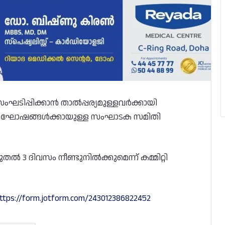
ടിപ്പിക്കാൻ താൽപ്പര്യമുള്ളവർക്കായി
ിനാഘോഷങ്ങൾക്കായുള്ള സംഘാടക സമിതി
ൽ 3 ദിവസം നീണ്ടുനിൽക്കുമെന്ന് കമ്മിറ്റി
ttps://form.jotform.com/243012386822452