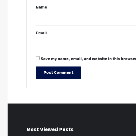
*
Name
Email
Save my name, email, and website in this browser
Most Viewed Posts