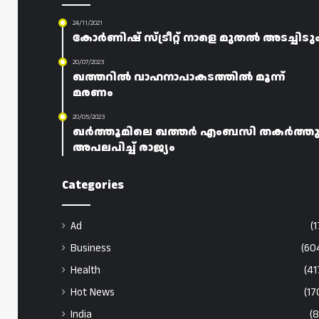
24/11/2021
കോർണിഷ് സ്ട്രീറ്റ് നാളെ മുതൽ അടച്ചിടു
20/07/2023
ഖത്തറിൽ വാഹനാപാകടത്തിൽ മൂന്ന്
മരണം
20/05/2023
ഖർത്തൂമിലെ ഖത്തർ എംബസി തകർത്തു
അപലപിച്ച് രാജ്യം
Categories
Ad
(1
Business
(60
Health
(41
Hot News
(17
India
(8