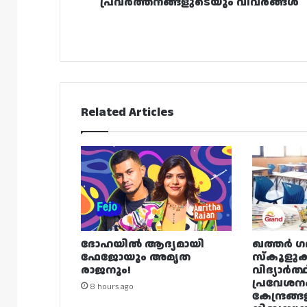
പ്രവർത്തനങ്ങളുടെയും വിവരങ്ങൾ
Related Articles
ദോഹയിൽ ആദ്യമായി
ഖത്തർ ഗ
ഫേജോയും അമൃത
സ്കൂളുക
രാജനും!
വിദ്യാർത്
പ്രവേശന
8 hours ago
കേന്ദ്രങ്ങ