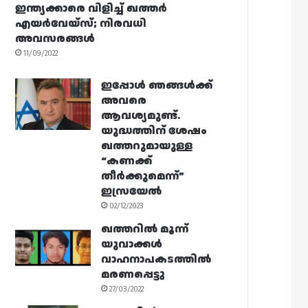
ഇന്ത്യക്കാരെ വിളിച്ച് ഖത്തർ
എയർവേയ്‌സ്; നിരവധി
അവസരങ്ങൾ
11/09/2022
ഇപ്പോൾ ഞങ്ങൾക്ക്
അവരെ
ആവശ്യമുണ്ട്.
യുദ്ധത്തിന് ശേഷം
ഖത്തറുമായുള്ള
“കണക്ക്
തീർക്കുമെന്ന്”
ഇസ്രയേൽ
02/12/2023
ഖത്തറിൽ മൂന്ന്
യുവാക്കൾ
വാഹനാപകടത്തിൽ
മരണപ്പെട്ടു
27/03/2022