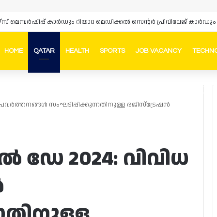
HOME
QATAR
HEALTH
SPORTS
JOB VACANCY
TECHN
Faceb
In
വർത്തനങ്ങൾ സംഘടിപ്പിക്കുന്നതിനുള്ള രജിസ്‌ട്രേഷൻ
 ഡേ 2024: വിവിധ
ൾ
്നതിനുള്ള