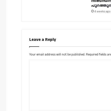
നിബന്ധ
പുറത്തുവി
4 weeks ago
Leave a Reply
Your email address will not be published.
Required fields a
C
o
m
m
e
n
t