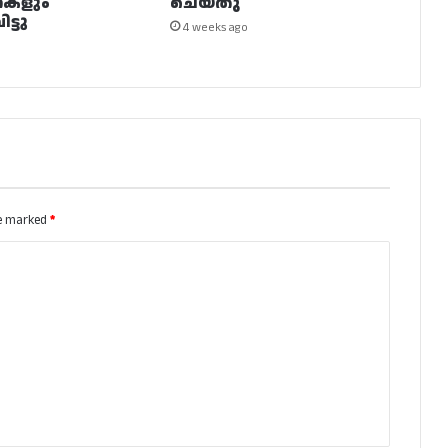
നകളും
ചെയ്തു
ട്ടു
4 weeks ago
re marked
*