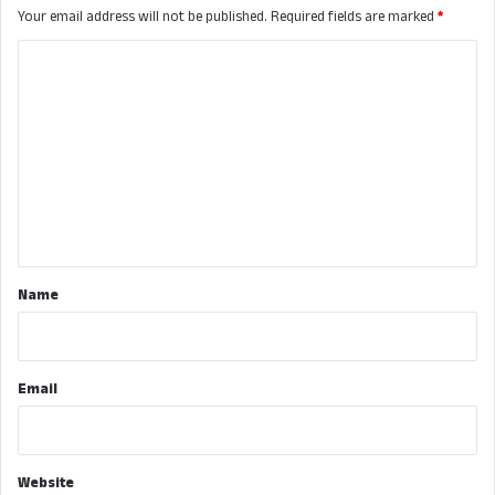
Your email address will not be published.
Required fields are marked
*
C
o
m
m
e
n
t
*
Name
Email
Website