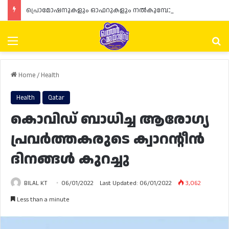
പ്രൊമോഷനുകളും ഓഫറുകളും നൽകുമ്പോൾ ഉപഭോക്താക്കളുടെ അവകാശങ്ങൾ ഉറപ്പാക്കണമെന്ന് ഖത്തർ വാണിജ്യ വ്യവസായ മന്ത്രാലയത്തിന്റെ (MoCI) നിർദ്ദേശം
Menu
Se
Home
/
Health
Health
Qatar
കൊവിഡ് ബാധിച്ച ആരോഗ്യ
പ്രവർത്തകരുടെ ക്വാറന്റീൻ
ദിനങ്ങൾ കുറച്ചു
BILAL KT
06/01/2022
Last Updated: 06/01/2022
3,062
Less than a minute