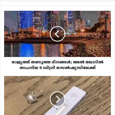
രാജ്യത്ത്
തണുത്ത
ദിനങ്ങൾ;
അൽ
ഖോറിൽ
താപനില
9
ഡിഗ്രി
സെൽഷ്യസിലേക്ക്
രാജ്യത്ത് തണുത്ത ദിനങ്ങൾ; അൽ ഖോറിൽ
താപനില 9 ഡിഗ്രി സെൽഷ്യസിലേക്ക്
കൊവിഡ്
റാപ്പിഡ്
ടെസ്റ്റ്
കിറ്റുകൾക്ക്
പരമാവധി
വില
നിശ്ചയിച്ച്