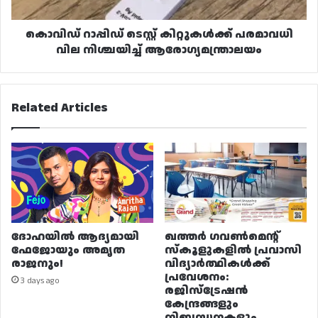
ആരോഗ്യമന്ത്രാലയം
കൊവിഡ് റാപ്പിഡ് ടെസ്റ്റ് കിറ്റുകൾക്ക് പരമാവധി
വില നിശ്ചയിച്ച് ആരോഗ്യമന്ത്രാലയം
Related Articles
ദോഹയിൽ ആദ്യമായി
ഖത്തർ ഗവൺമെന്റ്
ഫേജോയും അമൃത
സ്കൂളുകളിൽ പ്രവാസി
രാജനും!
വിദ്യാർത്ഥികൾക്ക്
പ്രവേശനം:
3 days ago
രജിസ്ട്രേഷൻ
കേന്ദ്രങ്ങളും
നിബന്ധനകളും