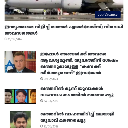
Job Vacancy
ഇന്ത്യക്കാരെ വിളിച്ച് ഖത്തർ എയർവേയ്‌സ്; നിരവധി
അവസരങ്ങൾ
11/09/2022
ഇപ്പോൾ ഞങ്ങൾക്ക് അവരെ
ആവശ്യമുണ്ട്. യുദ്ധത്തിന് ശേഷം
ഖത്തറുമായുള്ള “കണക്ക്
തീർക്കുമെന്ന്” ഇസ്രയേൽ
02/12/2023
ഖത്തറിൽ മൂന്ന് യുവാക്കൾ
വാഹനാപകടത്തിൽ മരണപ്പെട്ടു
27/03/2022
ഖത്തറിൽ വാഹനമിടിച്ച് മലയാളി
യുവാവ് മരണപ്പെട്ടു
26/06/2022