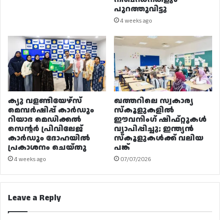
പുറത്തുവിട്ടു
4 weeks ago
ക്യു വളണ്ടിയേഴ്‌സ്
ഖത്തറിലെ സ്വകാര്യ
മെമ്പർഷിപ്പ് കാർഡും
സ്കൂളുകളിൽ
റിയാദ മെഡിക്കൽ
ഈവനിംഗ് ഷിഫ്റ്റുകൾ
സെന്റർ പ്രിവിലേജ്
വ്യാപിപ്പിച്ചു; ഇന്ത്യൻ
കാർഡും ദോഹയിൽ
സ്കൂളുകൾക്ക് വലിയ
പ്രകാശനം ചെയ്തു
പങ്ക്
4 weeks ago
07/07/2026
Leave a Reply