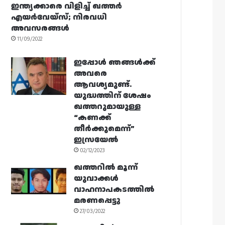
ഇന്ത്യക്കാരെ വിളിച്ച് ഖത്തർ
എയർവേയ്‌സ്; നിരവധി
അവസരങ്ങൾ
11/09/2022
ഇപ്പോൾ ഞങ്ങൾക്ക്
അവരെ
ആവശ്യമുണ്ട്.
യുദ്ധത്തിന് ശേഷം
ഖത്തറുമായുള്ള
“കണക്ക്
തീർക്കുമെന്ന്”
ഇസ്രയേൽ
02/12/2023
ഖത്തറിൽ മൂന്ന്
യുവാക്കൾ
വാഹനാപകടത്തിൽ
മരണപ്പെട്ടു
27/03/2022