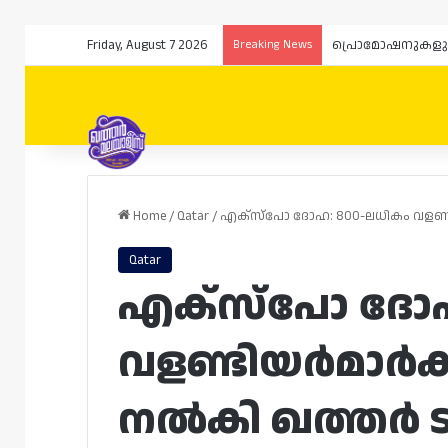
Friday, August 7 2026
Breaking News
Home
/
Qatar
/
എക്‌സ്‌പോ ദോഹ: 800-ലധികം വളണ്
Qatar
എക്‌സ്‌പോ ദോ
വളണ്ടിയർമാർക്
നൽകി ഖത്തർ ട