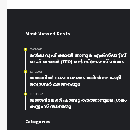
Most Viewed Posts
07/07/2024
മൽഖ റൂഹിക്കായി താനൂർ എക്സ്പ്പാറ്റ്സ്
ഓഫ് ഖത്തർ (TEQ) ന്റെ സ്നേഹസ്പർശം
29/10/2021
ഖത്തറിൽ വാഹനാപകടത്തിൽ മലയാളി
ഡ്രൈവർ മരണപ്പെട്ടു
08/08/2022
ഖത്തറിലേക്ക് ഷാബു കടത്താനുള്ള ശ്രമം
കസ്റ്റംസ് തടഞ്ഞു
Categories