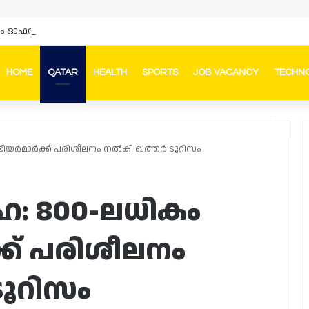
HOME
QATAR
HEALTH
SPORTS
JOB VACANCY
TECHN
Faceb
In
ടിയർമാർക്ക് പരിശീലനം നൽകി ഖത്തർ ടൂറിസം
ഹ: 800-ലധികം
ക് പരിശീലനം
ൂറിസം