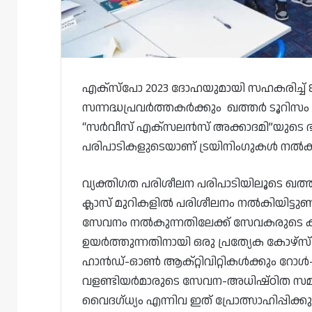
എക്‌സ്‌പോ 2023 ദോഹയുമായി സഹകരിച്ച് 
സന്നദ്ധപ്രവർത്തകർക്കും ഖത്തർ ടൂറിസ
“സർവീസ് എക്‌സലൻസ് അക്കാദമി”യുടെ ഭാ
പരിപാടികളുടെയാണ് ട്രയിനിംഗുകൾ നൽകി
വ്യക്തിഗത പരിശീലന പരിപാടിയിലൂടെ ഖത്ത
ക്ലാസ് മുറികളിൽ പരിശീലനം നൽകിയിട്ടു
സേവനം നൽകുന്നതിലേക്ക് സേവകരുടെ 
ഉയർത്തുന്നതിനായി ഒരു പ്രത്യേക കോഴ്‌സ്
ഹാൻഡ്-ഓൺ ആക്റ്റിവിറ്റികൾക്കും റോൾ-
വളണ്ടിയർമാരുടെ സേവന-അധിഷ്‌ഠിത സമ
വൈദഗ്ധ്യം എന്നിവ ഇത് പ്രോത്സാഹിപ്പിക്കുന