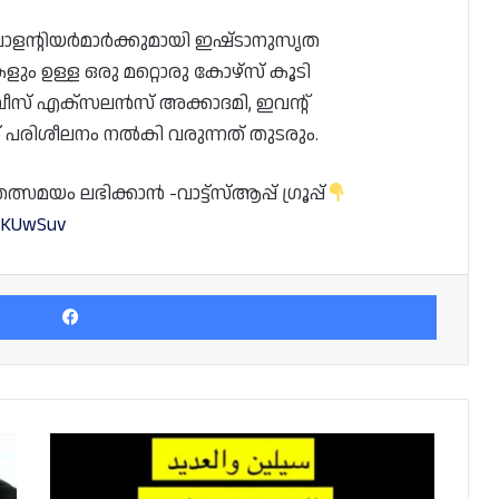
ോളന്റിയർമാർക്കുമായി ഇഷ്‌ടാനുസൃത
ളും ഉള്ള ഒരു മറ്റൊരു കോഴ്‌സ് കൂടി
 സർവീസ് എക്സലൻസ് അക്കാദമി, ഇവന്റ്
 പരിശീലനം നൽകി വരുന്നത് തുടരും.
യം ലഭിക്കാൻ -വാട്ട്സ്ആപ്പ് ഗ്രൂപ്പ്
PsKUwSuv
Facebook
ക്യാമ്പിംഗ്
സീസൺ:
വ്യാജവാർത്തയിൽ