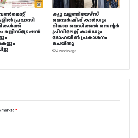
വൺമെന്റ്
ക്യു വളണ്ടിയേഴ്‌സ്
ളിൽ പ്രവാസി
മെമ്പർഷിപ്പ് കാർഡും
ഥികൾക്ക്
റിയാദ മെഡിക്കൽ സെന്റർ
ം: രജിസ്ട്രേഷൻ
പ്രിവിലേജ് കാർഡും
ളും
ദോഹയിൽ പ്രകാശനം
നകളും
ചെയ്തു
ട്ടു
4 weeks ago
re marked
*