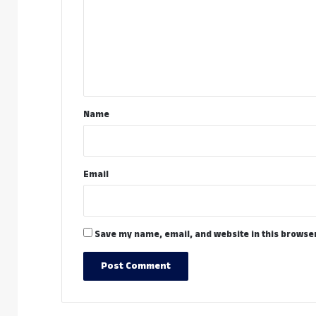
m
m
e
n
t
*
Name
Email
Save my name, email, and website in this browser