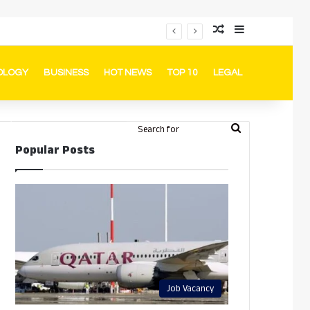
Random Article
Sidebar
പ്രൊമോഷനുകളും ഓഫറുകളും നൽകുമ്പോൾ ഉപഭോക്താക്കളുടെ അവകാശങ്ങൾ ഉറപ്പാക്കണമെന്ന് ഖത്തർ വാണിജ്യ വ്യവസായ മന്ത്രാലയത്തിന്റെ (MoCI) നിർദ്ദേശം
OLOGY
BUSINESS
HOT NEWS
TOP 10
LEGAL
ook
stagram
Telegram
Whatsapp
Random Article
Switch skin
Search
Login
Popular Posts
for
Job Vacancy