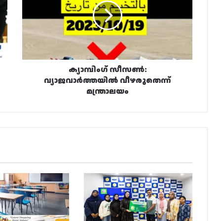
വീഴരുതെന്ന്
മന്ത്രാലയം
ക്യാമ്പിംഗ് സീസൺ:
വ്യാജവാർത്തയിൽ വീഴരുതെന്ന്
മന്ത്രാലയം