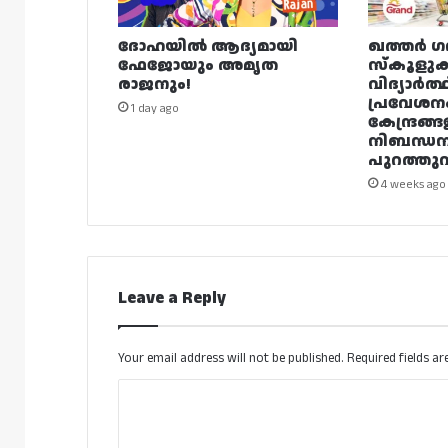
ദോഹയിൽ ആദ്യമായി
ഖത്തർ ഗ
ഫേജോയും അമൃത
സ്കൂളുക
രാജനും!
വിദ്യാർത്
പ്രവേശന
1 day ago
കേന്ദ്രങ്ങ
നിബന്ധ
പുറത്തുവി
4 weeks ago
Leave a Reply
Your email address will not be published.
Required fields a
C
o