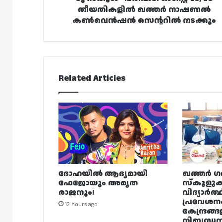
നാഷണൽ
തീയതികളിൽ ഖത്തർ നാഷണൽ
കൺവെൻഷൻ
കൺവെൻഷൻ സെന്ററിൽ നടക്കും
സെന്ററിൽ
നടക്കും
Related Articles
ദോഹയിൽ ആദ്യമായി
ഖത്തർ ഗ
ഫേജോയും അമൃത
സ്കൂളുക
രാജനും!
വിദ്യാർത്
പ്രവേശന
12 hours ago
കേന്ദ്രങ്ങ
നിബന്ധ