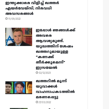
ഇന്ത്യക്കാരെ വിളിച്ച് ഖത്തർ
എയർവേയ്‌സ്; നിരവധി
അവസരങ്ങൾ
11/09/2022
ഇപ്പോൾ ഞങ്ങൾക്ക്
അവരെ
ആവശ്യമുണ്ട്.
യുദ്ധത്തിന് ശേഷം
ഖത്തറുമായുള്ള
“കണക്ക്
തീർക്കുമെന്ന്”
ഇസ്രയേൽ
02/12/2023
ഖത്തറിൽ മൂന്ന്
യുവാക്കൾ
വാഹനാപകടത്തിൽ
മരണപ്പെട്ടു
27/03/2022