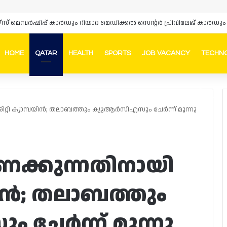
ഴ്‌സ് മെമ്പർഷിപ്പ് കാർഡും റിയാദ മെഡിക്കൽ സെന്റർ പ്രിവിലേജ് കാ
HOME
QATAR
HEALTH
SPORTS
JOB VACANCY
TECHN
Faceb
In
റ്റി ക്യാമ്പയിൻ; തലാബത്തും ക്യുആർസിഎസും ചേർന്ന് മൂന്നു
ണക്കുന്നതിനായി
പയിൻ; തലാബത്തും
ചേർന്ന് മൂന്നു