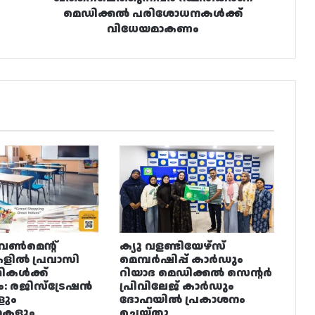
മെഡിക്കൽ പരിശോധനകൾക്ക്
വിധേയമാകണം
വൺമെന്റ്
ക്യു വളണ്ടിയേഴ്‌സ്
ളിൽ പ്രവാസി
മെമ്പർഷിപ്പ് കാർഡും
ഥികൾക്ക്
റിയാദ മെഡിക്കൽ സെന്റർ
ം: രജിസ്ട്രേഷൻ
പ്രിവിലേജ് കാർഡും
ളും
ദോഹയിൽ പ്രകാശനം
നകളും
ചെയ്തു