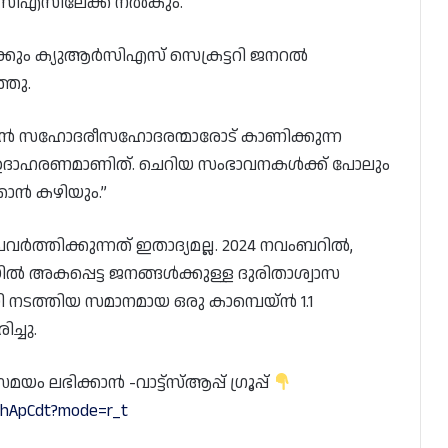
സിഎസിലേക്ക് നൽകും.
്കും ക്യുആർസിഎസ് സെക്രട്ടറി ജനറൽ
്ഞു.
ീൻ സഹോദരീസഹോദരന്മാരോട് കാണിക്കുന്ന
ു ഉദാഹരണമാണിത്. ചെറിയ സംഭാവനകൾക്ക് പോലും
കാൻ കഴിയും.”
ർത്തിക്കുന്നത് ഇതാദ്യമല്ല. 2024 നവംബറിൽ,
ൽ അകപ്പെട്ട ജനങ്ങൾക്കുള്ള ദുരിതാശ്വാസ
ി നടത്തിയ സമാനമായ ഒരു കാമ്പെയ്‌ൻ 1.1
്ചു.
 ലഭിക്കാൻ -വാട്ട്സ്ആപ്പ് ഗ്രൂപ്പ്
YhApCdt?mode=r_t