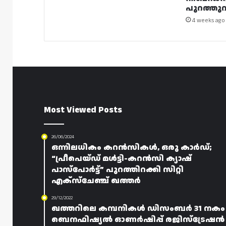
പുറത്തുവി
4 weeks ago
Most Viewed Posts
26/06/2024
ഒന്നിലധികം കറൻസികൾ, ഒരു കാർഡ്;
“പ്രീപെയ്ഡ് മൾട്ടി-കറൻസി ക്യാഷ്‌
പാസ്‌പോർട്ട്” പുറത്തിറക്കി സിറ്റി
എക്‌സ്‌ചേഞ്ച് ഖത്തർ
29/12/2022
ഖത്തറിലെ കമ്പനികൾ ഡിസംബർ 31 നകം
ബെനഫിഷ്യൽ ഓണർഷിപ്പ് രജിസ്ട്രേഷൻ