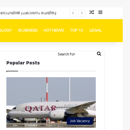
Random Article
Sidebar
ർഡും ദോഹയിൽ പ്രകാശനം ചെയ്തു
OLOGY
BUSINESS
HOT NEWS
TOP 10
LEGAL
ook
stagram
Telegram
Whatsapp
Random Article
Switch skin
Search
Login
Popular Posts
for
Job Vacancy