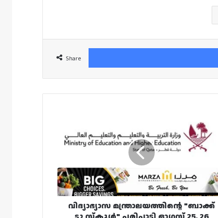
Share
വിദ്യാഭ്യാസ
മന്ത്രാലയത്തിന്റെ
"ബാക്ക്
ടു
സ്‌കൂൾ"
പരിപാടി
ഓഗസ്റ്റ്
25,
26
തീയതികളിൽ
വിദ്യാഭ്യാസ മന്ത്രാലയത്തിന്റെ "ബാക്ക്
ഖത്തർ
ടു സ്‌കൂൾ" പരിപാടി ഓഗസ്റ്റ് 25, 26