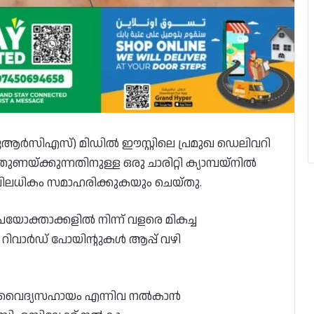
യുആർസിഎസ്) മിഡിൽ ഈസ്റ്റിലെ പ്രമുഖ ഡെലിവറി
യ്ക്കുന്നതിനുള്ള ഒരു ചാരിറ്റി ക്യാമ്പയ്‌നിൽ
ിയാലിലധികം സമാഹരിക്കുകയും ചെയ്‌തു.
പയോക്താക്കളിൽ നിന്ന് വളരെ മികച്ച
റിവാർഡ് പോയിന്റുകൾ ആപ്പ് വഴി
ം, വൈദ്യസഹായം എന്നിവ നൽകാൻ