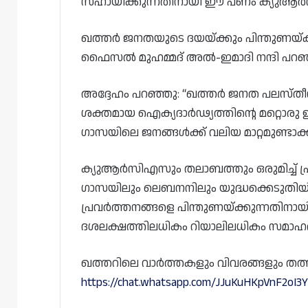
സഹായിക്കുന്നതിനായി ഈ പണം ക്യുആർ
ഖത്തർ ജനതയുടെ ദയയ്ക്കും പിന്തുണയ്ക
ഫൈസൽ മുഹമ്മദ് അൽ-ഇമാദി നന്ദി പറഞ
അദ്ദേഹം പറഞ്ഞു: “ഖത്തർ ജനത പലസ്ത
ശക്തമായ ഐക്യദാർഢ്യത്തിന്റെ മറ്റൊര
ഗാസയിലെ ജനങ്ങൾക്ക് വലിയ മാറ്റമുണ്ടാക്
ക്യുആർസിഎസും തലാബത്തും ഒരുമിച്ച് പ്രവ
ഗാസയിലും ലെബനനിലും യുദ്ധക്കെടുതിയി
പ്രവർത്തനങ്ങളെ പിന്തുണയ്ക്കുന്നതിനായ
ദശലക്ഷത്തിലധികം റിയാലിലധികം സമാഹരിച
ഖത്തറിലെ വാർത്തകളും വിവരങ്ങളും തത്സമയം
https://chat.whatsapp.com/JJuKuHKpVnF2oI3