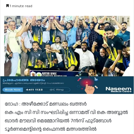
1 minute read
ദോഹ : അഴീക്കോട് മണ്ഡലം ഖത്തർ
കെ എം സി സി സംഘടിപ്പിച്ച ഒന്നാമത് വി കെ അബ്ദുൽ
ഖാദർ മൗലവി മെമ്മോറിയൽ 7ൻസ് ഫുട്ബോൾ
ടൂർണമെന്റിന്റെ ഫൈനൽ മത്സരത്തിൽ