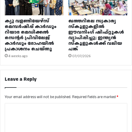
ക്യു വളണ്ടിയേഴ്‌സ്
ഖത്തറിലെ സ്വകാര്യ
മെമ്പർഷിപ്പ് കാർഡും
സ്കൂളുകളിൽ
റിയാദ മെഡിക്കൽ
ഈവനിംഗ് ഷിഫ്റ്റുകൾ
സെന്റർ പ്രിവിലേജ്
വ്യാപിപ്പിച്ചു; ഇന്ത്യൻ
കാർഡും ദോഹയിൽ
സ്കൂളുകൾക്ക് വലിയ
പ്രകാശനം ചെയ്തു
പങ്ക്
4 weeks ago
07/07/2026
Leave a Reply
Your email address will not be published.
Required fields are marked
*
C
o
m