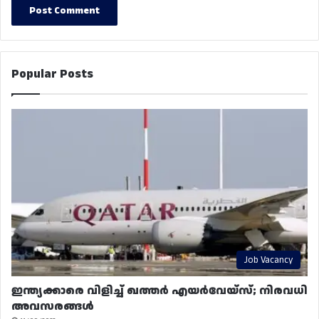
Popular Posts
Job Vacancy
ഇന്ത്യക്കാരെ വിളിച്ച് ഖത്തർ എയർവേയ്‌സ്; നിരവധി
അവസരങ്ങൾ