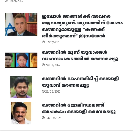
11/09/2022
ഇപ്പോൾ ഞങ്ങൾക്ക് അവരെ
ആവശ്യമുണ്ട്. യുദ്ധത്തിന് ശേഷം
ഖത്തറുമായുള്ള “കണക്ക്
തീർക്കുമെന്ന്” ഇസ്രയേൽ
02/12/2023
ഖത്തറിൽ മൂന്ന് യുവാക്കൾ
വാഹനാപകടത്തിൽ മരണപ്പെട്ടു
27/03/2022
ഖത്തറിൽ വാഹനമിടിച്ച് മലയാളി
യുവാവ് മരണപ്പെട്ടു
26/06/2022
ഖത്തറിൽ ജോലിസ്ഥലത്ത്
അപകടം: മലയാളി മരണപ്പെട്ടു
04/07/2022