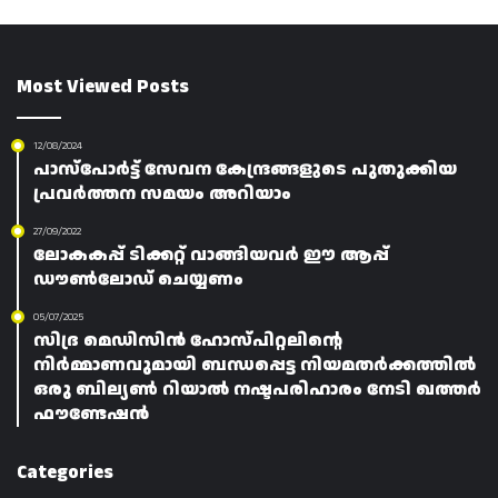
Most Viewed Posts
12/08/2024
പാസ്പോർട്ട് സേവന കേന്ദ്രങ്ങളുടെ പുതുക്കിയ
പ്രവർത്തന സമയം അറിയാം
27/09/2022
ലോകകപ്പ് ടിക്കറ്റ് വാങ്ങിയവർ ഈ ആപ്പ്
ഡൗൺലോഡ് ചെയ്യണം
05/07/2025
സിദ്ര മെഡിസിൻ ഹോസ്‌പിറ്റലിന്റെ
നിർമ്മാണവുമായി ബന്ധപ്പെട്ട നിയമതർക്കത്തിൽ
ഒരു ബില്യൺ റിയാൽ നഷ്ടപരിഹാരം നേടി ഖത്തർ
ഫൗണ്ടേഷൻ
Categories