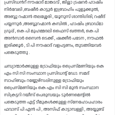
പ്രസിഡൻറ് നൗഷാദ് മാങ്കടവ് , ജില്ലാ ട്രഷറർ ഹാഷിം
നിർവേലി ,ബഷീർ കാട്ടുർ ഇബ്രാഹിം പുളൂക്കുൽ,
അബ്ദു റഹ്മാൻ തലശ്ശേരി , യൂനുസ് ശാന്തിഗിരി, റഷീദ്
പയ്യന്നുർ ,അബ്ദുറഹ്മാൻ കമ്പിൽ , ഹാഷിം ബ്രാഡ്മാ
ഗ്രുപ്പ് , കെ പി മുഹമ്മദലി ഫൈസ് ഖത്തർ, കെ പി
അൻസാർ സൈൻ ടെക്ക് , ഷക്കീർ പടേന , നൗഫൽ
ഇരിക്കൂർ , ടി പി നൗഷാദ് വളപട്ടണം, തുടങ്ങിയവർ
പങ്കെടുത്തു .
ചമ്പ്യാന്മാർക്കുള്ള ട്രോഫിയും പ്രൈസ്മണിയും കെ
എം സി സി സംസ്ഥാന പ്രസിഡന്റ് ഡോ. സമദ്
സാഹിബും റണ്ണേഴ്സപ്പിനുള്ള ട്രോഫിയും
പ്രൈസ്മണിയും കെ എം സി സി മുൻ സംസ്ഥാന
സിക്രട്ടറി റയീസ് പെരുമ്പയും ടുർണമെന്റിൽ
പങ്കെടുത്ത എട്ട് ടീമുകൾക്കുള്ള സ്നേഹോപഹാരം
ഫവാസ് പി എൻ പി , അസിഫ്‌ കാട്ടാമ്പള്ളി , അയ്യൂബ്