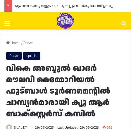
പ്രൊമോഷനുകളും ഓഫറുകളും നൽകുമ്പോൾ ഉപഭോക്താക്കളുടെ അവകാശങ്ങൾ ഉറപ്പാക്കണമെന്ന് ഖത്തർ വാണിജ്യ വ്യവസായ മന്ത്രാലയത്തിന്റെ (MoCI) നിർദ്ദേശം
Menu
Se
Home
/
Qatar
Qatar
sports
വികെ അബ്ദുൽ ഖാദർ
മൗലവി മെമ്മോറിയൽ
ഫുട്ബാൾ ടൂർണമെന്റിൽ
ചാമ്പ്യൻമാരായി ക്യൂ ആർ
ബാക്സ്റ്റെർസ് കമ്പിൽ
BILAL KT
29/05/2023
Last Updated: 29/05/2023
639