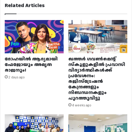
Related Articles
ദോഹയിൽ ആദ്യമായി
ഖത്തർ ഗവൺമെന്റ്
ഫേജോയും അമൃത
സ്കൂളുകളിൽ പ്രവാസി
രാജനും!
വിദ്യാർത്ഥികൾക്ക്
പ്രവേശനം:
2 days ago
രജിസ്ട്രേഷൻ
കേന്ദ്രങ്ങളും
നിബന്ധനകളും
പുറത്തുവിട്ടു
4 weeks ago