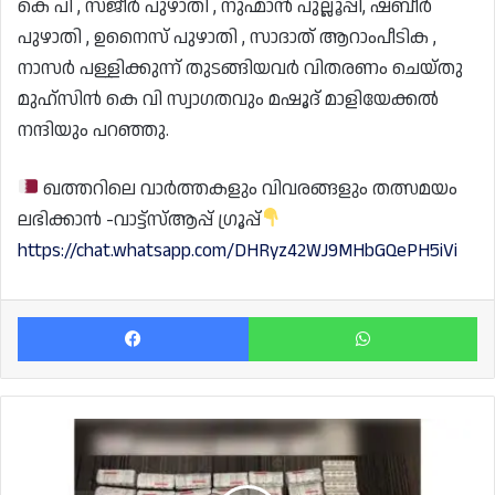
കെ പി , സജീർ പുഴാതി , നുഹ്മാൻ പുല്ലൂപ്പി, ഷബീർ
പുഴാതി , ഉനൈസ് പുഴാതി , സാദാത് ആറാംപീടിക ,
നാസർ പള്ളിക്കുന്ന് തുടങ്ങിയവർ വിതരണം ചെയ്തു
മുഹ്‌സിൻ കെ വി സ്വാഗതവും മഷൂദ് മാളിയേക്കൽ
നന്ദിയും പറഞ്ഞു.
ഖത്തറിലെ വാർത്തകളും വിവരങ്ങളും തത്സമയം
ലഭിക്കാൻ -വാട്ട്സ്ആപ്പ് ഗ്രൂപ്പ്
https://chat.whatsapp.com/DHRyz42WJ9MHbGQePH5iVi
Facebook
Wh
5000
ലധികം
ലിറിക്ക