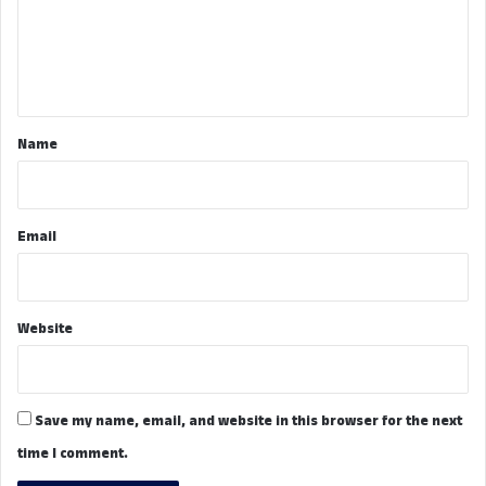
m
e
n
t
*
Name
Email
Website
Save my name, email, and website in this browser for the next
time I comment.