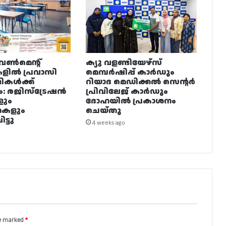
വൺമെന്റ്
ക്യു വളണ്ടിയേഴ്‌സ്
ളിൽ പ്രവാസി
മെമ്പർഷിപ്പ് കാർഡും
ഥികൾക്ക്
റിയാദ മെഡിക്കൽ സെന്റർ
ം: രജിസ്ട്രേഷൻ
പ്രിവിലേജ് കാർഡും
ളും
ദോഹയിൽ പ്രകാശനം
നകളും
ചെയ്തു
ട്ടു
4 weeks ago
re marked
*