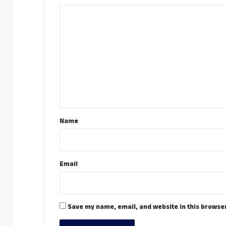
C
o
m
m
e
n
t
*
Name
Email
Save my name, email, and website in this browser