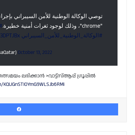
توصي الوكالة الوطنية للأمن السيبراني بإجر
"chrome"، وذلك لوجود ثغرات أمنية خطيرة.
ل
z3DPTJBx
#الوكالة_الوطنية_للأمن_السيبراني
الوكالة الوطن (@NcsaQatar)
October 13, 2022
മയം ലഭിക്കാൻ >വാട്ട്സ്ആപ്പ് ഗ്രൂപ്പിൽ
com/KQUGnSTIOYmG9WLSJb6RMi
Facebook