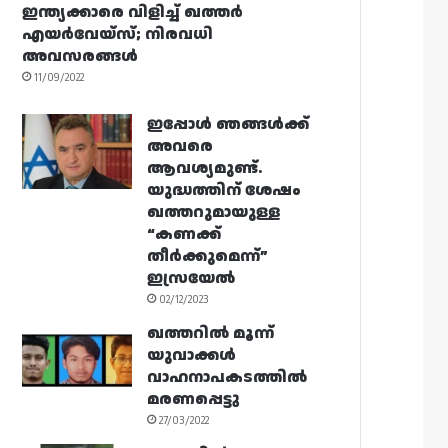
ഇന്ത്യക്കാരെ വിളിച്ച് ഖത്തർ
എയർവേയ്‌സ്; നിരവധി
അവസരങ്ങൾ
11/09/2022
ഇപ്പോൾ ഞങ്ങൾക്ക്
അവരെ
ആവശ്യമുണ്ട്.
യുദ്ധത്തിന് ശേഷം
ഖത്തറുമായുള്ള
“കണക്ക്
തീർക്കുമെന്ന്”
ഇസ്രയേൽ
02/12/2023
ഖത്തറിൽ മൂന്ന്
യുവാക്കൾ
വാഹനാപകടത്തിൽ
മരണപ്പെട്ടു
27/03/2022