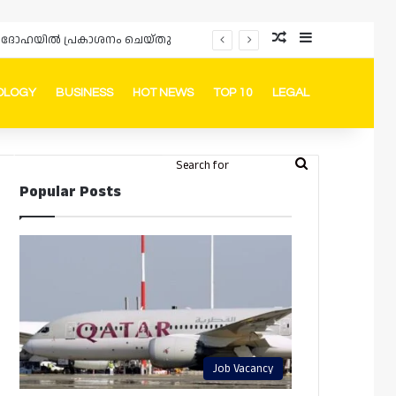
Random Article
Sidebar
പ്രൊമോഷനുകളും ഓഫറുകളും നൽകുമ്പോൾ ഉപഭോക്താക്കളുടെ അവകാശങ്ങൾ ഉറപ്പാക്കണമെന്ന് ഖത്തർ വാണിജ്യ വ്യവസായ മന്ത്രാലയത്തിന്റെ (MoCI) നിർദ്ദേശം
OLOGY
BUSINESS
HOT NEWS
TOP 10
LEGAL
ook
stagram
Telegram
Whatsapp
Random Article
Switch skin
Search
Login
Popular Posts
for
Job Vacancy