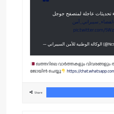
اء تحديثات عاجلة لمتصفح جوجل
#فضاء_سيبراني_آمن
pic.twitter.com/5W
— ية للأمن السيبراني
ഖത്തറിലെ വാർത്തകളും വിവരങ്ങളും തത്സ
ജോയിൻ ചെയ്യൂ
https://chat.whatsapp.
Share