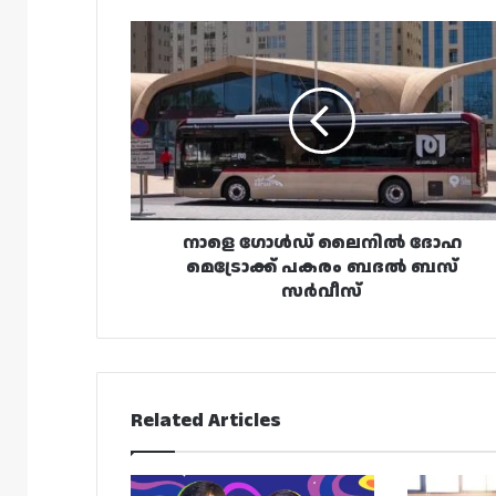
നാളെ
ഗോൾഡ്‌
ലൈനിൽ
ദോഹ
മെട്രോക്ക്
പകരം
ബദൽ
ബസ്
സർവീസ്
നാളെ ഗോൾഡ്‌ ലൈനിൽ ദോഹ
മെട്രോക്ക് പകരം ബദൽ ബസ്
സർവീസ്
Related Articles