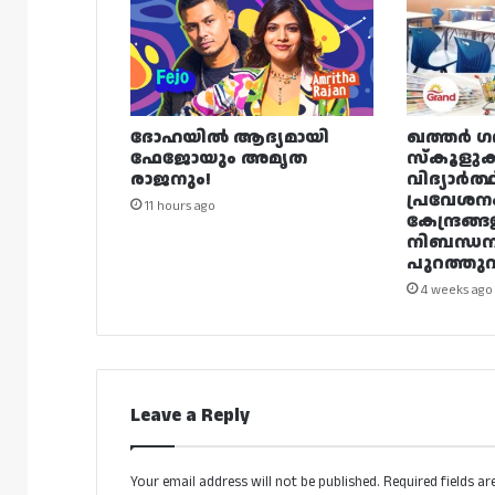
ദോഹയിൽ ആദ്യമായി
ഖത്തർ ഗ
ഫേജോയും അമൃത
സ്കൂളുക
രാജനും!
വിദ്യാർത്
പ്രവേശന
11 hours ago
കേന്ദ്രങ്ങ
നിബന്ധ
പുറത്തുവി
4 weeks ago
Leave a Reply
Your email address will not be published.
Required fields a