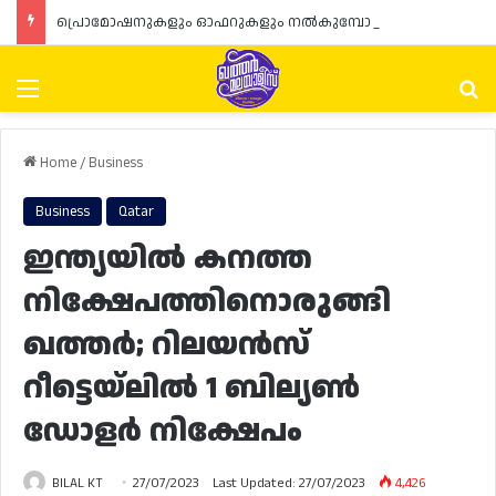
പ്രൊമോഷനുകളും ഓഫറുകളും നൽകുമ്പോൾ ഉപഭോക്താക്കളുടെ അവകാശങ്ങൾ ഉറപ്പാക്കണമെന്ന് ഖത്തർ വാണിജ്യ വ്യവസായ മന്ത്രാലയത്തിന്റെ (MoCI) നിർദ്ദേശം
Menu
Se
Home
/
Business
Business
Qatar
ഇന്ത്യയിൽ കനത്ത
നിക്ഷേപത്തിനൊരുങ്ങി
ഖത്തർ; റിലയൻസ്
റീട്ടെയ്ലിൽ 1 ബില്യൺ
ഡോളർ നിക്ഷേപം
BILAL KT
27/07/2023
Last Updated: 27/07/2023
4,426