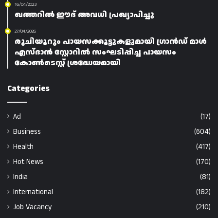
16/04/2023
ഖത്തറിൽ ഈദ് അവധി പ്രഖ്യാപിച്ചു
27/04/2026
രുചിയൂറും പായസക്കൂട്ടുകളുമായി ഗ്രാൻഡ് മാൾ
എസ്ദാൻ സ്റ്റോറിൽ സംഘടിപ്പിച്ച പായസം
കോൺടെസ്റ്റ് ശ്രദ്ധേയമായി
Categories
Ad
(17)
Business
(604)
Health
(417)
Hot News
(170)
India
(81)
International
(182)
Job Vacancy
(210)