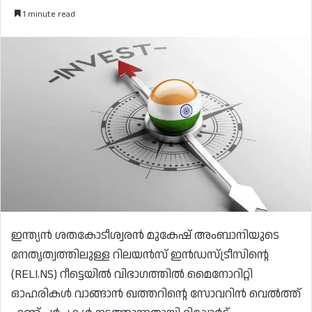
1 minute read
ഇന്ത്യൻ ശതകോടീശ്വരൻ മുകേഷ് അംബാനിയുടെ
നേതൃത്വത്തിലുള്ള റിലയൻസ് ഇൻഡസ്ട്രീസിന്റെ
(RELI.NS) റീട്ടെയിൽ വിഭാഗത്തിൽ മൈനോറിറ്റി
ഓഹരികൾ വാങ്ങാൻ ഖത്തറിന്റെ സോവറിൻ വെൽത്ത്