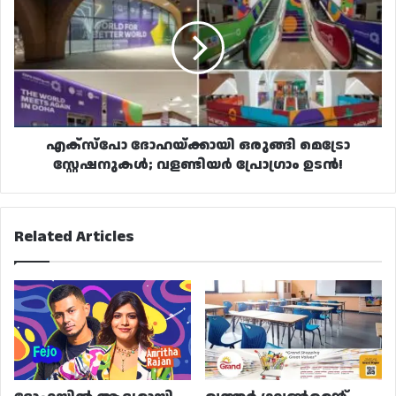
ഒരുങ്ങി
മെട്രോ
സ്റ്റേഷനുകൾ;
വളണ്ടിയർ
പ്രോഗ്രാം
ഉടൻ!
എക്‌സ്‌പോ ദോഹയ്ക്കായി ഒരുങ്ങി മെട്രോ
സ്റ്റേഷനുകൾ; വളണ്ടിയർ പ്രോഗ്രാം ഉടൻ!
Related Articles