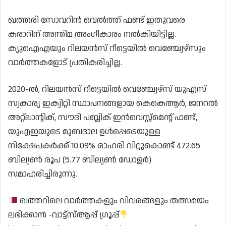
ഖത്തരി സോവറിൻ വെൽത്ത് ഫണ്ട് ഇതുവരെ
കരാറിന് അന്തിമ അംഗീകാരം നൽകിയിട്ടില്ല.
ക്യുഐഎയും റിലയൻസ് റീട്ടെയിൽ വെഞ്ച്വേഴ്സും
വാർത്തകളോട് പ്രതികരിച്ചില്ല.
2020-ൽ, റിലയൻസ് റീട്ടെയിൽ വെഞ്ച്വേഴ്സ് യുഎസ്
സ്വകാര്യ ഇക്വിറ്റി സ്ഥാപനങ്ങളായ കെകെആർ, ജനറൽ
അറ്റ്‌ലാന്റിക്, സൗദി പബ്ലിക് ഇൻവെസ്റ്റ്‌മെന്റ് ഫണ്ട്,
യുഎഇയുടെ മുബദാല ഉൾപ്പെടെയുള്ള
നിക്ഷേപകർക്ക് 10.09% ഓഹരി വിറ്റുകൊണ്ട് 472.65
ബില്യൺ രൂപ (5.77 ബില്യൺ ഡോളർ)
സമാഹരിച്ചിരുന്നു.
ഖത്തറിലെ വാർത്തകളും വിവരങ്ങളും തത്സമയം
ലഭിക്കാൻ -വാട്ട്സ്ആപ്പ് ഗ്രൂപ്പ്