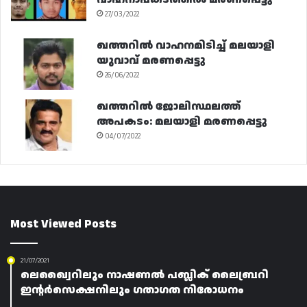
27/03/2022
ഖത്തറിൽ വാഹനമിടിച്ച് മലയാളി
യുവാവ് മരണപ്പെട്ടു
26/06/2022
ഖത്തറിൽ ജോലിസ്ഥലത്ത്
അപകടം: മലയാളി മരണപ്പെട്ടു
04/07/2022
Most Viewed Posts
21/07/2021
ലെഖ്വൈറിലും നാഷണൽ പബ്ലിക് ലൈബ്രറി
ഇന്റർസെക്ഷനിലും ഗതാഗത നിരോധനം