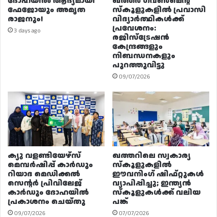
ദോഹയിൽ ആദ്യമായി
ഖത്തർ ഗവൺമെന്റ്
ഫേജോയും അമൃത
സ്കൂളുകളിൽ പ്രവാസി
രാജനും!
വിദ്യാർത്ഥികൾക്ക്
പ്രവേശനം:
3 days ago
രജിസ്ട്രേഷൻ
കേന്ദ്രങ്ങളും
നിബന്ധനകളും
പുറത്തുവിട്ടു
09/07/2026
ക്യു വളണ്ടിയേഴ്‌സ്
ഖത്തറിലെ സ്വകാര്യ
മെമ്പർഷിപ്പ് കാർഡും
സ്കൂളുകളിൽ
റിയാദ മെഡിക്കൽ
ഈവനിംഗ് ഷിഫ്റ്റുകൾ
സെന്റർ പ്രിവിലേജ്
വ്യാപിപ്പിച്ചു; ഇന്ത്യൻ
കാർഡും ദോഹയിൽ
സ്കൂളുകൾക്ക് വലിയ
പ്രകാശനം ചെയ്തു
പങ്ക്
09/07/2026
07/07/2026