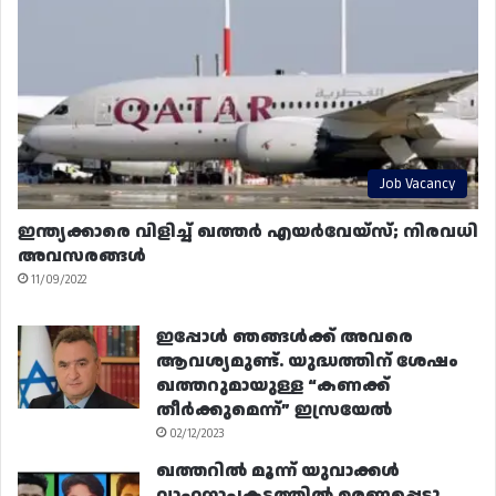
Job Vacancy
ഇന്ത്യക്കാരെ വിളിച്ച് ഖത്തർ എയർവേയ്‌സ്; നിരവധി
അവസരങ്ങൾ
11/09/2022
ഇപ്പോൾ ഞങ്ങൾക്ക് അവരെ
ആവശ്യമുണ്ട്. യുദ്ധത്തിന് ശേഷം
ഖത്തറുമായുള്ള “കണക്ക്
തീർക്കുമെന്ന്” ഇസ്രയേൽ
02/12/2023
ഖത്തറിൽ മൂന്ന് യുവാക്കൾ
വാഹനാപകടത്തിൽ മരണപ്പെട്ടു