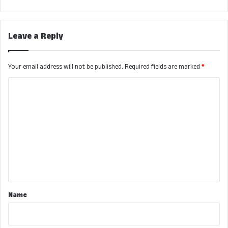
Leave a Reply
Your email address will not be published.
Required fields are marked
*
C
o
m
m
e
n
t
*
Name