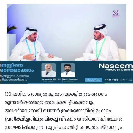
130-ലധികം രാജ്യങ്ങളുടെ പങ്കാളിത്തത്തോടെ
മുൻവർഷങ്ങളെ അപേക്ഷിച്ച് ശക്തവും
ജനകീയവുമായി ഖത്തർ ഇക്കണോമിക് ഫോറം
പ്രതീക്ഷിച്ചതിലും മികച്ച വിജയം നേടിയതായി ഫോറം
സംഘടിപ്പിക്കുന്ന സുപ്രീം കമ്മിറ്റി ചെയർപേഴ്സണും