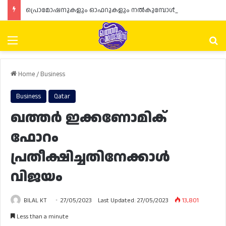
പ്രൊമോഷനുകളും ഓഫറുകളും നൽകുമ്പോൾ ഉപഭോക്താക്കളുടെ അവകാശങ്ങൾ ഉറപ്പാക്കണമെന്ന് ഖത്തർ വാണിജ്യ വ്യവസായ മന്ത്രാലയത്തിന്റെ (MoCI) നിർദ്ദേശം
Menu
Se
Home
/
Business
Business
Qatar
ഖത്തർ ഇക്കണോമിക്
ഫോറം
പ്രതീക്ഷിച്ചതിനേക്കാൾ
വിജയം
BILAL KT
27/05/2023
Last Updated: 27/05/2023
13,801
Less than a minute