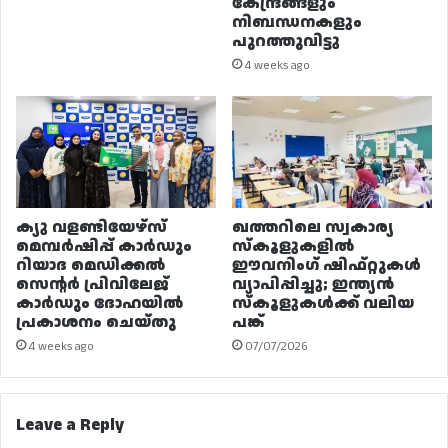
കേന്ദ്രങ്ങളും
നിബന്ധനകളും
പുറത്തുവിട്ടു
4 weeks ago
ക്യു വളണ്ടിയേഴ്‌സ്
ഖത്തറിലെ സ്വകാര്യ
മെമ്പർഷിപ്പ് കാർഡും
സ്കൂളുകളിൽ
റിയാദ മെഡിക്കൽ
ഈവനിംഗ് ഷിഫ്റ്റുകൾ
സെന്റർ പ്രിവിലേജ്
വ്യാപിപ്പിച്ചു; ഇന്ത്യൻ
കാർഡും ദോഹയിൽ
സ്കൂളുകൾക്ക് വലിയ
പ്രകാശനം ചെയ്തു
പങ്ക്
4 weeks ago
07/07/2026
Leave a Reply