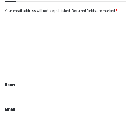
Your email address will not be published.
Required fields are marked
*
C
o
m
m
e
n
t
*
Name
Email