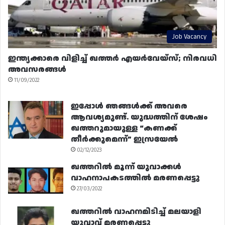
Job Vacancy
ഇന്ത്യക്കാരെ വിളിച്ച് ഖത്തർ എയർവേയ്‌സ്; നിരവധി
അവസരങ്ങൾ
11/09/2022
ഇപ്പോൾ ഞങ്ങൾക്ക് അവരെ
ആവശ്യമുണ്ട്. യുദ്ധത്തിന് ശേഷം
ഖത്തറുമായുള്ള “കണക്ക്
തീർക്കുമെന്ന്” ഇസ്രയേൽ
02/12/2023
ഖത്തറിൽ മൂന്ന് യുവാക്കൾ
വാഹനാപകടത്തിൽ മരണപ്പെട്ടു
27/03/2022
ഖത്തറിൽ വാഹനമിടിച്ച് മലയാളി
യുവാവ് മരണപ്പെട്ടു