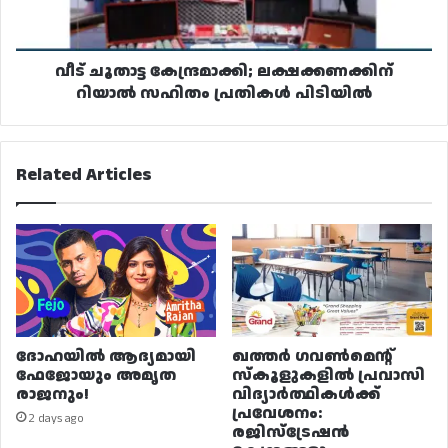
പ്രതികൾ
പിടിയിൽ
വീട് ചൂതാട്ട കേന്ദ്രമാക്കി; ലക്ഷക്കണക്കിന്
റിയാൽ സഹിതം പ്രതികൾ പിടിയിൽ
Related Articles
ദോഹയിൽ ആദ്യമായി
ഖത്തർ ഗവൺമെന്റ്
ഫേജോയും അമൃത
സ്കൂളുകളിൽ പ്രവാസി
രാജനും!
വിദ്യാർത്ഥികൾക്ക്
പ്രവേശനം:
2 days ago
രജിസ്ട്രേഷൻ