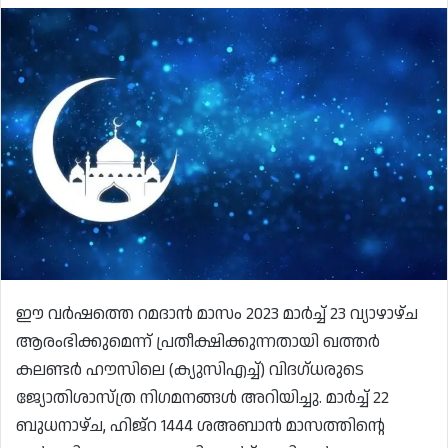
ഈ വർഷത്തെ റമദാൻ മാസം 2023 മാർച്ച് 23 വ്യാഴാഴ്ച
ആരംഭിക്കുമെന്ന് പ്രതീക്ഷിക്കുന്നതായി ഖത്തർ
കലണ്ടർ ഹൗസിലെ (ക്യുസിഎച്ച്) വിദഗ്ധരുടെ
ജ്യോതിശാസ്ത്ര നിഗമനങ്ങൾ അറിയിച്ചു. മാർച്ച് 22
ബുധനാഴ്ച, ഹിജ്റ 1444 ശഅബാൻ മാസത്തിന്റെ