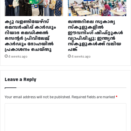
ക്യു വളണ്ടിയേഴ്‌സ്
ഖത്തറിലെ സ്വകാര്യ
മെമ്പർഷിപ്പ് കാർഡും
സ്കൂളുകളിൽ
റിയാദ മെഡിക്കൽ
ഈവനിംഗ് ഷിഫ്റ്റുകൾ
സെന്റർ പ്രിവിലേജ്
വ്യാപിപ്പിച്ചു; ഇന്ത്യൻ
കാർഡും ദോഹയിൽ
സ്കൂളുകൾക്ക് വലിയ
പ്രകാശനം ചെയ്തു
പങ്ക്
4 weeks ago
4 weeks ago
Leave a Reply
Your email address will not be published.
Required fields are marked
*
C
o
m