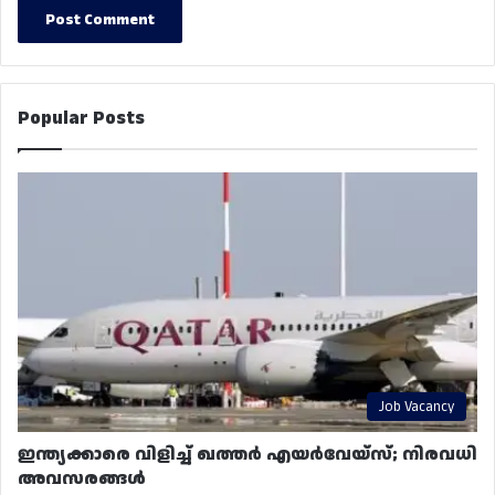
Popular Posts
Job Vacancy
ഇന്ത്യക്കാരെ വിളിച്ച് ഖത്തർ എയർവേയ്‌സ്; നിരവധി
അവസരങ്ങൾ