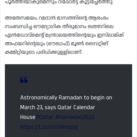
പൂർത്തിയാകുമെന്നും റിപ്പോർട്ട് കൂട്ടിച്ചേർത്തു.
അതേസമയം, റമദാൻ മാസത്തിന്റെ ആരംഭം
സംബന്ധിച്ച ഔദ്യോഗിക തീരുമാനം ഖത്തറിലെ
എൻഡോവ്‌മെന്റ് മന്ത്രാലയത്തിന്റെയും ഇസ്‌ലാമിക്
അഫയറിന്റെയും (ഔഖാഫ്) മൂൺ സൈറ്റിങ്
കമ്മിറ്റിയുടെ പരിധിക്കുള്ളിലാണ്.
Astronomically Ramadan to begin on
March 23, says Qatar Calendar
House
#Qatar
#Ramadan2023
https://t.co/iun34nsspg