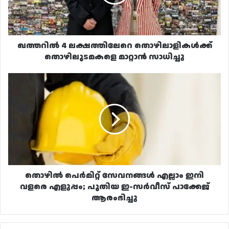
മാറ്റാൻ
സാധിച്ചു
ഖത്തറിൽ 4 ലക്ഷത്തിലേറെ തൊഴിലാളികൾക്ക്
തൊഴിലുടമകളെ മാറ്റാൻ സാധിച്ചു
തൊഴിൽ
പെർമിറ്റ്
സേവനങ്ങൾ
എല്ലാം
ഇനി
വളരെ
എളുപ്പം;
പുതിയ
ഇ-
സർവീസ്
തൊഴിൽ പെർമിറ്റ് സേവനങ്ങൾ എല്ലാം ഇനി
പാക്കേജ്
വളരെ എളുപ്പം; പുതിയ ഇ-സർവീസ് പാക്കേജ്
ആരംഭിച്ചു
ആരംഭിച്ചു