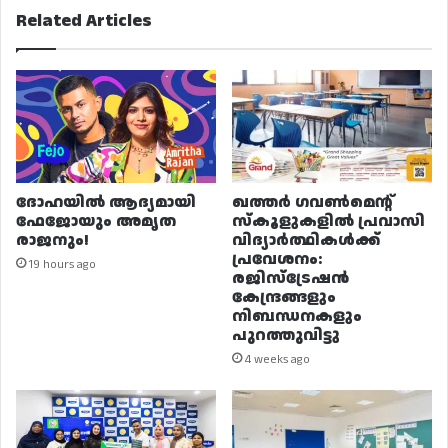
Related Articles
ദോഹയിൽ ആദ്യമായി
ഖത്തർ ഗവൺമെന്റ്
ഫേജോയും അമൃത
സ്കൂളുകളിൽ പ്രവാസി
രാജനും!
വിദ്യാർത്ഥികൾക്ക്
പ്രവേശനം:
19 hours ago
രജിസ്ട്രേഷൻ
കേന്ദ്രങ്ങളും
നിബന്ധനകളും
പുറത്തുവിട്ടു
4 weeks ago