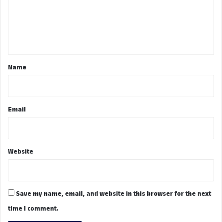
m
e
n
t
*
Name
Email
Website
Save my name, email, and website in this browser for the next
time I comment.