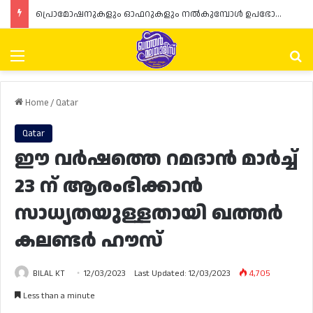
പ്രൊമോഷനുകളും ഓഫറുകളും നൽകുമ്പോൾ ഉപഭോക്താക്കളുടെ അവകാശങ്ങൾ ഉറപ്പാക്കണമെന്ന് ഖത്തർ വാണിജ്യ വ്യവസായ മന്ത്രാലയത്തിന്റെ (MoCI) നിർദ്ദേശം
Menu
Se
Home
/
Qatar
Qatar
ഈ വർഷത്തെ റമദാൻ മാർച്ച്
23 ന് ആരംഭിക്കാൻ
സാധ്യതയുള്ളതായി ഖത്തർ
കലണ്ടർ ഹൗസ്
BILAL KT
12/03/2023
Last Updated: 12/03/2023
4,705
Less than a minute