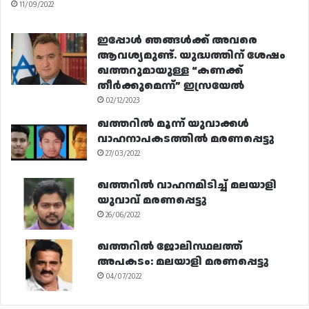
11/09/2022
ഇപ്പോൾ ഞങ്ങൾക്ക് അവരെ
ആവശ്യമുണ്ട്. യുദ്ധത്തിന് ശേഷം
ഖത്തറുമായുള്ള “കണക്ക്
തീർക്കുമെന്ന്” ഇസ്രയേൽ
02/12/2023
ഖത്തറിൽ മൂന്ന് യുവാക്കൾ
വാഹനാപകടത്തിൽ മരണപ്പെട്ടു
27/03/2022
ഖത്തറിൽ വാഹനമിടിച്ച് മലയാളി
യുവാവ് മരണപ്പെട്ടു
26/06/2022
ഖത്തറിൽ ജോലിസ്ഥലത്ത്
അപകടം: മലയാളി മരണപ്പെട്ടു
04/07/2022