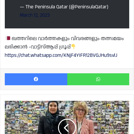
— The Peninsula Qatar (@PeninsulaQatar)
March 12, 2023
ഖത്തറിലെ വാർത്തകളും വിവരങ്ങളും തത്സമയം
ലഭിക്കാൻ -വാട്ട്സ്ആപ്പ് ഗ്രൂപ്പ്
https://chat.whatsapp.com/KNjF4YIFR12BVGJHu9svlJ
Facebook
Wh
ഖത്തറിൽ
4
ലക്ഷത്തിലേറെ
തൊഴിലാളികൾക്ക്
തൊഴിലുടമകളെ