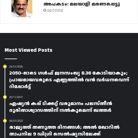
അപകടം: മലയാളി മരണപ്പെട്ടു
04/07/2022
Most Viewed Posts
24/01/2026
2050-ഓടെ ഗൾഫ് ജനസംഖ്യ 8.36 കോടിയാകും;
പ്രായമായവരുടെ എണ്ണത്തിൽ വൻ വർധനവെന്ന്
റിപ്പോർട്ട്
20/11/2023
ഏഷ്യൻ കപ്പ് ടിക്കറ്റ് വരുമാനം പലസ്തീൻ
ദുരിതാശ്വാസത്തിന് നൽകുമെന്ന് ഖത്തർ
06/01/2022
രാജ്യത്ത് തണുത്ത ദിനങ്ങൾ; അൽ ഖോറിൽ
താപനില 9 ഡിഗ്രി സെൽഷ്യസിലേക്ക്