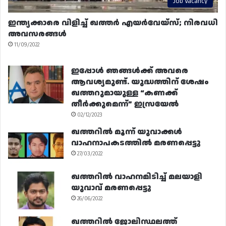
Job Vacancy
ഇന്ത്യക്കാരെ വിളിച്ച് ഖത്തർ എയർവേയ്‌സ്; നിരവധി
അവസരങ്ങൾ
11/09/2022
ഇപ്പോൾ ഞങ്ങൾക്ക് അവരെ
ആവശ്യമുണ്ട്. യുദ്ധത്തിന് ശേഷം
ഖത്തറുമായുള്ള “കണക്ക്
തീർക്കുമെന്ന്” ഇസ്രയേൽ
02/12/2023
ഖത്തറിൽ മൂന്ന് യുവാക്കൾ
വാഹനാപകടത്തിൽ മരണപ്പെട്ടു
27/03/2022
ഖത്തറിൽ വാഹനമിടിച്ച് മലയാളി
യുവാവ് മരണപ്പെട്ടു
26/06/2022
ഖത്തറിൽ ജോലിസ്ഥലത്ത്