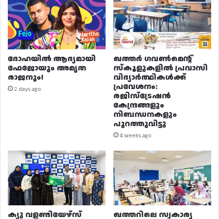
ദോഹയിൽ ആദ്യമായി
ഖത്തർ ഗവൺമെന്റ്
ഫേജോയും അമൃത
സ്കൂളുകളിൽ പ്രവാസി
രാജനും!
വിദ്യാർത്ഥികൾക്ക്
പ്രവേശനം:
2 days ago
രജിസ്ട്രേഷൻ
കേന്ദ്രങ്ങളും
നിബന്ധനകളും
പുറത്തുവിട്ടു
4 weeks ago
ക്യു വളണ്ടിയേഴ്‌സ്
ഖത്തറിലെ സ്വകാര്യ