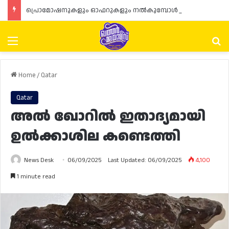
പ്രൊമോഷനുകളും ഓഫറുകളും നൽകുമ്പോൾ ഉപഭോക്താക്കളുടെ അവകാശങ്ങൾ ഉറപ്പാക്കണമെന്ന് ഖത്തർ വാണിജ്യ വ്യവസായ മന്ത്രാലയത്തിന്റെ (MoCI) നിർദ്ദേശം
Menu
Se
Home
/
Qatar
Qatar
അൽ ഖോറിൽ ഇതാദ്യമായി
ഉൽക്കാശില കണ്ടെത്തി
News Desk
06/09/2025
Last Updated: 06/09/2025
4,100
1 minute read