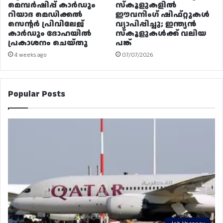
മെമ്പർഷിപ്പ് കാർഡും
സ്കൂളുകളിൽ
റിയാദ മെഡിക്കൽ
ഈവനിംഗ് ഷിഫ്റ്റുകൾ
സെന്റർ പ്രിവിലേജ്
വ്യാപിപ്പിച്ചു; ഇന്ത്യൻ
കാർഡും ദോഹയിൽ
സ്കൂളുകൾക്ക് വലിയ
പ്രകാശനം ചെയ്തു
പങ്ക്
4 weeks ago
07/07/2026
Popular Posts