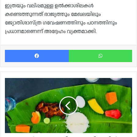
ഇത്രയും വലിപ്പമുള്ള ഉൽക്കാശിലകൾ
കണ്ടെത്തുന്നത് രാജ്യത്തും മേഖലയിലും
ജ്യോതിശാസ്ത്ര ഗവേഷണത്തിനും പഠനത്തിനും
പ്രധാനമാണെന്ന് അദ്ദേഹം വ്യക്തമാക്കി.
Facebook
Wh
ഹെൽത്തോണം;
തിരുവോണദിനത്തിൽ
ആരോഗ്യകരമായ
സദ്യയൊരുക്കി
വുകൈറിലെ
ജിം