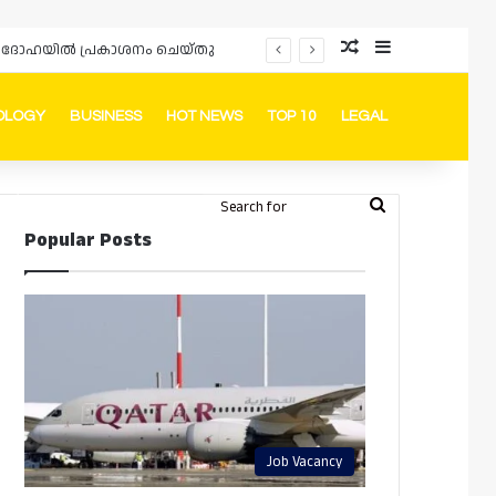
Random Article
Sidebar
പ്രൊമോഷനുകളും ഓഫറുകളും നൽകുമ്പോൾ ഉപഭോക്താക്കളുടെ അവകാശങ്ങൾ ഉറപ്പാക്കണമെന്ന് ഖത്തർ വാണിജ്യ വ്യവസായ മന്ത്രാലയത്തിന്റെ (MoCI) നിർദ്ദേശം
OLOGY
BUSINESS
HOT NEWS
TOP 10
LEGAL
ook
stagram
Telegram
Whatsapp
Random Article
Switch skin
Search
Login
Popular Posts
for
Job Vacancy