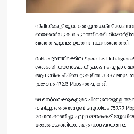
സ്പീഡ്ടെസ്റ്റ് ഗ്ലോബൽ ഇൻഡക്‌സ് 2022 
റെക്കോർഡുകൾ പുറത്തിറക്കി. റിപ്പോർട
ഖത്തർ ഏറ്റവും ഉയർന്ന സ്ഥാനത്തെത്തി.
Ookla പുറത്തിറക്കിയ, Speedtest Intellige
ശരാശരി ഡൗൺലോഡ് പ്രകടനം എല്ലാ മൊ
ആധുനിക ചിപ്‌സെറ്റുകളിൽ 263.37 Mbps
പ്രകടനം 472.13 Mbps-ൽ എത്തി.
5G നെറ്റ്‌വർക്കുകളുടെ പിന്തുണയുള്ള 
വഹിച്ചു. അൽ ജനൂബ് സ്റ്റേഡിയം 757.77 
വേഗത കാണിച്ചു. എല്ലാ ലോകകപ്പ് സ്റ്റേ
രേഖപ്പെടുത്തിയതായും ഡാറ്റ പറയുന്നു.