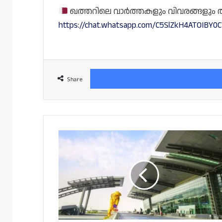
ഖത്തറിലെ വാർത്തകളും വിവരങ്ങളും തത്സമ
https://chat.whatsapp.com/C5SlZkH4ATOIBY
Share
ഹമദ്
എയർപോർട്ടിൽ
ഏർപ്പെടുത്തിയ
വാഹന
നിയന്ത്രണം
നീക്കി;
പാർക്കിംഗ്
നിരക്കുകൾ
ഇങ്ങനെ