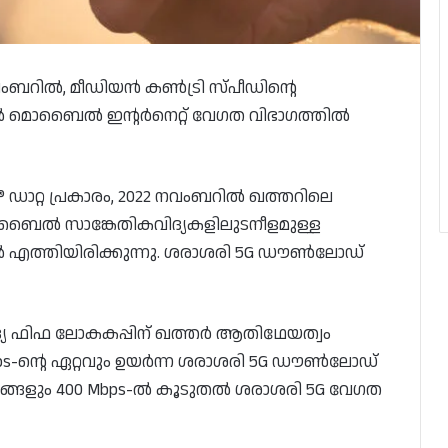
നവംബറിൽ, മീഡിയൻ കൺട്രി സ്പീഡിന്റെ
്ടിൽ മൊബൈൽ ഇന്റർനെറ്റ് വേഗത വിഭാഗത്തിൽ
nce® ഡാറ്റ പ്രകാരം, 2022 നവംബറിൽ ഖത്തറിലെ
ബൈൽ സാങ്കേതികവിദ്യകളിലുടനീളമുള്ള
-ൽ എത്തിയിരിക്കുന്നു. ശരാശരി 5G ഡൗൺലോഡ്
ആദ്യ ഫിഫ ലോകകപ്പിന് ഖത്തർ ആതിഥേയത്വം
Mbps-ന്റെ ഏറ്റവും ഉയർന്ന ശരാശരി 5G ഡൗൺലോഡ്
ഡിയങ്ങളും 400 Mbps-ൽ കൂടുതൽ ശരാശരി 5G വേഗത