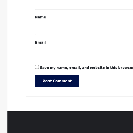
t
*
Name
Email
Save my name, email, and website in this browser