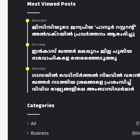
Most Viewed Posts
06/03/2023
ജിസിസിയുടെ ജനപ്രിയ ‘പാനൂർ റസ്റ്ററന്റ്”
അൽവക്റയിൽ പ്രവർത്തനം ആരംഭിച്ചു
01/11/2024
ഇൻകാസ് ഖത്തർ മലപ്പുറം ജില്ല പുതിയ
ഭാരവാഹികളെ തെരഞ്ഞെടുത്തു
18/01/2025
ഗാസയിൽ വെടിനിർത്തൽ നിലവിൽ വരാ
ഖത്തർ നടത്തിയ ശ്രമങ്ങളെ പ്രശംസിച്ച്
വിവിധ രാജ്യങ്ങളിലെ അംബാസിഡർമാർ
Categories
Ad
(1
Business
(60