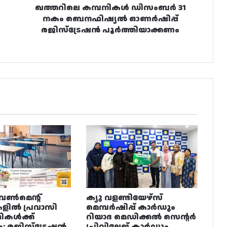
ഖത്തറിലെ കമ്പനികൾ ഡിസംബർ 31
നകം ബെനഫിഷ്യൽ ഓണർഷിപ്പ്
രജിസ്ട്രേഷൻ പൂർത്തിയാക്കണം
വൺമെന്റ്
ക്യു വളണ്ടിയേഴ്‌സ്
ളിൽ പ്രവാസി
മെമ്പർഷിപ്പ് കാർഡും
ഥികൾക്ക്
റിയാദ മെഡിക്കൽ സെന്റർ
ം: രജിസ്ട്രേഷൻ
പ്രിവിലേജ് കാർഡും