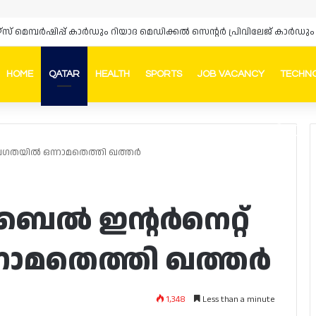
HOME
QATAR
HEALTH
SPORTS
JOB VACANCY
TECHN
Faceb
In
േഗതയിൽ ഒന്നാമതെത്തി ഖത്തർ
ൽ ഇന്റർനെറ്റ്
ാമതെത്തി ഖത്തർ
1,348
Less than a minute