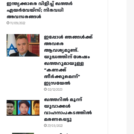
ഇന്ത്യക്കാരെ വിളിച്ച് ഖത്തർ
എയർവേയ്‌സ്; നിരവധി
അവസരങ്ങൾ
11/09/2022
ഇപ്പോൾ ഞങ്ങൾക്ക്
അവരെ
ആവശ്യമുണ്ട്.
യുദ്ധത്തിന് ശേഷം
ഖത്തറുമായുള്ള
“കണക്ക്
തീർക്കുമെന്ന്”
ഇസ്രയേൽ
02/12/2023
ഖത്തറിൽ മൂന്ന്
യുവാക്കൾ
വാഹനാപകടത്തിൽ
മരണപ്പെട്ടു
27/03/2022