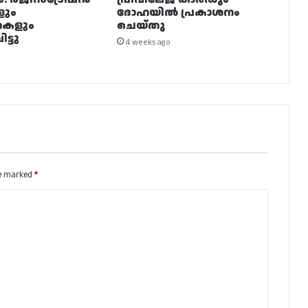
ളും
ദോഹയിൽ പ്രകാശനം
നകളും
ചെയ്തു
ട്ടു
4 weeks ago
re marked
*