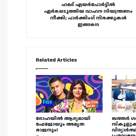
ഹമദ് എയർപോർട്ടിൽ
ഏർപ്പെടുത്തിയ വാഹന നിയന്ത്രണം
നീക്കി; പാർക്കിംഗ് നിരക്കുകൾ
ഇങ്ങനെ
Related Articles
ദോഹയിൽ ആദ്യമായി
ഖത്തർ ഗ
ഫേജോയും അമൃത
സ്കൂളുക
രാജനും!
വിദ്യാർത്
പ്രവേശന