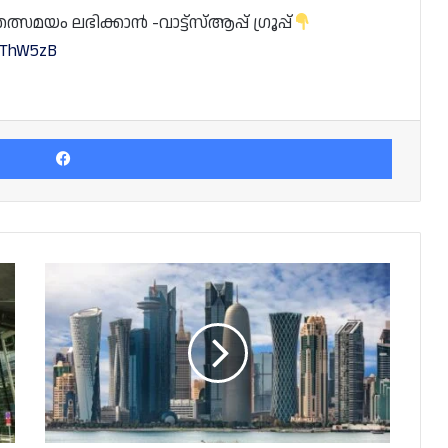
യം ലഭിക്കാൻ -വാട്ട്സ്ആപ്പ് ഗ്രൂപ്പ്
0CThW5zB
Facebook
ഖത്തറിലെ
കമ്പനികൾ
ഡിസംബർ
31
നകം
ബെനഫിഷ്യൽ
ഓണർഷിപ്പ്
രജിസ്ട്രേഷൻ
പൂർത്തിയാക്കണം