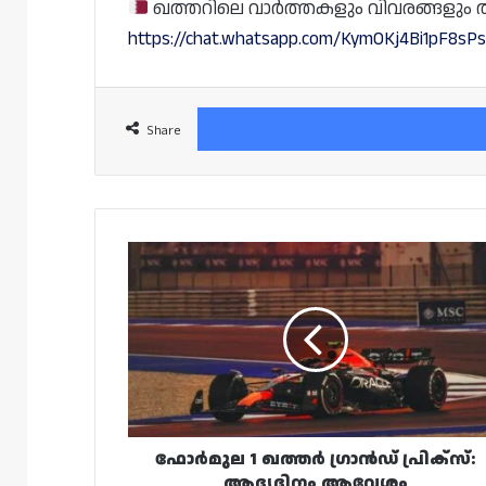
ഖത്തറിലെ വാർത്തകളും വിവരങ്ങളും തത്സമ
https://chat.whatsapp.com/KymOKj4Bi1pF8s
Share
ഫോർമുല
1
ഖത്തർ
ഗ്രാൻഡ്
പ്രിക്‌സ്:
ആദ്യദിനം
ആവേശം
ഫോർമുല 1 ഖത്തർ ഗ്രാൻഡ് പ്രിക്‌സ്:
ആദ്യദിനം ആവേശം