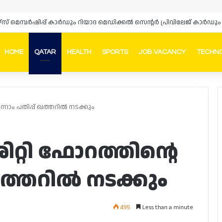
HOME
QATAR
HEALTH
SPORTS
JOB VACANCY
TECHN
Faceb
In
ന്നാം പതിപ്പ് ഖത്തറിൽ നടക്കും
ിറ്റി ഫോറത്തിന്റെ
 ഖത്തറിൽ നടക്കും
495
Less than a minute