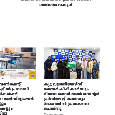
ഗതാഗത വകുപ്പ്
വൺമെന്റ്
ക്യു വളണ്ടിയേഴ്‌സ്
ളിൽ പ്രവാസി
മെമ്പർഷിപ്പ് കാർഡും
ഥികൾക്ക്
റിയാദ മെഡിക്കൽ സെന്റർ
ം: രജിസ്ട്രേഷൻ
പ്രിവിലേജ് കാർഡും
ളും
ദോഹയിൽ പ്രകാശനം
നകളും
ചെയ്തു
ട്ടു
4 weeks ago