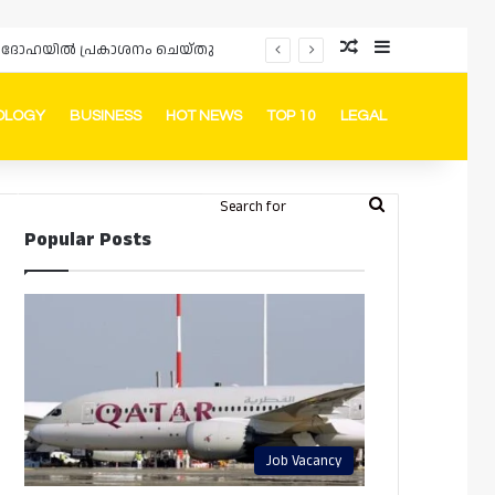
Random Article
Sidebar
പ്രൊമോഷനുകളും ഓഫറുകളും നൽകുമ്പോൾ ഉപഭോക്താക്കളുടെ അവകാശങ്ങൾ ഉറപ്പാക്കണമെന്ന് ഖത്തർ വാണിജ്യ വ്യവസായ മന്ത്രാലയത്തിന്റെ (MoCI) നിർദ്ദേശം
OLOGY
BUSINESS
HOT NEWS
TOP 10
LEGAL
ook
stagram
Telegram
Whatsapp
Random Article
Switch skin
Search
Login
Popular Posts
for
Job Vacancy