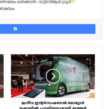
യം ലഭിക്കാൻ -വാട്ട്സ്ആപ്പ് ഗ്രൂപ്പ്
PsKUwSuv
Facebook
ജനീവ
ഇന്റർനാഷണൽ
മോട്ടോർ
ഷോയിൽ
പവലിയനുമായി
ഖത്തർ
ഗതാഗത
വകുപ്പ്
ജനീവ ഇന്റർനാഷണൽ മോട്ടോർ
ഷോയിൽ പവലിയനുമായി ഖത്തർ