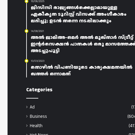
18/06/2025
ജിസിസി രാജ്യങ്ങൾക്കെല്ലാമായുള്ള
ഏകീകൃത ടൂറിസ്റ്റ് വിസക്ക് അംഗീകാരം
ലഭിച്ചു; ഉടൻ തന്നെ നടപ്പിലാക്കും
14/08/2021
അൽ ജാമിഅ-ഒമർ അൽ മുഖ്താർ സ്ട്രീറ്റ്
ഇന്റർസെക്ഷൻ പാതകൾ ഒരു മാസത്തേക്ക
അടച്ചുപൂട്ടി
10/03/2023
തൊഴിൽ വിപണിയുടെ കാര്യക്ഷമതയിൽ
ഖത്തർ ഒന്നാമത്
Categories
Ad
(1
Business
(60
Health
(41