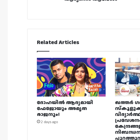
Related Articles
ദോഹയിൽ ആദ്യമായി
ഖത്തർ ഗ
ഫേജോയും അമൃത
സ്കൂളുക
രാജനും!
വിദ്യാർത്
പ്രവേശന
2 days ago
കേന്ദ്രങ്ങ
നിബന്ധ
പുറത്തുവി