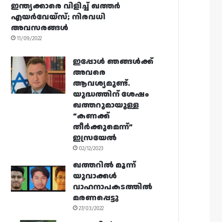
ഇന്ത്യക്കാരെ വിളിച്ച് ഖത്തർ
എയർവേയ്‌സ്; നിരവധി
അവസരങ്ങൾ
11/09/2022
ഇപ്പോൾ ഞങ്ങൾക്ക്
അവരെ
ആവശ്യമുണ്ട്.
യുദ്ധത്തിന് ശേഷം
ഖത്തറുമായുള്ള
“കണക്ക്
തീർക്കുമെന്ന്”
ഇസ്രയേൽ
02/12/2023
ഖത്തറിൽ മൂന്ന്
യുവാക്കൾ
വാഹനാപകടത്തിൽ
മരണപ്പെട്ടു
27/03/2022