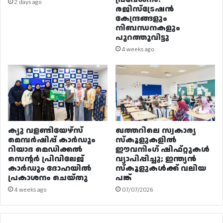
2 days ago
രജിസ്ട്രേഷൻ
കേന്ദ്രങ്ങളും
നിബന്ധനകളും
പുറത്തുവിട്ടു
4 weeks ago
ക്യു വളണ്ടിയേഴ്‌സ്
ഖത്തറിലെ സ്വകാര്യ
മെമ്പർഷിപ്പ് കാർഡും
സ്കൂളുകളിൽ
റിയാദ മെഡിക്കൽ
ഈവനിംഗ് ഷിഫ്റ്റുകൾ
സെന്റർ പ്രിവിലേജ്
വ്യാപിപ്പിച്ചു; ഇന്ത്യൻ
കാർഡും ദോഹയിൽ
സ്കൂളുകൾക്ക് വലിയ
പ്രകാശനം ചെയ്തു
പങ്ക്
4 weeks ago
07/07/2026