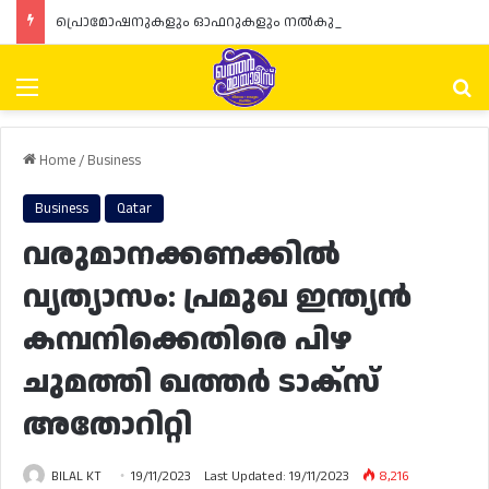
പ്രൊമോഷനുകളും ഓഫറുകളും നൽകുമ്പോൾ ഉപഭോക്താക്കളുടെ അവകാശങ്ങൾ ഉറപ്പാക്കണമെന്ന് ഖത്തർ വാണിജ്യ വ്യവസായ മന്ത്രാലയത്തിന്റെ (MoCI) നിർദ്ദേശം
Menu
Se
Home
/
Business
Business
Qatar
വരുമാനക്കണക്കിൽ
വ്യത്യാസം: പ്രമുഖ ഇന്ത്യൻ
കമ്പനിക്കെതിരെ പിഴ
ചുമത്തി ഖത്തർ ടാക്‌സ്
അതോറിറ്റി
BILAL KT
19/11/2023
Last Updated: 19/11/2023
8,216