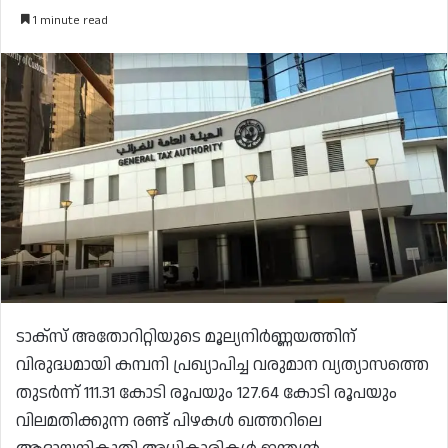
1 minute read
ടാക്‌സ് അതോറിറ്റിയുടെ മൂല്യനിർണ്ണയത്തിന്
വിരുദ്ധമായി കമ്പനി പ്രഖ്യാപിച്ച വരുമാന വ്യത്യാസത്തെ
തുടർന്ന് 111.31 കോടി രൂപയും 127.64 കോടി രൂപയും
വിലമതിക്കുന്ന രണ്ട് പിഴകൾ ഖത്തറിലെ