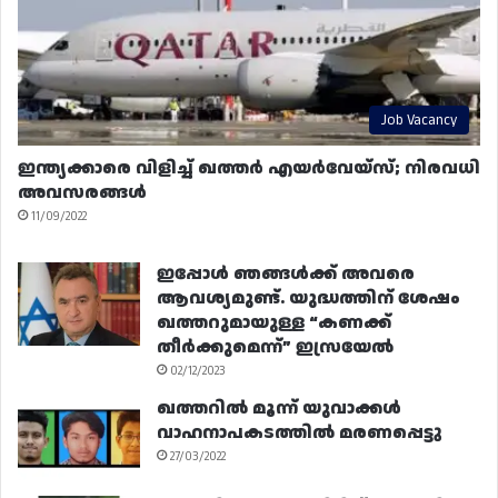
Job Vacancy
ഇന്ത്യക്കാരെ വിളിച്ച് ഖത്തർ എയർവേയ്‌സ്; നിരവധി
അവസരങ്ങൾ
11/09/2022
ഇപ്പോൾ ഞങ്ങൾക്ക് അവരെ
ആവശ്യമുണ്ട്. യുദ്ധത്തിന് ശേഷം
ഖത്തറുമായുള്ള “കണക്ക്
തീർക്കുമെന്ന്” ഇസ്രയേൽ
02/12/2023
ഖത്തറിൽ മൂന്ന് യുവാക്കൾ
വാഹനാപകടത്തിൽ മരണപ്പെട്ടു
27/03/2022