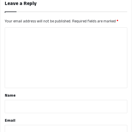
Leave a Reply
Your email address will not be published.
Required fields are marked
*
C
o
m
m
e
n
t
*
Name
Email