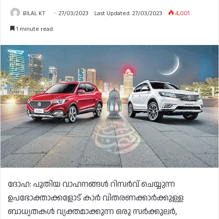
BILAL KT
27/03/2023
Last Updated: 27/03/2023
4,001
1 minute read
ദോഹ: പുതിയ വാഹനങ്ങൾ റിസർവ് ചെയ്യുന്ന
ഉപഭോക്താക്കളോട് കാർ വിതരണക്കാർക്കുള്ള
ബാധ്യതകൾ വ്യക്തമാക്കുന്ന ഒരു സർക്കുലർ,