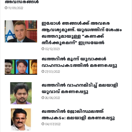
അവസരങ്ങൾ
11/09/2022
ഇപ്പോൾ ഞങ്ങൾക്ക് അവരെ
ആവശ്യമുണ്ട്. യുദ്ധത്തിന് ശേഷം
ഖത്തറുമായുള്ള “കണക്ക്
തീർക്കുമെന്ന്” ഇസ്രയേൽ
02/12/2023
ഖത്തറിൽ മൂന്ന് യുവാക്കൾ
വാഹനാപകടത്തിൽ മരണപ്പെട്ടു
27/03/2022
ഖത്തറിൽ വാഹനമിടിച്ച് മലയാളി
യുവാവ് മരണപ്പെട്ടു
26/06/2022
ഖത്തറിൽ ജോലിസ്ഥലത്ത്
അപകടം: മലയാളി മരണപ്പെട്ടു
04/07/2022