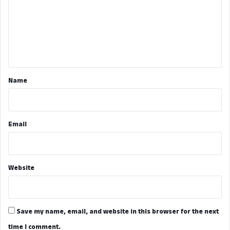
m
m
e
n
t
*
Name
Email
Website
Save my name, email, and website in this browser for the next
time I comment.