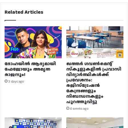
Related Articles
ദോഹയിൽ ആദ്യമായി
ഖത്തർ ഗവൺമെന്റ്
ഫേജോയും അമൃത
സ്കൂളുകളിൽ പ്രവാസി
രാജനും!
വിദ്യാർത്ഥികൾക്ക്
പ്രവേശനം:
3 days ago
രജിസ്ട്രേഷൻ
കേന്ദ്രങ്ങളും
നിബന്ധനകളും
പുറത്തുവിട്ടു
4 weeks ago