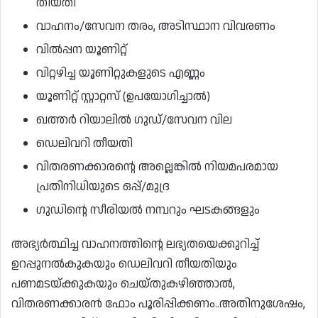
തീയതി
വാഹനം/സേവന തരം, അടിസ്ഥാന വിവരണം
വിൽപ്പന യൂണിറ്റ്
വിറ്റഴിച്ച യൂണിറ്റുകളുടെ എണ്ണം
യൂണിറ്റ് സ്റ്റാറ്റസ് (ഉപയോഗിച്ചാൽ)
ഖത്തർ റിയാലിൽ ഗുഡ്/സേവന വില
ഡെലിവറി തീയതി
വിതരണക്കാരന്റെ അല്ലെങ്കിൽ നിയമപരമായ
പ്രതിനിധിയുടെ ഒപ്പ്/മുദ്ര
ഗുഡിന്റെ സീരിയൽ നമ്പറും ഘടകങ്ങളും
അഭ്യർത്ഥിച്ച വാഹനത്തിന്റെ ലഭ്യതയെക്കുറിച്ച്
ഉറപ്പുനൽകുകയും ഡെലിവറി തീയതിയും
പണമടയ്ക്കുകയും ചെയ്തുകഴിഞ്ഞാൽ,
വിതരണക്കാരൻ ഫോം പൂരിപ്പിക്കണം..അതിനുശേഷം,