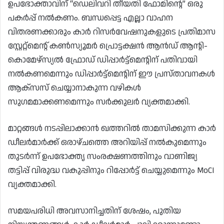
ഉപഭോക്താവിന് “ഡെലിവറി തീയതി ഫോമിന്റെ” ഒരു
പകർപ്പ് നൽകണം. ബന്ധപ്പെട്ട എല്ലാ വാഹന
വിതരണക്കാരും കാർ റിസർവേഷനുകളുടെ പ്രതിമാസ
സ്റ്റേറ്റ്‌മെന്റ് കൺസ്യൂമർ പ്രൊട്ടക്ഷൻ ആൻഡ് ആന്റി-
കൊമേഴ്‌സ്യൽ ഫ്രോഡ് ഡിപ്പാർട്ട്‌മെന്റിന് പതിവായി
നൽകണമെന്നും ഡിപ്പാർട്ട്‌മെന്റിന് ഈ പ്രസ്താവനകൾ
ആക്‌സസ് ചെയ്യാനാകുന്ന വഴികൾ
സുഗമമാക്കണമെന്നും സർക്കുലർ വ്യക്തമാക്കി.
മാറ്റങ്ങൾ നടപ്പിലാക്കാൻ ഖത്തറിൽ താമസിക്കുന്ന കാർ
ഡീലർമാർക്ക് ഒരാഴ്ചത്തെ അറിയിപ്പ് നൽകുമെന്നും
തുടർന്ന് ഉപഭോക്തൃ സംരക്ഷണത്തിനും വാണിജ്യ
തട്ടിപ്പ് വിരുദ്ധ വകുപ്പിനും റിപ്പോർട്ട് ചെയ്യുമെന്നും MoCI
വ്യക്തമാക്കി.
സമയപരിധി അവസാനിച്ചതിന് ശേഷം, പുതിയ