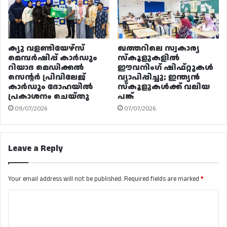
ക്യു വളണ്ടിയേഴ്‌സ്
ഖത്തറിലെ സ്വകാര്യ
മെമ്പർഷിപ്പ് കാർഡും
സ്കൂളുകളിൽ
റിയാദ മെഡിക്കൽ
ഈവനിംഗ് ഷിഫ്റ്റുകൾ
സെന്റർ പ്രിവിലേജ്
വ്യാപിപ്പിച്ചു; ഇന്ത്യൻ
കാർഡും ദോഹയിൽ
സ്കൂളുകൾക്ക് വലിയ
പ്രകാശനം ചെയ്തു
പങ്ക്
09/07/2026
07/07/2026
Leave a Reply
Your email address will not be published.
Required fields are marked
*
C
o