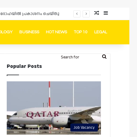
Random Article
Sidebar
ർഡും ദോഹയിൽ പ്രകാശനം ചെയ്തു
OLOGY
BUSINESS
HOT NEWS
TOP 10
LEGAL
ook
stagram
Telegram
Whatsapp
Random Article
Switch skin
Search
Login
Popular Posts
for
Job Vacancy