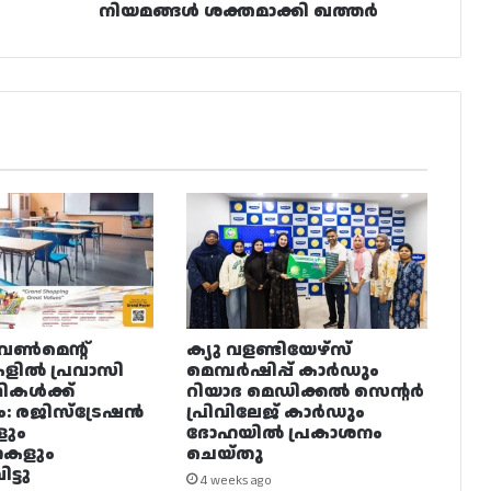
നിയമങ്ങൾ ശക്തമാക്കി ഖത്തർ
വൺമെന്റ്
ക്യു വളണ്ടിയേഴ്‌സ്
ളിൽ പ്രവാസി
മെമ്പർഷിപ്പ് കാർഡും
ഥികൾക്ക്
റിയാദ മെഡിക്കൽ സെന്റർ
ം: രജിസ്ട്രേഷൻ
പ്രിവിലേജ് കാർഡും
ളും
ദോഹയിൽ പ്രകാശനം
നകളും
ചെയ്തു
ട്ടു
4 weeks ago