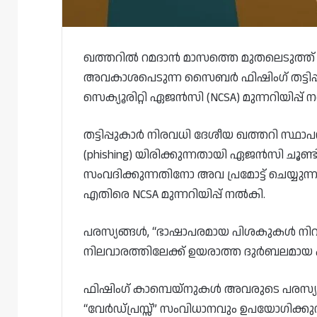
ഖത്തറിൽ റമദാൻ മാസത്തെ മുതലെടുത്ത് വ
അവകാശപെടുന്ന സൈബർ ഫിഷിംഗ് തട്ട
സെക്യൂരിറ്റി ഏജൻസി (NCSA) മുന്നറിയിപ്പ്
തട്ടിപ്പുകാർ നിരവധി ദേശീയ ഖത്തറി സ്
(phishing) യിരിക്കുന്നതായി ഏജൻസി ചൂണ്ട
സംവദിക്കുന്നതിനോ അവ പ്രമോട്ട് ചെയ്യു
എതിരെ NCSA മുന്നറിയിപ്പ് നൽകി.
പരസ്യങ്ങൾ, “ഭാഷാപരമായ പിശകുകൾ നിറ
നിലവാരത്തിലേക്ക് ഉയരാത്ത ദുർബലമായ 
ഫിഷിംഗ് കാമ്പെയ്‌നുകൾ അവരുടെ പരസ്യ
“വേർഡ്‌പ്രസ്സ്” സംവിധാനവും ഉപയോഗിക്കു