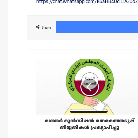
https://chat.whatsapp.com/K6aHB4QcILIA2uo
Share
ഖത്തർ
മുൻസിപ്പൽ
തെരഞ്ഞെടുപ്പ്
തീയ്യതികൾ
പ്രഖ്യാപിച്ചു
ഖത്തർ മുൻസിപ്പൽ തെരഞ്ഞെടുപ്പ്
തീയ്യതികൾ പ്രഖ്യാപിച്ചു