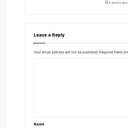
4 weeks ago
Leave a Reply
Your email address will not be published.
Required fields a
C
o
m
m
e
n
t
*
Name