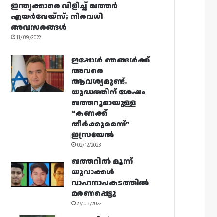
ഇന്ത്യക്കാരെ വിളിച്ച് ഖത്തർ
എയർവേയ്‌സ്; നിരവധി
അവസരങ്ങൾ
11/09/2022
ഇപ്പോൾ ഞങ്ങൾക്ക്
അവരെ
ആവശ്യമുണ്ട്.
യുദ്ധത്തിന് ശേഷം
ഖത്തറുമായുള്ള
“കണക്ക്
തീർക്കുമെന്ന്”
ഇസ്രയേൽ
02/12/2023
ഖത്തറിൽ മൂന്ന്
യുവാക്കൾ
വാഹനാപകടത്തിൽ
മരണപ്പെട്ടു
27/03/2022