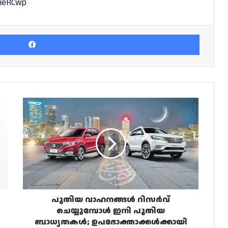
ZieRCwp
Facebook
പുതിയ
വാഹനങ്ങൾ
റിസർവ്
ചെയ്യുമ്പോൾ
ഇനി
പുതിയ
ബാധ്യതകൾ;
ഉപഭോക്താക്കൾക്കായി
നിയമങ്ങൾ
ശക്തമാക്കി
പുതിയ വാഹനങ്ങൾ റിസർവ്
ഖത്തർ
ചെയ്യുമ്പോൾ ഇനി പുതിയ
ബാധ്യതകൾ; ഉപഭോക്താക്കൾക്കായി