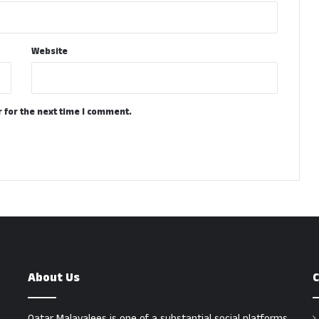
Website
 for the next time I comment.
About Us
C
Qatar Malayalees is one of a substantial social platforms