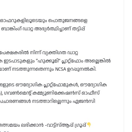
ിവ് ഓഫറുകളിലൂടെയും പൊതുജനങ്ങളെ
കിംഗ് ഡാറ്റ അഭ്യർത്ഥിച്ചാണ് തട്ടിപ്പ്
ഷകരിൽ നിന്ന് വ്യക്തിഗത ഡാറ്റ
ക ഇടപാടുകളും “ഹുക്കൂമി” പ്ലാറ്റ്‌ഫോം അല്ലെങ്കിൽ
യാണ് നടത്തുന്നതെന്നും NCSA ഉറപ്പുനൽകി.
ുടെ ഔദ്യോഗിക പ്ലാറ്റ്‌ഫോമുകൾ, ഔദ്യോഗിക
), ഗവൺമെന്റ് കമ്മ്യൂണിക്കേഷൻസ് ഓഫീസ്
പ്രചാരണങ്ങൾ നടത്താറില്ലെന്നും ഏജൻസി
യം ലഭിക്കാൻ -വാട്ട്സ്ആപ്പ് ഗ്രൂപ്പ്