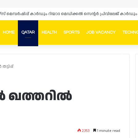
ഴ്‌സ് മെമ്പർഷിപ്പ് കാർഡും റിയാദ മെഡിക്കൽ സെന്റർ പ്രിവിലേജ് കാ
HOME
QATAR
HEALTH
SPORTS
JOB VACANCY
TECHN
Faceb
In
ടിപ്പ്
ിൽ ഖത്തറിൽ
2,153
1 minute read