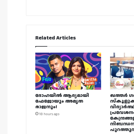
Related Articles
ദോഹയിൽ ആദ്യമായി
ഖത്തർ ഗ
ഫേജോയും അമൃത
സ്കൂളുക
രാജനും!
വിദ്യാർത്
പ്രവേശന
18 hours ago
കേന്ദ്രങ്ങ
നിബന്ധ
പുറത്തുവി