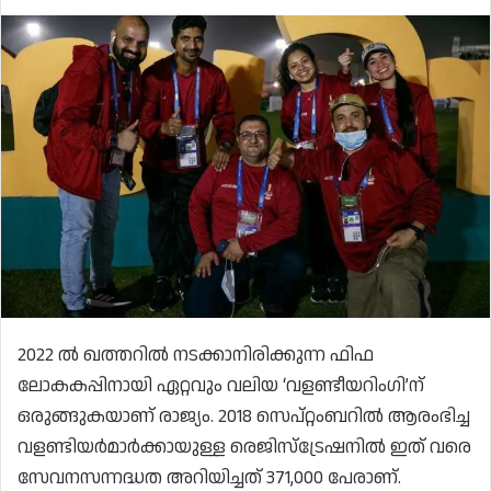
2022 ൽ ഖത്തറിൽ നടക്കാനിരിക്കുന്ന ഫിഫ
ലോകകപ്പിനായി ഏറ്റവും വലിയ ‘വളണ്ടീയറിംഗി’ന്
ഒരുങ്ങുകയാണ് രാജ്യം. 2018 സെപ്റ്റംബറിൽ ആരംഭിച്ച
വളണ്ടിയർമാർക്കായുള്ള രെജിസ്ട്രേഷനിൽ ഇത് വരെ
സേവനസന്നദ്ധത അറിയിച്ചത് 371,000 പേരാണ്.