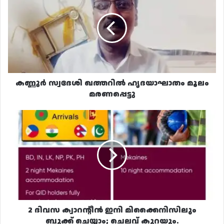
ഖത്തറിൽ
ഹൃദയാഘാതം
മൂലം
മരണപ്പെട്ടു
കണ്ണൂർ സ്വദേശി ഖത്തറിൽ ഹൃദയാഘാതം മൂലം
മരണപ്പെട്ടു
2
ദിവസ
ക്വാറന്റീൻ
ഇനി
മിക്കൈനിസിലും
ബുക്ക്
ചെയ്യാം;
ചെലവ്
കുറയും.
2 ദിവസ ക്വാറന്റീൻ ഇനി മിക്കൈനിസിലും
ബുക്ക് ചെയ്യാം; ചെലവ് കുറയും.