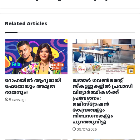
Related Articles
ദോഹയിൽ ആദ്യമായി
ഖത്തർ ഗവൺമെന്റ്
ഫേജോയും അമൃത
സ്കൂളുകളിൽ പ്രവാസി
രാജനും!
വിദ്യാർത്ഥികൾക്ക്
പ്രവേശനം:
5 days ago
രജിസ്ട്രേഷൻ
കേന്ദ്രങ്ങളും
നിബന്ധനകളും
പുറത്തുവിട്ടു
09/07/2026