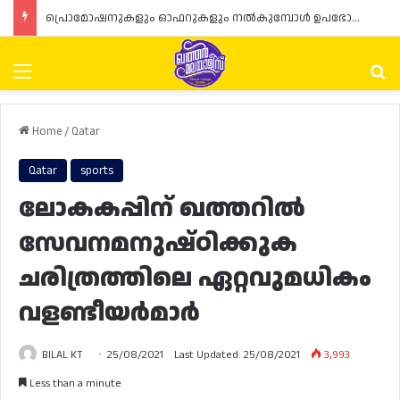
പ്രൊമോഷനുകളും ഓഫറുകളും നൽകുമ്പോൾ ഉപഭോക്താക്കളുടെ അവകാശങ്ങൾ ഉറപ്പാക്കണമെന്ന് ഖത്തർ വാണിജ്യ വ്യവസായ മന്ത്രാലയത്തിന്റെ (MoCI) നിർദ്ദേശം
Menu
Se
Home
/
Qatar
Qatar
sports
ലോകകപ്പിന് ഖത്തറിൽ
സേവനമനുഷ്ഠിക്കുക
ചരിത്രത്തിലെ ഏറ്റവുമധികം
വളണ്ടീയർമാർ
BILAL KT
25/08/2021
Last Updated: 25/08/2021
3,993
Less than a minute