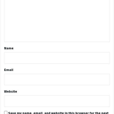
o
m
m
e
n
t
*
Name
Email
Website
Save my name, email, and website in this browser for the next