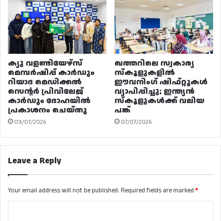
ക്യു വളണ്ടിയേഴ്‌സ്
ഖത്തറിലെ സ്വകാര്യ
മെമ്പർഷിപ്പ് കാർഡും
സ്കൂളുകളിൽ
റിയാദ മെഡിക്കൽ
ഈവനിംഗ് ഷിഫ്റ്റുകൾ
സെന്റർ പ്രിവിലേജ്
വ്യാപിപ്പിച്ചു; ഇന്ത്യൻ
കാർഡും ദോഹയിൽ
സ്കൂളുകൾക്ക് വലിയ
പ്രകാശനം ചെയ്തു
പങ്ക്
09/07/2026
07/07/2026
Leave a Reply
Your email address will not be published.
Required fields are marked
*
C