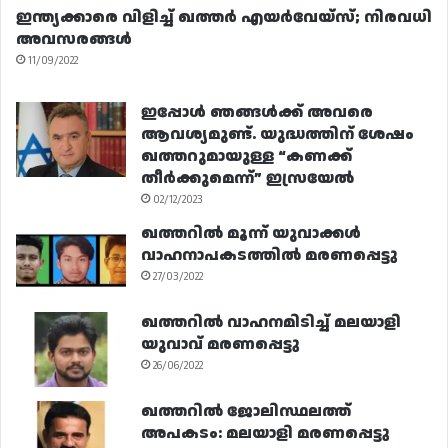
ഇന്ത്യക്കാരെ വിളിച്ച് ഖത്തർ എയർവേയ്‌സ്; നിരവധി
അവസരങ്ങൾ
11/09/2022
ഇപ്പോൾ ഞങ്ങൾക്ക് അവരെ
ആവശ്യമുണ്ട്. യുദ്ധത്തിന് ശേഷം
ഖത്തറുമായുള്ള “കണക്ക്
തീർക്കുമെന്ന്” ഇസ്രയേൽ
02/12/2023
ഖത്തറിൽ മൂന്ന് യുവാക്കൾ
വാഹനാപകടത്തിൽ മരണപ്പെട്ടു
27/03/2022
ഖത്തറിൽ വാഹനമിടിച്ച് മലയാളി
യുവാവ് മരണപ്പെട്ടു
26/06/2022
ഖത്തറിൽ ജോലിസ്ഥലത്ത്
അപകടം: മലയാളി മരണപ്പെട്ടു