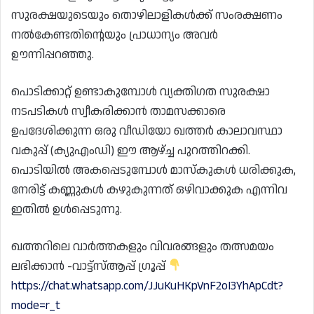
സുരക്ഷയുടെയും തൊഴിലാളികൾക്ക് സംരക്ഷണം
നൽകേണ്ടതിന്റെയും പ്രാധാന്യം അവർ
ഊന്നിപ്പറഞ്ഞു.
പൊടിക്കാറ്റ് ഉണ്ടാകുമ്പോൾ വ്യക്തിഗത സുരക്ഷാ
നടപടികൾ സ്വീകരിക്കാൻ താമസക്കാരെ
ഉപദേശിക്കുന്ന ഒരു വീഡിയോ ഖത്തർ കാലാവസ്ഥാ
വകുപ്പ് (ക്യുഎംഡി) ഈ ആഴ്ച്ച പുറത്തിറക്കി.
പൊടിയിൽ അകപ്പെടുമ്പോൾ മാസ്‌കുകൾ ധരിക്കുക,
നേരിട്ട് കണ്ണുകൾ കഴുകുന്നത് ഒഴിവാക്കുക എന്നിവ
ഇതിൽ ഉൾപ്പെടുന്നു.
ഖത്തറിലെ വാർത്തകളും വിവരങ്ങളും തത്സമയം
ലഭിക്കാൻ -വാട്ട്സ്ആപ്പ് ഗ്രൂപ്പ്
https://chat.whatsapp.com/JJuKuHKpVnF2oI3YhApCdt?
mode=r_t