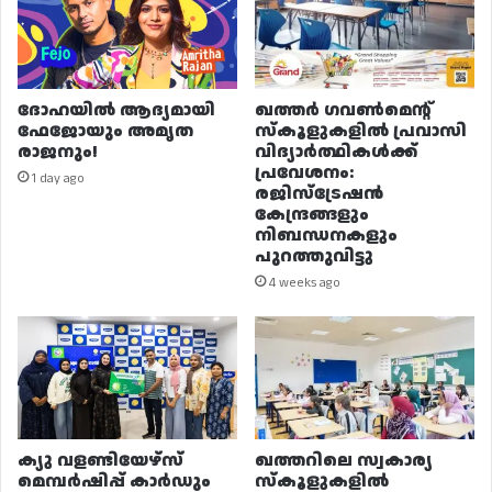
ദോഹയിൽ ആദ്യമായി
ഖത്തർ ഗവൺമെന്റ്
ഫേജോയും അമൃത
സ്കൂളുകളിൽ പ്രവാസി
രാജനും!
വിദ്യാർത്ഥികൾക്ക്
പ്രവേശനം:
1 day ago
രജിസ്ട്രേഷൻ
കേന്ദ്രങ്ങളും
നിബന്ധനകളും
പുറത്തുവിട്ടു
4 weeks ago
ക്യു വളണ്ടിയേഴ്‌സ്
ഖത്തറിലെ സ്വകാര്യ
മെമ്പർഷിപ്പ് കാർഡും
സ്കൂളുകളിൽ