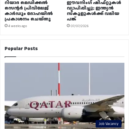
റിയാദ മെഡിക്കൽ
ഈവനിംഗ് ഷിഫ്റ്റുകൾ
സെന്റർ പ്രിവിലേജ്
വ്യാപിപ്പിച്ചു; ഇന്ത്യൻ
കാർഡും ദോഹയിൽ
സ്കൂളുകൾക്ക് വലിയ
പ്രകാശനം ചെയ്തു
പങ്ക്
4 weeks ago
07/07/2026
Popular Posts
Job Vacancy