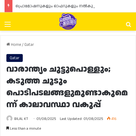
പ്രൊമോഷനുകളും ഓഫറുകളും നൽകുമ്പോൾ ഉപഭോക്താക്കളുടെ അവകാശങ്ങൾ ഉറപ്പാക്കണമെന്ന് ഖത്തർ വാണിജ്യ വ്യവസായ മന്ത്രാലയത്തിന്റെ (MoCI) നിർദ്ദേശം
Menu
Se
Home
/
Qatar
Qatar
വാരാന്ത്യം ചുട്ടുപൊള്ളും;
കടുത്ത ചൂടും
പൊടിപടലങ്ങളുമുണ്ടാകുമെ
ന്ന് കാലാവസ്ഥാ വകുപ്പ്
BILAL KT
01/08/2025
Last Updated: 01/08/2025
416
Less than a minute