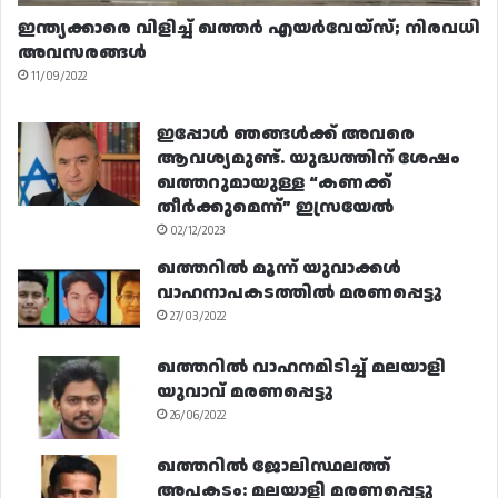
ഇന്ത്യക്കാരെ വിളിച്ച് ഖത്തർ എയർവേയ്‌സ്; നിരവധി
അവസരങ്ങൾ
11/09/2022
ഇപ്പോൾ ഞങ്ങൾക്ക് അവരെ
ആവശ്യമുണ്ട്. യുദ്ധത്തിന് ശേഷം
ഖത്തറുമായുള്ള “കണക്ക്
തീർക്കുമെന്ന്” ഇസ്രയേൽ
02/12/2023
ഖത്തറിൽ മൂന്ന് യുവാക്കൾ
വാഹനാപകടത്തിൽ മരണപ്പെട്ടു
27/03/2022
ഖത്തറിൽ വാഹനമിടിച്ച് മലയാളി
യുവാവ് മരണപ്പെട്ടു
26/06/2022
ഖത്തറിൽ ജോലിസ്ഥലത്ത്
അപകടം: മലയാളി മരണപ്പെട്ടു