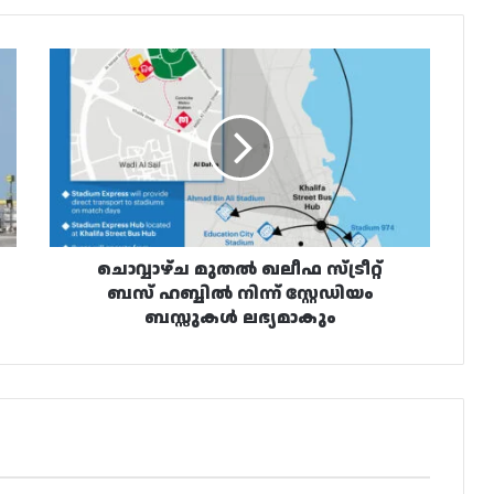
ചൊവ്വാഴ്ച
മുതൽ
ഖലീഫ
സ്ട്രീറ്റ്
ബസ്
ഹബ്ബിൽ
നിന്ന്
സ്റ്റേഡിയം
ബസ്സുകൾ
ലഭ്യമാകും
ചൊവ്വാഴ്ച മുതൽ ഖലീഫ സ്ട്രീറ്റ്
ബസ് ഹബ്ബിൽ നിന്ന് സ്റ്റേഡിയം
ബസ്സുകൾ ലഭ്യമാകും