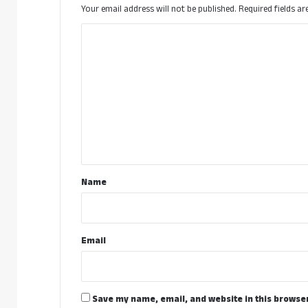
Your email address will not be published.
Required fields a
C
o
m
m
e
n
t
*
Name
Email
Save my name, email, and website in this browser