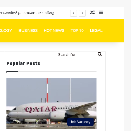
Random Article
Sidebar
പ്രൊമോഷനുകളും ഓഫറുകളും നൽകുമ്പോൾ ഉപഭോക്താക്കളുടെ അവകാശങ്ങൾ ഉറപ്പാക്കണമെന്ന് ഖത്തർ വാണിജ്യ വ്യവസായ മന്ത്രാലയത്തിന്റെ (MoCI) നിർദ്ദേശം
OLOGY
BUSINESS
HOT NEWS
TOP 10
LEGAL
ook
stagram
Telegram
Whatsapp
Random Article
Switch skin
Search
Login
Popular Posts
for
Job Vacancy