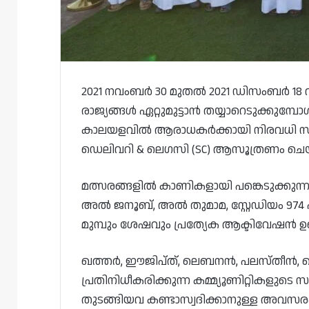
2021 നവംബർ 30 മുതൽ 2021 ഡിസംബർ 18 
രാജ്യങ്ങൾ ഏറ്റുമുട്ടാൻ തയ്യാറെടുക്കുമ്
കാലയളവിൽ ആരാധകർക്കായി നിരവധി സാംസ
ഡെലിവറി & ലെഗസി (SC) ആസൂത്രണം ചെയ്യ
മത്സരങ്ങളിൽ കാണികളായി പങ്കെടുക്കുന
അൽ ജനൂബ്, അൽ തുമാമ, സ്റ്റേഡിയം 974 
മുമ്പും ശേഷവും പ്രത്യേക ആക്ടിവേഷൻ ഉണ
ഖത്തർ, ഈജിപ്ത്, ലെബനൻ, പലസ്തീൻ, മ
പ്രതിനിധീകരിക്കുന്ന കമ്മ്യൂണിറ്റികളുടെ 
തുടങ്ങിയവ കണ്ടാസ്വദിക്കാനുള്ള അവസര