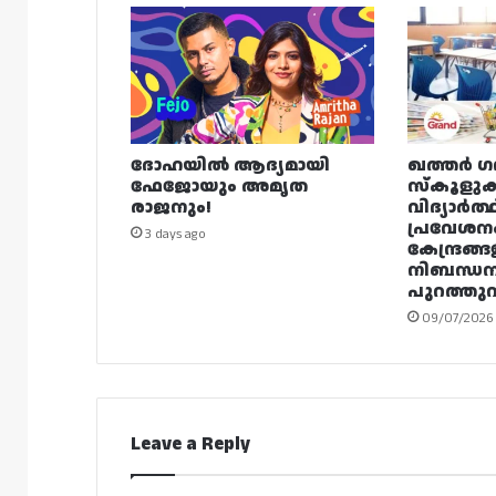
ദോഹയിൽ ആദ്യമായി
ഖത്തർ ഗ
ഫേജോയും അമൃത
സ്കൂളുക
രാജനും!
വിദ്യാർത്
പ്രവേശന
3 days ago
കേന്ദ്രങ്ങ
നിബന്ധ
പുറത്തുവി
09/07/2026
Leave a Reply