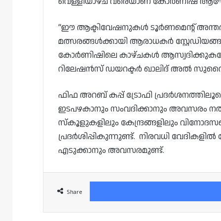
വെള്ളിയാഴ്ച വരെയാണ് കോർണിഷ് ആ
“ഈ ആക്ടിവേഷനുകൾ ടൂർണമെന്റ് അന്തരീക
മത്സരങ്ങൾക്കായി ആരാധകർ സ്റ്റേഡി
കോർണിഷിലെ കാഴ്ചകൾ ആസ്വദിക്കുകയോ ച
റിലേഷൻസ് ഡയറക്ടർ ഖാലിദ് അൽ സുവൈ
ഫിഫ അറബ് കപ്പ് ട്രോഫി പ്രദർശനത്തിലൂടെ
ഇടപഴകാനും സംവദിക്കാനും അവസരം നൽകും.
സ്കൂളുകളിലും കേന്ദ്രങ്ങളിലും വിനോദസഞ്
പ്രദർശിപ്പികുന്നുണ്ട്. നിരവധി വേദികളിൽ
എടുക്കാനും അവസരമുണ്ട്.
Share