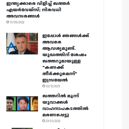
ഇന്ത്യക്കാരെ വിളിച്ച് ഖത്തർ
എയർവേയ്‌സ്; നിരവധി
അവസരങ്ങൾ
11/09/2022
ഇപ്പോൾ ഞങ്ങൾക്ക്
അവരെ
ആവശ്യമുണ്ട്.
യുദ്ധത്തിന് ശേഷം
ഖത്തറുമായുള്ള
“കണക്ക്
തീർക്കുമെന്ന്”
ഇസ്രയേൽ
02/12/2023
ഖത്തറിൽ മൂന്ന്
യുവാക്കൾ
വാഹനാപകടത്തിൽ
മരണപ്പെട്ടു
27/03/2022