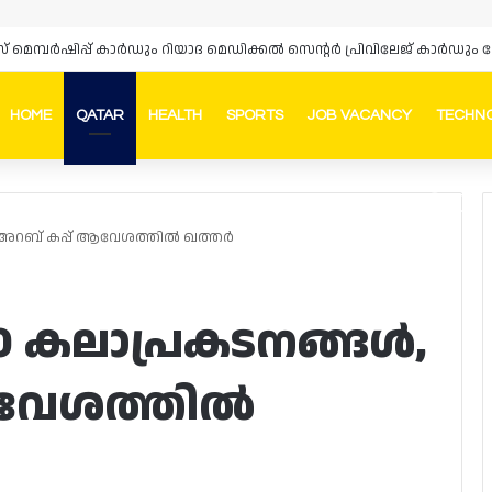
HOME
QATAR
HEALTH
SPORTS
JOB VACANCY
TECHN
Faceb
In
, അറബ് കപ്പ് ആവേശത്തിൽ ഖത്തർ
0 കലാപ്രകടനങ്ങൾ,
ആവേശത്തിൽ