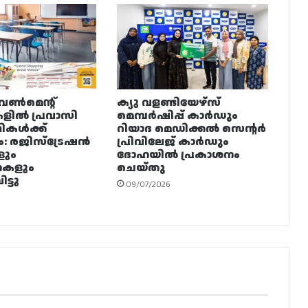
വൺമെന്റ്
ക്യു വളണ്ടിയേഴ്‌സ്
ളിൽ പ്രവാസി
മെമ്പർഷിപ്പ് കാർഡും
ഥികൾക്ക്
റിയാദ മെഡിക്കൽ സെന്റർ
ം: രജിസ്ട്രേഷൻ
പ്രിവിലേജ് കാർഡും
ളും
ദോഹയിൽ പ്രകാശനം
നകളും
ചെയ്തു
ട്ടു
09/07/2026