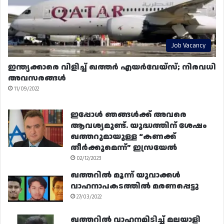
Job Vacancy
ഇന്ത്യക്കാരെ വിളിച്ച് ഖത്തർ എയർവേയ്‌സ്; നിരവധി
അവസരങ്ങൾ
11/09/2022
ഇപ്പോൾ ഞങ്ങൾക്ക് അവരെ
ആവശ്യമുണ്ട്. യുദ്ധത്തിന് ശേഷം
ഖത്തറുമായുള്ള “കണക്ക്
തീർക്കുമെന്ന്” ഇസ്രയേൽ
02/12/2023
ഖത്തറിൽ മൂന്ന് യുവാക്കൾ
വാഹനാപകടത്തിൽ മരണപ്പെട്ടു
27/03/2022
ഖത്തറിൽ വാഹനമിടിച്ച് മലയാളി