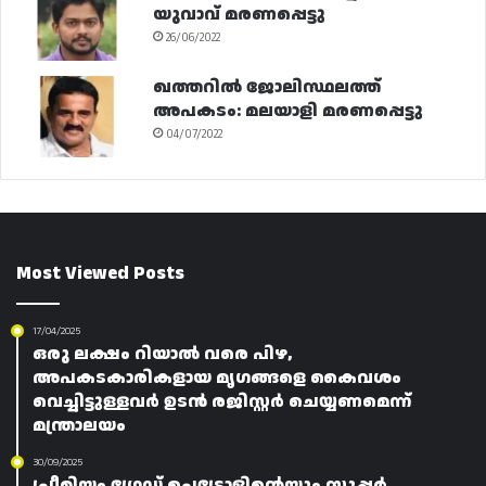
യുവാവ് മരണപ്പെട്ടു
26/06/2022
ഖത്തറിൽ ജോലിസ്ഥലത്ത്
അപകടം: മലയാളി മരണപ്പെട്ടു
04/07/2022
Most Viewed Posts
17/04/2025
ഒരു ലക്ഷം റിയാൽ വരെ പിഴ,
അപകടകാരികളായ മൃഗങ്ങളെ കൈവശം
വെച്ചിട്ടുള്ളവർ ഉടൻ രജിസ്റ്റർ ചെയ്യണമെന്ന്
മന്ത്രാലയം
30/09/2025
പ്രീമിയം ഗ്രേഡ് പെട്രോളിന്റെയും സൂപ്പർ