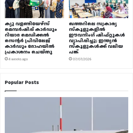
ക്യു വളണ്ടിയേഴ്‌സ്
ഖത്തറിലെ സ്വകാര്യ
മെമ്പർഷിപ്പ് കാർഡും
സ്കൂളുകളിൽ
റിയാദ മെഡിക്കൽ
ഈവനിംഗ് ഷിഫ്റ്റുകൾ
സെന്റർ പ്രിവിലേജ്
വ്യാപിപ്പിച്ചു; ഇന്ത്യൻ
കാർഡും ദോഹയിൽ
സ്കൂളുകൾക്ക് വലിയ
പ്രകാശനം ചെയ്തു
പങ്ക്
4 weeks ago
07/07/2026
Popular Posts