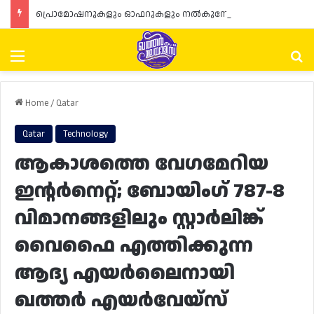
പ്രൊമോഷനുകളും ഓഫറുകളും നൽകുമ്പോൾ ഉപഭോക്താക്കളുടെ അവകാശങ്ങൾ ഉറപ്പാക്കണമെന്ന് ഖത്തർ വാണിജ്യ വ്യവസായ മന്ത്രാലയത്തിന്റെ (MoCI) നിർദ്ദേശം
Menu
Se
Home
/
Qatar
Qatar
Technology
ആകാശത്തെ വേഗമേറിയ
ഇന്റർനെറ്റ്; ബോയിംഗ് 787-8
വിമാനങ്ങളിലും സ്റ്റാർലിങ്ക്
വൈഫൈ എത്തിക്കുന്ന
ആദ്യ എയർലൈനായി
ഖത്തർ എയർവേയ്‌സ്