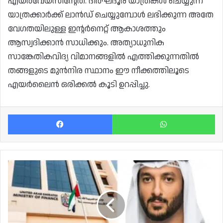
എയർവേയ്‌സിന്റേത്. ദീർഘദൂര യാത്രകൾ ചെയ്യുന്ന
യാത്രക്കാർക്ക് ലാൻഡ് ചെയ്യുമ്പോൾ ലഭിക്കുന്ന അതേ
വേഗതയിലുള്ള ഇന്റർനെറ്റ് ആകാശത്തും
ആസ്വദിക്കാൻ സാധിക്കും. അത്യാധുനിക
സാങ്കേതികവിദ്യ വിമാനങ്ങളിൽ എത്തിക്കുന്നതിൽ
തങ്ങളുടെ മുൻനിര സ്ഥാനം ഈ നീക്കത്തിലൂടെ
എയർലൈൻ ഒരിക്കൽ കൂടി ഉറപ്പിച്ചു.
Facebook
Wh
യുഎഇയിൽ
കമ്പനികൾക്ക്
'ദേശീയ
പദവി';
പുതിയ
നിയമം