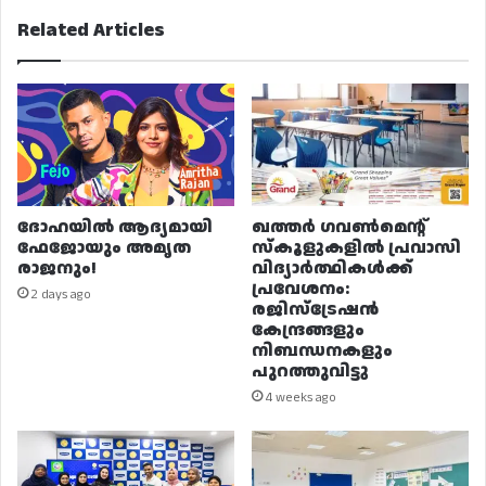
Related Articles
ദോഹയിൽ ആദ്യമായി
ഖത്തർ ഗവൺമെന്റ്
ഫേജോയും അമൃത
സ്കൂളുകളിൽ പ്രവാസി
രാജനും!
വിദ്യാർത്ഥികൾക്ക്
പ്രവേശനം:
2 days ago
രജിസ്ട്രേഷൻ
കേന്ദ്രങ്ങളും
നിബന്ധനകളും
പുറത്തുവിട്ടു
4 weeks ago