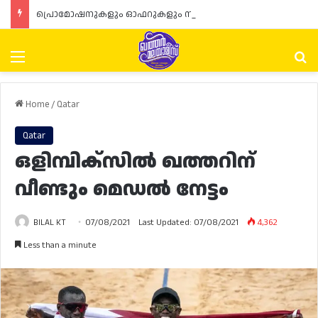
പ്രൊമോഷനുകളും ഓഫറുകളും നൽകുമ്പോൾ ഉപഭോക്താക്കളുടെ അവകാശങ്ങൾ ഉറപ്പാക്കണമെന്ന് ഖത്തർ വാണിജ്യ വ്യവസായ മന്ത്രാലയത്തിന്റെ (MoCI) നിർദ്ദേശം
Menu
Se
Home
/
Qatar
Qatar
ഒളിമ്പിക്സിൽ ഖത്തറിന്
വീണ്ടും മെഡൽ നേട്ടം
BILAL KT
07/08/2021
Last Updated: 07/08/2021
4,362
Less than a minute