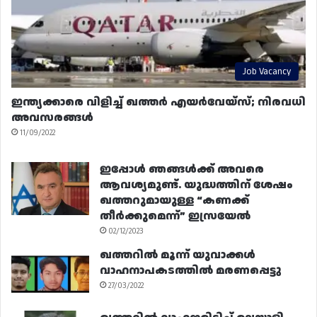
Job Vacancy
ഇന്ത്യക്കാരെ വിളിച്ച് ഖത്തർ എയർവേയ്‌സ്; നിരവധി
അവസരങ്ങൾ
11/09/2022
ഇപ്പോൾ ഞങ്ങൾക്ക് അവരെ
ആവശ്യമുണ്ട്. യുദ്ധത്തിന് ശേഷം
ഖത്തറുമായുള്ള “കണക്ക്
തീർക്കുമെന്ന്” ഇസ്രയേൽ
02/12/2023
ഖത്തറിൽ മൂന്ന് യുവാക്കൾ
വാഹനാപകടത്തിൽ മരണപ്പെട്ടു
27/03/2022