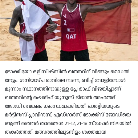
ടോക്കിയോ ഒളിമ്പിക്സിൽ ഖത്തറിന് വീണ്ടും മെഡൽ
നേട്ടം. ശനിയാഴ്ച രാവിലെ നടന്ന, ബീച്ച് വോളിബോൾ
മൂന്നാം സ്ഥാനത്തിനായുള്ള പ്ലേ ഓഫ് വിജയിച്ചാണ്
ഖത്തറിന്റെ ഷെരീഫ് യൂനുസ്-ടിജാൻ അഹമ്മദ്
ജോഡി വെങ്കലം കരസ്ഥമാക്കിയത്. ലാത്വിയയുടെ
മർട്ടിൻസ് പ്ലാവിൻസ്, എഡ്ഗാർസ് ടോക്ക്‌സ് ജോഡിയെ
ആണ് ഖത്തർ താരങ്ങൾ 21-12, 21-18 സ്‌കോർ നിലയിൽ
തകർത്തത്. മത്സരത്തിലുടനീളം ശക്തമായ