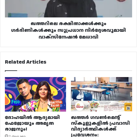
മേധാവി
ഖത്തറിലെ രക്ഷിതാക്കൾക്കും
ഗർഭിണികൾക്കും സുപ്രധാന നിർദ്ദേശവുമായി
വാക്സിനേഷൻ മേധാവി
Related Articles
ദോഹയിൽ ആദ്യമായി
ഖത്തർ ഗവൺമെന്റ്
ഫേജോയും അമൃത
സ്കൂളുകളിൽ പ്രവാസി
രാജനും!
വിദ്യാർത്ഥികൾക്ക്
പ്രവേശനം:
2 days ago