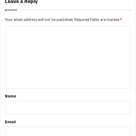
Leave a Reply
Your email address will not be published.
Required fields are marked
*
C
o
m
m
e
n
t
*
Name
Email