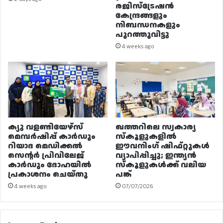
രജിസ്ട്രേഷൻ
കേന്ദ്രങ്ങളും
നിബന്ധനകളും
പുറത്തുവിട്ടു
4 weeks ago
ക്യു വളണ്ടിയേഴ്‌സ്
ഖത്തറിലെ സ്വകാര്യ
മെമ്പർഷിപ്പ് കാർഡും
സ്കൂളുകളിൽ
റിയാദ മെഡിക്കൽ
ഈവനിംഗ് ഷിഫ്റ്റുകൾ
സെന്റർ പ്രിവിലേജ്
വ്യാപിപ്പിച്ചു; ഇന്ത്യൻ
കാർഡും ദോഹയിൽ
സ്കൂളുകൾക്ക് വലിയ
പ്രകാശനം ചെയ്തു
പങ്ക്
4 weeks ago
07/07/2026