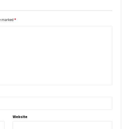
re marked
*
Website