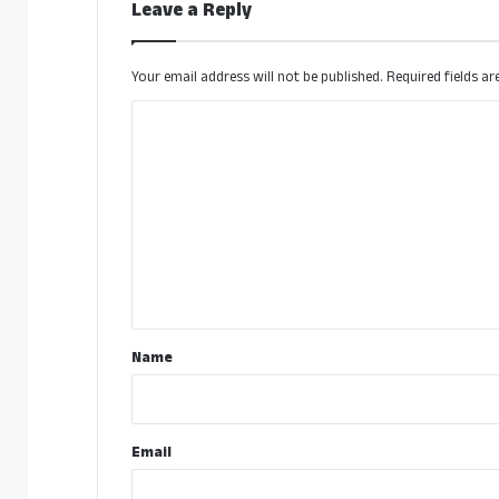
Leave a Reply
Your email address will not be published.
Required fields a
C
o
m
m
e
n
t
*
Name
Email