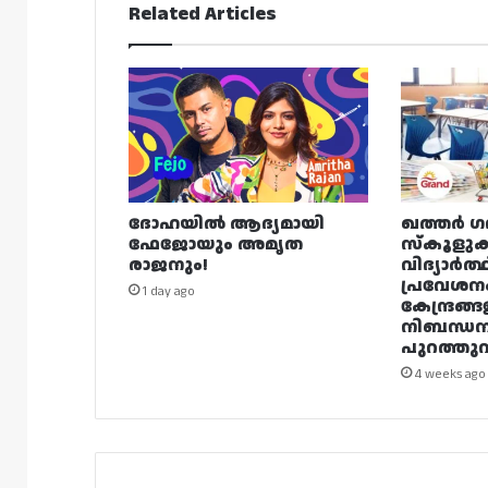
Related Articles
ദോഹയിൽ ആദ്യമായി
ഖത്തർ ഗ
ഫേജോയും അമൃത
സ്കൂളുക
രാജനും!
വിദ്യാർത്
പ്രവേശന
1 day ago
കേന്ദ്രങ്ങ
നിബന്ധ
പുറത്തുവി
4 weeks ago