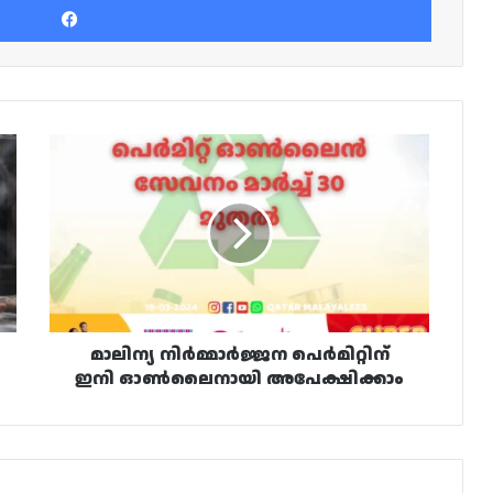
മാലിന്യ
നിർമ്മാർജ്ജന
പെർമിറ്റിന്
ഇനി
ഓൺലൈനായി
അപേക്ഷിക്കാം
മാലിന്യ നിർമ്മാർജ്ജന പെർമിറ്റിന്
ഇനി ഓൺലൈനായി അപേക്ഷിക്കാം