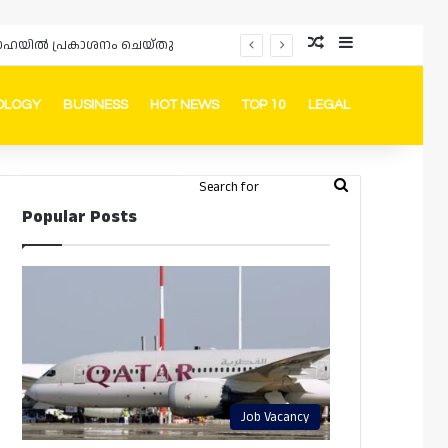
Random Article
Sidebar
പ്രൊമോഷനുകളും ഓഫറുകളും നൽകുമ്പോൾ ഉപഭോക്താക്കളുടെ അവകാശങ്ങൾ ഉറപ്പാക്കണമെന്ന് ഖത്തർ വാണിജ്യ വ്യവസായ മന്ത്രാലയത്തിന്റെ (MoCI) നിർദ്ദേശം
OLOGY
BUSINESS
HOT NEWS
TOP 10
LEGAL
ook
stagram
Telegram
Whatsapp
Random Article
Switch skin
Search
Login
Popular Posts
for
Job Vacancy