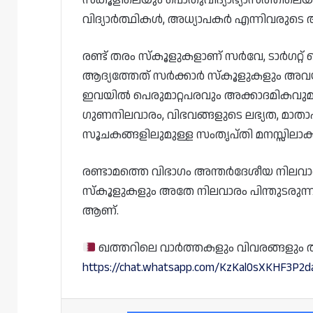
സ്‌കൂളിലെയും പൊതുവിദ്യാഭ്യാസത്തിലെയു
വിദ്യാർത്ഥികൾ, അധ്യാപകർ എന്നിവരുടെ 
രണ്ട് തരം സ്കൂളുകളാണ് സർവേ, ടാർഗറ്റ്
ആദ്യത്തേത് സർക്കാർ സ്കൂളുകളും അവയ
ഇവയിൽ പെരുമാറ്റപരവും അക്കാദമികവുമായ 
ഗുണനിലവാരം, വിഭവങ്ങളുടെ ലഭ്യത, മാതാപി
സൂചകങ്ങളിലുമുള്ള സംതൃപ്തി മനസ്സിലാക്കാ
രണ്ടാമത്തെ വിഭാഗം അന്തർദേശീയ നിലവാര
സ്കൂളുകളും അതേ നിലവാരം പിന്തുടരുന്ന
ആണ്.
ഖത്തറിലെ വാർത്തകളും വിവരങ്ങളും തത്സമ
https://chat.whatsapp.com/KzKal0sXKHF3P2