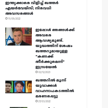
ഇന്ത്യക്കാരെ വിളിച്ച് ഖത്തർ
എയർവേയ്‌സ്; നിരവധി
അവസരങ്ങൾ
11/09/2022
ഇപ്പോൾ ഞങ്ങൾക്ക്
അവരെ
ആവശ്യമുണ്ട്.
യുദ്ധത്തിന് ശേഷം
ഖത്തറുമായുള്ള
“കണക്ക്
തീർക്കുമെന്ന്”
ഇസ്രയേൽ
02/12/2023
ഖത്തറിൽ മൂന്ന്
യുവാക്കൾ
വാഹനാപകടത്തിൽ
മരണപ്പെട്ടു
27/03/2022