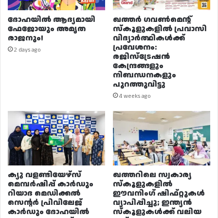
ദോഹയിൽ ആദ്യമായി
ഖത്തർ ഗവൺമെന്റ്
ഫേജോയും അമൃത
സ്കൂളുകളിൽ പ്രവാസി
രാജനും!
വിദ്യാർത്ഥികൾക്ക്
പ്രവേശനം:
2 days ago
രജിസ്ട്രേഷൻ
കേന്ദ്രങ്ങളും
നിബന്ധനകളും
പുറത്തുവിട്ടു
4 weeks ago
ക്യു വളണ്ടിയേഴ്‌സ്
ഖത്തറിലെ സ്വകാര്യ
മെമ്പർഷിപ്പ് കാർഡും
സ്കൂളുകളിൽ
റിയാദ മെഡിക്കൽ
ഈവനിംഗ് ഷിഫ്റ്റുകൾ
സെന്റർ പ്രിവിലേജ്
വ്യാപിപ്പിച്ചു; ഇന്ത്യൻ
കാർഡും ദോഹയിൽ
സ്കൂളുകൾക്ക് വലിയ