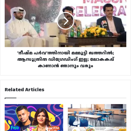
പർവ'ത്തിനായി
മമ്മൂട്ടി
ഖത്തറിൽ;
ആസൂത്രിത
ഡിഗ്രേഡിംഗ്
ഇല്ല;
ലോകകപ്പ്
കാണാൻ
ഞാനും
'ഭീഷ്മ പർവ'ത്തിനായി മമ്മൂട്ടി ഖത്തറിൽ;
വരും
ആസൂത്രിത ഡിഗ്രേഡിംഗ് ഇല്ല; ലോകകപ്പ്
കാണാൻ ഞാനും വരും
Related Articles