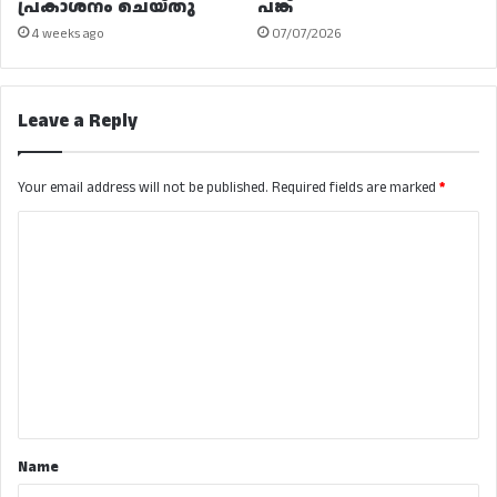
പ്രകാശനം ചെയ്തു
പങ്ക്
4 weeks ago
07/07/2026
Leave a Reply
Your email address will not be published.
Required fields are marked
*
C
o
m
m
e
n
t
*
Name