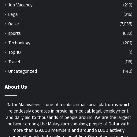
Job Vacancy
(210)
Legal
(216)
Qatar
(7,035)
sports
(632)
Technology
(201)
Top 10
(1)
Travel
(116)
Uncategorized
(140)
About Us
Qatar Malayalees is one of a substantial social platforms which
relentlessly operates in providing medical, legal, employment
and daily aid to thousands of people around. We are the largest
network among the Malayalam speaking people of Qatar with
more than 129,000 members and around 91,000 actively
engaged people both online and offline. Our notion is to help