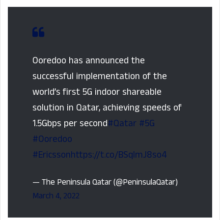
Ooredoo has announced the
successful implementation of the
world’s first 5G indoor shareable
solution in Qatar, achieving speeds of
1.5Gbps per second
#Qatar
#5G
#Ooredoo
#Ericsson
https://t.co/BSqlmJ8so4
— The Peninsula Qatar (@PeninsulaQatar)
March 4, 2022