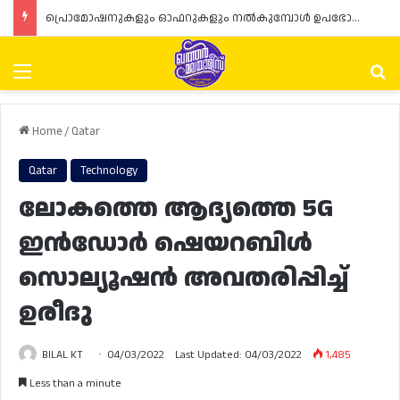
പ്രൊമോഷനുകളും ഓഫറുകളും നൽകുമ്പോൾ ഉപഭോക്താക്കളുടെ അവകാശങ്ങൾ ഉറപ്പാക്കണമെന്ന് ഖത്തർ വാണിജ്യ വ്യവസായ മന്ത്രാലയത്തിന്റെ (MoCI) നിർദ്ദേശം
Menu
Se
Home
/
Qatar
Qatar
Technology
ലോകത്തെ ആദ്യത്തെ 5G
ഇൻഡോർ ഷെയറബിൾ
സൊല്യൂഷൻ അവതരിപ്പിച്ച്
ഉരീദു
BILAL KT
04/03/2022
Last Updated: 04/03/2022
1,485
Less than a minute