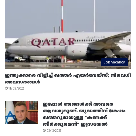
Job Vacancy
ഇന്ത്യക്കാരെ വിളിച്ച് ഖത്തർ എയർവേയ്‌സ്; നിരവധി
അവസരങ്ങൾ
11/09/2022
ഇപ്പോൾ ഞങ്ങൾക്ക് അവരെ
ആവശ്യമുണ്ട്. യുദ്ധത്തിന് ശേഷം
ഖത്തറുമായുള്ള “കണക്ക്
തീർക്കുമെന്ന്” ഇസ്രയേൽ
02/12/2023