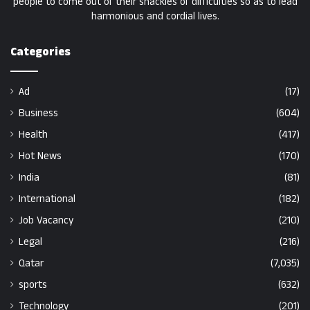
people to come out of their shackles of difficulties so as to lead
harmonious and cordial lives.
Categories
Ad
(17)
Business
(604)
Health
(417)
Hot News
(170)
India
(81)
International
(182)
Job Vacancy
(210)
Legal
(216)
Qatar
(7,035)
sports
(632)
Technology
(201)