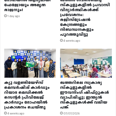
ദോഹയിൽ ആദ്യമായി
ഖത്തർ ഗവൺമെന്റ്
ഫേജോയും അമൃത
സ്കൂളുകളിൽ പ്രവാസി
രാജനും!
വിദ്യാർത്ഥികൾക്ക്
പ്രവേശനം:
1 day ago
രജിസ്ട്രേഷൻ
കേന്ദ്രങ്ങളും
നിബന്ധനകളും
പുറത്തുവിട്ടു
4 weeks ago
ക്യു വളണ്ടിയേഴ്‌സ്
ഖത്തറിലെ സ്വകാര്യ
മെമ്പർഷിപ്പ് കാർഡും
സ്കൂളുകളിൽ
റിയാദ മെഡിക്കൽ
ഈവനിംഗ് ഷിഫ്റ്റുകൾ
സെന്റർ പ്രിവിലേജ്
വ്യാപിപ്പിച്ചു; ഇന്ത്യൻ
കാർഡും ദോഹയിൽ
സ്കൂളുകൾക്ക് വലിയ
പ്രകാശനം ചെയ്തു
പങ്ക്
4 weeks ago
07/07/2026