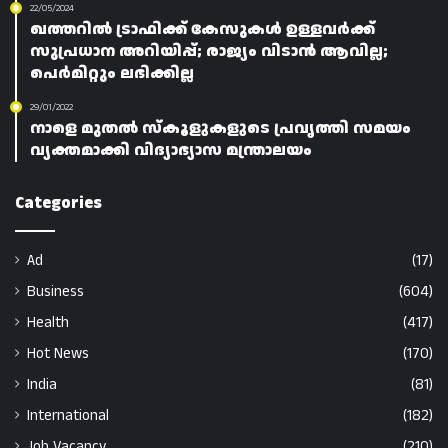
22/05/2024
ഖത്തറിൽ ട്രാഫിക്ക് കേസുകൾ ഉള്ളവർക്ക്
സുപ്രധാന അറിയിപ്പ്; രാജ്യം വിടാൻ ആവില്ല;
പെർമിറ്റും ലഭിക്കില്ല
29/01/2022
നാളെ മുതൽ സ്‌കൂളുകളുടെ പ്രവൃത്തി സമയം
വ്യക്തമാക്കി വിദ്യാഭ്യാസ മന്ത്രാലയം
Categories
Ad
(17)
Business
(604)
Health
(417)
Hot News
(170)
India
(81)
International
(182)
Job Vacancy
(210)