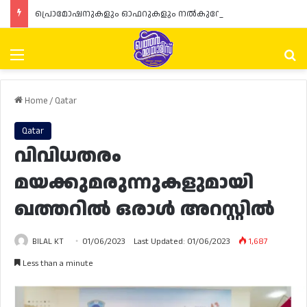
പ്രൊമോഷനുകളും ഓഫറുകളും നൽകുമ്പോൾ ഉപഭോക്താക്കളുടെ അവകാശങ്ങൾ ഉറപ്പാക്കണമെന്ന് ഖത്തർ വാണിജ്യ വ്യവസായ മന്ത്രാലയത്തിന്റെ (MoCI) നിർദ്ദേശം
Menu
Se
Home
/
Qatar
Qatar
വിവിധതരം
മയക്കുമരുന്നുകളുമായി
ഖത്തറിൽ ഒരാൾ അറസ്റ്റിൽ
BILAL KT
01/06/2023
Last Updated: 01/06/2023
1,687
Less than a minute