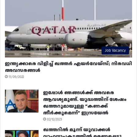
Job Vacancy
ഇന്ത്യക്കാരെ വിളിച്ച് ഖത്തർ എയർവേയ്‌സ്; നിരവധി
അവസരങ്ങൾ
11/09/2022
ഇപ്പോൾ ഞങ്ങൾക്ക് അവരെ
ആവശ്യമുണ്ട്. യുദ്ധത്തിന് ശേഷം
ഖത്തറുമായുള്ള “കണക്ക്
തീർക്കുമെന്ന്” ഇസ്രയേൽ
02/12/2023
ഖത്തറിൽ മൂന്ന് യുവാക്കൾ
വാഹനാപകടത്തിൽ മരണപ്പെട്ടു