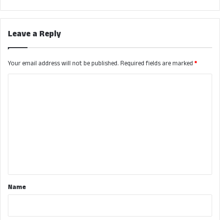
Leave a Reply
Your email address will not be published.
Required fields are marked
*
C
o
m
m
e
n
t
*
Name