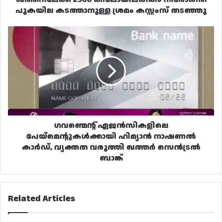
പുകയില കടത്താനുള്ള ശ്രമം കസ്റ്റംസ് തടഞ്ഞു
ഗവണ്മെന്റ്
ഏജൻസികളിലെ
പേയ്‌മെൻ്റുകൾക്കായി
ഹിമ്യാൻ
നാഷണൽ
കാർഡ്,
വ്യക്തത
വരുത്തി
ഖത്തർ
സെൻട്രൽ
ഗവണ്മെന്റ് ഏജൻസികളിലെ
ബാങ്ക്
പേയ്‌മെൻ്റുകൾക്കായി ഹിമ്യാൻ നാഷണൽ
കാർഡ്, വ്യക്തത വരുത്തി ഖത്തർ സെൻട്രൽ
ബാങ്ക്
Related Articles