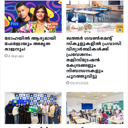
ദോഹയിൽ ആദ്യമായി
ഖത്തർ ഗവൺമെന്റ്
ഫേജോയും അമൃത
സ്കൂളുകളിൽ പ്രവാസി
രാജനും!
വിദ്യാർത്ഥികൾക്ക്
പ്രവേശനം:
4 days ago
രജിസ്ട്രേഷൻ
കേന്ദ്രങ്ങളും
നിബന്ധനകളും
പുറത്തുവിട്ടു
09/07/2026