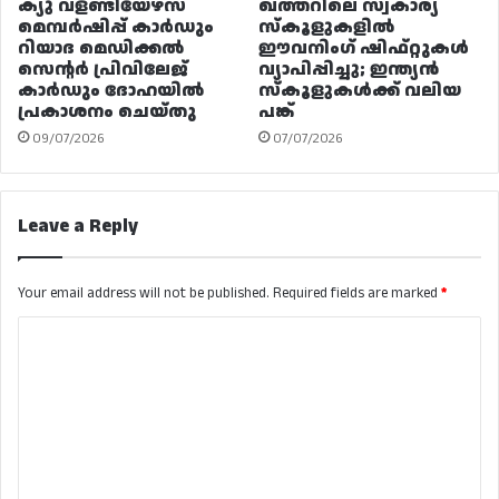
ക്യു വളണ്ടിയേഴ്‌സ്
ഖത്തറിലെ സ്വകാര്യ
മെമ്പർഷിപ്പ് കാർഡും
സ്കൂളുകളിൽ
റിയാദ മെഡിക്കൽ
ഈവനിംഗ് ഷിഫ്റ്റുകൾ
സെന്റർ പ്രിവിലേജ്
വ്യാപിപ്പിച്ചു; ഇന്ത്യൻ
കാർഡും ദോഹയിൽ
സ്കൂളുകൾക്ക് വലിയ
പ്രകാശനം ചെയ്തു
പങ്ക്
09/07/2026
07/07/2026
Leave a Reply
Your email address will not be published.
Required fields are marked
*
C
o
m
m
e