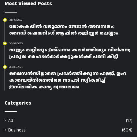
Most Viewed Posts
31/10/2022
ലോകകപ്പിൽ വരുമാനം നേടാൻ അവസരം;
റൈഡ് ഷെയറിംഗ് ആപ്പിൽ രജിസ്റ്റർ ചെയ്യാം
10/02/2023
രാജ്യം മാറ്റിയും ഉത്പന്നം കലർത്തിയും വിൽപ്പന;
പ്രമുഖ ഹൈപ്പർമാർക്കറ്റുകൾക്ക് പണി കിട്ടി
26/05/2025
ലൈസൻസില്ലാതെ പ്രവർത്തിക്കുന്ന ഹജ്ജ്, ഉംറ
കാമ്പെയ്‌നിനെതിരെ നടപടി സ്വീകരിച്ച്
ഇസ്‌ലാമിക കാര്യ മന്ത്രാലയം
Categories
Ad
(17)
Business
(604)