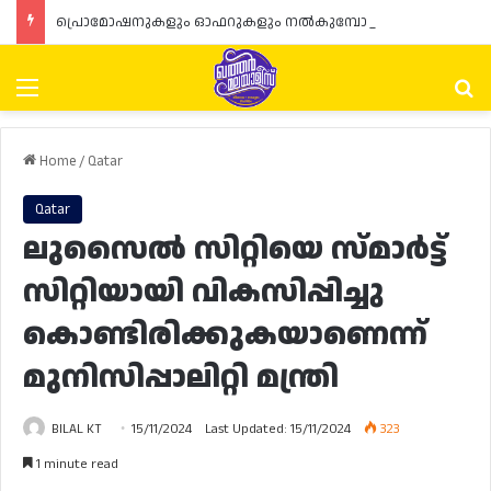
പ്രൊമോഷനുകളും ഓഫറുകളും നൽകുമ്പോൾ ഉപഭോക്താക്കളുടെ അവകാശങ്ങൾ ഉറപ്പാക്കണമെന്ന് ഖത്തർ വാണിജ്യ വ്യവസായ മന്ത്രാലയത്തിന്റെ (MoCI) നിർദ്ദേശം
Menu
Se
Home
/
Qatar
Qatar
ലുസൈൽ സിറ്റിയെ സ്‍മാർട്ട്
സിറ്റിയായി വികസിപ്പിച്ചു
കൊണ്ടിരിക്കുകയാണെന്ന്
മുനിസിപ്പാലിറ്റി മന്ത്രി
BILAL KT
15/11/2024
Last Updated: 15/11/2024
323
1 minute read