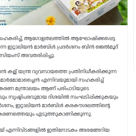
ഹകരിച്ച്, ആഗോളതലത്തിൽ ആഘോഷിക്കപ്പെട്ട
 എന്ന ഇറ്റാലിയൻ മാർബിൾ പ്രദർശനം ബിൻ ജെൽമൂദ്
യംസ് അവതരിപ്പിച്ചു.
ൻ കല്ല് യന്ത്ര വ്യവസായത്തെ പ്രതിനിധീകരിക്കുന്ന
ർമോമാച്ചൈൻ എന്നിവയുമായി സഹകരിച്ച്
സഹകരണ മന്ത്രാലയം ആണ് പരിപാടിയുടെ
രവും സൃഷ്ടിപരവുമായ ദിശയിൽ സംഘടിപ്പിക്കുകയും
്രദർശനം, ഇറ്റാലിയൻ മാർബിൾ കരകൗശലത്തിന്റെ
കരണത്തെയും എടുത്തുകാണിക്കുന്നു.
ുബായ് എന്നിവിടങ്ങളിൽ ഇതിനോടകം അരങ്ങേറിയ