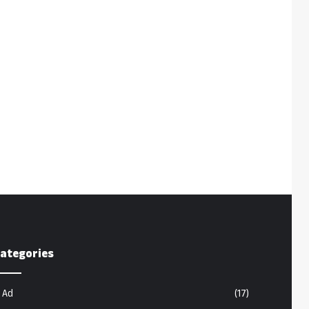
ategories
Ad
(17)