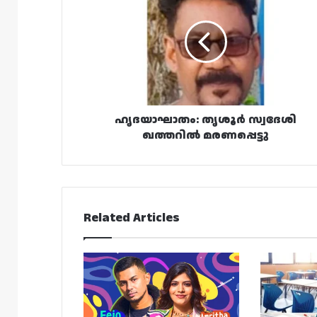
സ്വദേശി
ഖത്തറിൽ
മരണപ്പെട്ടു
ഹൃദയാഘാതം: തൃശൂർ സ്വദേശി
ഖത്തറിൽ മരണപ്പെട്ടു
Related Articles