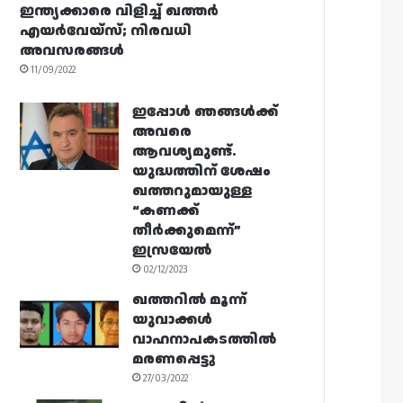
ഇന്ത്യക്കാരെ വിളിച്ച് ഖത്തർ
എയർവേയ്‌സ്; നിരവധി
അവസരങ്ങൾ
11/09/2022
ഇപ്പോൾ ഞങ്ങൾക്ക്
അവരെ
ആവശ്യമുണ്ട്.
യുദ്ധത്തിന് ശേഷം
ഖത്തറുമായുള്ള
“കണക്ക്
തീർക്കുമെന്ന്”
ഇസ്രയേൽ
02/12/2023
ഖത്തറിൽ മൂന്ന്
യുവാക്കൾ
വാഹനാപകടത്തിൽ
മരണപ്പെട്ടു
27/03/2022