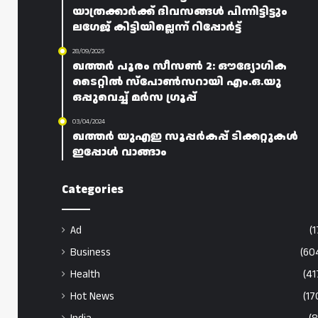
യാത്രക്കാർക്ക് ദിവസങ്ങൾ പിന്നിട്ടിട്ടും
ലഗേജ് കിട്ടിയില്ലെന്ന് റിപ്പോർട്ട്
28/09/2025
ഖത്തർ പൂരം സീസൺ 2: ഔദ്യോഗിക
ടൈറ്റിൽ സ്പോൺസറായി എം.ഒ.യു
ഒപ്പുവെച്ച് മർസ ഗ്രൂപ്പ്
03/04/2024
ഖത്തർ യുഎഇ സൂപ്പർകപ്പ് ടിക്കറ്റുകൾ
ഇപ്പോൾ വാങ്ങാം
Categories
Ad
(1
Business
(60
Health
(41
Hot News
(17