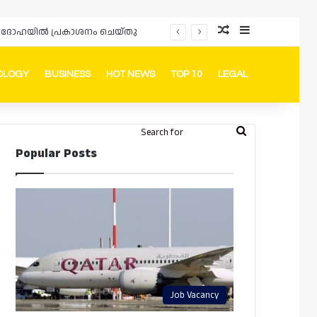
Random Article
Sidebar
ർഡും ദോഹയിൽ പ്രകാശനം ചെയ്തു
OLOGY
BUSINESS
HOT NEWS
TOP 10
LEGAL
ook
stagram
Telegram
Whatsapp
Random Article
Switch skin
Search
Login
Popular Posts
for
Job Vacancy