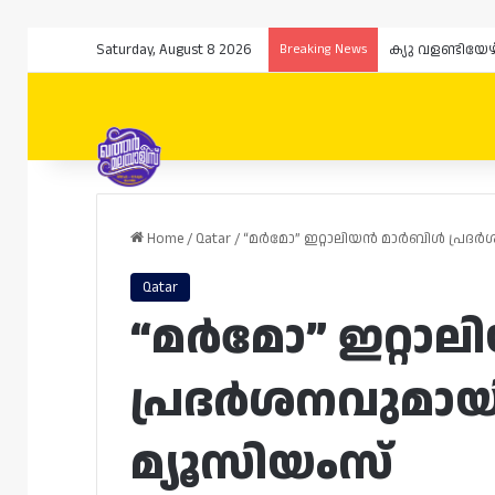
Saturday, August 8 2026
Breaking News
ക്യു വളണ്ടിയേ
Home
/
Qatar
/
“മർമോ” ഇറ്റാലിയൻ മാർബിൾ പ്രദർ
Qatar
“മർമോ” ഇറ്റാ
പ്രദർശനവുമായ
മ്യൂസിയംസ്