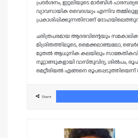
പ്രദർശനം, ഇറ്റലിയുടെ മാർബിൾ പാരമ്പര്യ
വ്യാവസായിക വൈദഗ്ദ്ധ്യം എന്നിവ തമ്മില
പ്രകാശിപ്പിക്കുന്നതിനാണ് ദോഹയിലെത്തുന
ചരിത്രപരമായ ആദരവിന്റെയും സമകാലിക ചാ
മിശ്രിതത്തിലൂടെ, മൈക്കലാഞ്ചലോ, ബെർ
മുതൽ ആധുനിക കലയിലും സാങ്കേതികവിദ
നൂറ്റാണ്ടുകളായി വാസ്തുവിദ്യ, ശിൽപം
മെറ്റീരിയൽ എങ്ങനെ രൂപപ്പെടുത്തിയെന്ന് 
Share
ഹൃദയാഘാതം:
തൃശൂർ