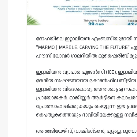
ദോഹയിലെ ഇറ്റാലിയൻ എംബസിയുമായി സ
“MARMO | MARBLE. CARVING THE FUTURE”
ഹൗസ് ലോവർ ഗാലറിയിൽ മുഷൈരിബ് മ്യൂസി
ഇറ്റാലിയൻ വ്യാപാര ഏജൻസി (ICE), ഇറ്റാലിയ
ദേശീയ സംഘടനയായ കോൺഫിഡസ്ട്രിയ മാ
ഇറ്റാലിയൻ വിദേശകാര്യ, അന്താരാഷ്ട്ര 
പ്രായോജകർ. മാജിസ്റ്റർ ആർട്ടിനെ കലാപ
പ്രോത്സാഹിപ്പിക്കുകയും ചെയ്യുന്ന ഈ പ
പൈതൃകത്തെയും ഭാവിയിലേക്കുള്ള നവീ
അൽജിയേഴ്‌സ്, വാഷിംഗ്ടൺ, പ്യൂബ്ല, ദ