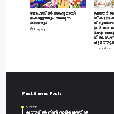
ദോഹയിൽ ആദ്യമായി
ഖത്തർ ഗ
ഫേജോയും അമൃത
സ്കൂളുക
രാജനും!
വിദ്യാർത്
പ്രവേശന
3 days ago
കേന്ദ്രങ്ങ
നിബന്ധ
പുറത്തുവി
4 weeks ago
Most Viewed Posts
04/07/2021
ഖത്തറിൽ നിന്ന് നാട്ടിലെത്തിയ