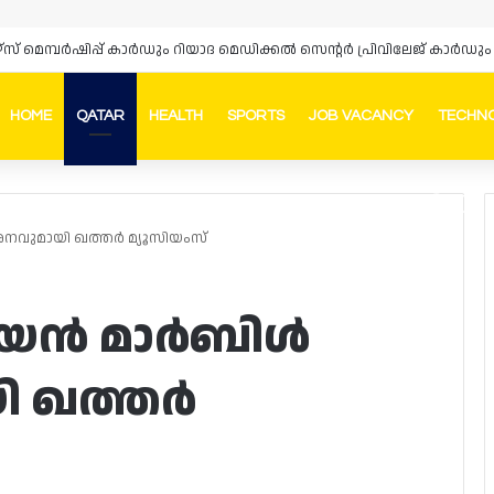
ഴ്‌സ് മെമ്പർഷിപ്പ് കാർഡും റിയാദ മെഡിക്കൽ സെന്റർ പ്രിവിലേജ് കാ
HOME
QATAR
HEALTH
SPORTS
JOB VACANCY
TECHN
Faceb
In
ശനവുമായി ഖത്തർ മ്യൂസിയംസ്
ലിയൻ മാർബിൾ
ി ഖത്തർ