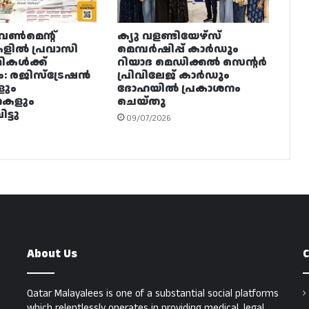
വൺമെന്റ്
ക്യു വളണ്ടിയേഴ്‌സ്
ളിൽ പ്രവാസി
മെമ്പർഷിപ്പ് കാർഡും
ഥികൾക്ക്
റിയാദ മെഡിക്കൽ സെന്റർ
ം: രജിസ്ട്രേഷൻ
പ്രിവിലേജ് കാർഡും
ളും
ദോഹയിൽ പ്രകാശനം
നകളും
ചെയ്തു
ട്ടു
09/07/2026
About Us
C
Qatar Malayalees is one of a substantial social platforms
which relentlessly operates in providing medical, legal,