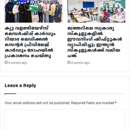
ക്യു വളണ്ടിയേഴ്‌സ്
ഖത്തറിലെ സ്വകാര്യ
മെമ്പർഷിപ്പ് കാർഡും
സ്കൂളുകളിൽ
റിയാദ മെഡിക്കൽ
ഈവനിംഗ് ഷിഫ്റ്റുകൾ
സെന്റർ പ്രിവിലേജ്
വ്യാപിപ്പിച്ചു; ഇന്ത്യൻ
കാർഡും ദോഹയിൽ
സ്കൂളുകൾക്ക് വലിയ
പ്രകാശനം ചെയ്തു
പങ്ക്
4 weeks ago
4 weeks ago
Leave a Reply
Your email address will not be published.
Required fields are marked
*
C
o