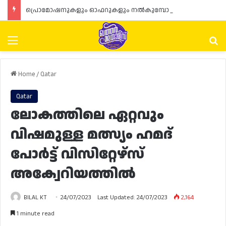
പ്രൊമോഷനുകളും ഓഫറുകളും നൽകുമ്പോൾ ഉപഭോക്താക്കളുടെ അവകാശങ്ങൾ ഉറപ്പാക്കണമെന്ന് ഖത്തർ വാണിജ്യ വ്യവസായ മന്ത്രാലയത്തിന്റെ (MoCI) നിർദ്ദേശം
Menu
Se
Home
/
Qatar
Qatar
ലോകത്തിലെ ഏറ്റവും
വിഷമുള്ള മത്സ്യം ഹമദ്
പോർട്ട് വിസിറ്റേഴ്‌സ്
അക്വേറിയത്തിൽ
BILAL KT
24/07/2023
Last Updated: 24/07/2023
2,164
1 minute read