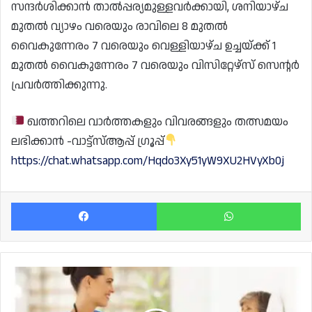
സന്ദർശിക്കാൻ താൽപ്പര്യമുള്ളവർക്കായി, ശനിയാഴ്ച
മുതൽ വ്യാഴം വരെയും രാവിലെ 8 മുതൽ
വൈകുന്നേരം 7 വരെയും വെള്ളിയാഴ്ച ഉച്ചയ്ക്ക് 1
മുതൽ വൈകുന്നേരം 7 വരെയും വിസിറ്റേഴ്‌സ് സെന്റർ
പ്രവർത്തിക്കുന്നു.
ഖത്തറിലെ വാർത്തകളും വിവരങ്ങളും തത്സമയം
ലഭിക്കാൻ -വാട്ട്സ്ആപ്പ് ഗ്രൂപ്പ്
https://chat.whatsapp.com/Hqdo3Xy51yW9XU2HVyXb0j
Facebook
Wh
ഹോം
നഴ്‌സിംഗ്
ജോലികൾക്ക്