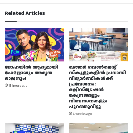
Related Articles
ദോഹയിൽ ആദ്യമായി
ഖത്തർ ഗവൺമെന്റ്
ഫേജോയും അമൃത
സ്കൂളുകളിൽ പ്രവാസി
രാജനും!
വിദ്യാർത്ഥികൾക്ക്
പ്രവേശനം:
11 hours ago
രജിസ്ട്രേഷൻ
കേന്ദ്രങ്ങളും
നിബന്ധനകളും
പുറത്തുവിട്ടു
4 weeks ago