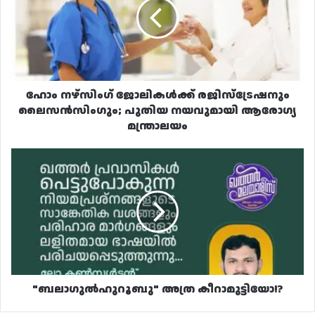
രജിസ്‌ട്രേഷനും
ലൈസൻസിംഗും;
പുതിയ
നയവുമായി
ആരോഗ്യ
മന്ത്രാലയം
ഹോം നഴ്‌സിംഗ് ജോലികൾക്ക് രജിസ്‌ട്രേഷനും
ലൈസൻസിംഗും; പുതിയ നയവുമായി ആരോഗ്യ
മന്ത്രാലയം
"ബലാഗുല്‍ഹുറൂബു"
അത്ര
കീറാമുട്ടിയോ!?
"ബലാഗുല്‍ഹുറൂബു" അത്ര കീറാമുട്ടിയോ!?