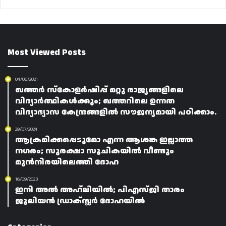
Most Viewed Posts
04/06/2021
ഖത്തർ സ്‌കോളർഷിപ്പ് മറ്റു രാജ്യങ്ങളിലെ
വിദ്യാർത്ഥികൾക്കും; ഖത്തറിലെ ഉന്നത
വിദ്യാഭ്യാസ കേന്ദ്രങ്ങളിൽ സൗജന്യമായി പഠിക്കാം.
29/07/2024
ആക്രമിക്കപ്പെടുമോ എന്ന ആശങ്ക ഇല്ലാത്ത
നഗരം; സുരക്ഷാ സൂചികയിൽ വീണ്ടും
മുൻനിരയിലെത്തി ദോഹ
16/09/2023
ഇനി അൽ അഹ്‌ലിയിൽ; പിഎസ്ജി താരം
ജൂലിയൻ ഡ്രാക്‌സ്ലർ ദോഹയിൽ