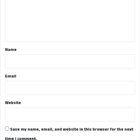
m
m
e
n
t
*
Name
Email
Website
Save my name, email, and website in this browser for the next
time I comment.