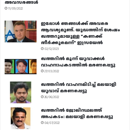
അവസരങ്ങൾ
11/09/2022
ഇപ്പോൾ ഞങ്ങൾക്ക് അവരെ
ആവശ്യമുണ്ട്. യുദ്ധത്തിന് ശേഷം
ഖത്തറുമായുള്ള “കണക്ക്
തീർക്കുമെന്ന്” ഇസ്രയേൽ
02/12/2023
ഖത്തറിൽ മൂന്ന് യുവാക്കൾ
വാഹനാപകടത്തിൽ മരണപ്പെട്ടു
27/03/2022
ഖത്തറിൽ വാഹനമിടിച്ച് മലയാളി
യുവാവ് മരണപ്പെട്ടു
26/06/2022
ഖത്തറിൽ ജോലിസ്ഥലത്ത്
അപകടം: മലയാളി മരണപ്പെട്ടു
04/07/2022