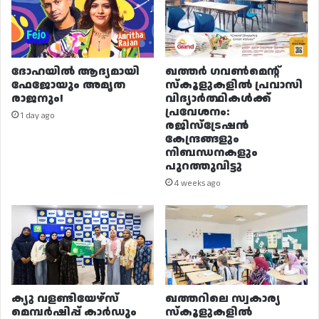
ദോഹയിൽ ആദ്യമായി
ഖത്തർ ഗവൺമെന്റ്
ഫേജോയും അമൃത
സ്കൂളുകളിൽ പ്രവാസി
രാജനും!
വിദ്യാർത്ഥികൾക്ക്
പ്രവേശനം:
1 day ago
രജിസ്ട്രേഷൻ
കേന്ദ്രങ്ങളും
നിബന്ധനകളും
പുറത്തുവിട്ടു
4 weeks ago
ക്യു വളണ്ടിയേഴ്‌സ്
ഖത്തറിലെ സ്വകാര്യ
മെമ്പർഷിപ്പ് കാർഡും
സ്കൂളുകളിൽ