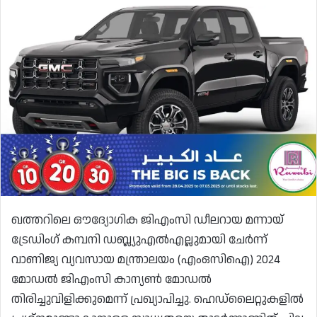
ഖത്തറിലെ ഔദ്യോഗിക ജിഎംസി ഡീലറായ മന്നായ്
ട്രേഡിംഗ് കമ്പനി ഡബ്ല്യുഎൽഎല്ലുമായി ചേർന്ന്
വാണിജ്യ വ്യവസായ മന്ത്രാലയം (എംഒസിഐ) 2024
മോഡൽ ജിഎംസി കാന്യൺ മോഡൽ
തിരിച്ചുവിളിക്കുമെന്ന് പ്രഖ്യാപിച്ചു. ഹെഡ്‌ലൈറ്റുകളിൽ