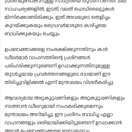
പ്രശ്‌നമുണ്ടാകാനുള്ള സാധ്യതയെ തുടർന്നാണിത്. ചില
സാഹചര്യങ്ങളിൽ, ഇടത്, വലത് ഹെഡ്‌ലൈറ്റുകൾ
മിന്നിക്കൊണ്ടിരിക്കും. ഇത് അവയുടെ തെളിച്ചം
കുറയ്ക്കുകയും ഡ്രൈവർമാരുടെ കാഴ്ച്ചയെ
ബാധിക്കുകയും ചെയ്യും.
ഉപഭോക്താക്കളെ സംരക്ഷിക്കുന്നതിനും കാർ
ഡീലർമാർ വാഹനത്തിന്റെ പ്രശ്‌നങ്ങൾ
പരിഹരിക്കുന്നുണ്ടെന്ന് ഉറപ്പാക്കുന്നതിനുമുള്ള
തുടർച്ചയായ പ്രവർത്തനങ്ങളുടെ ഭാഗമാണ് ഈ
തിരിച്ചുവിളിക്കൽ എന്ന് മന്ത്രാലയം വിശദീകരിച്ചു.
ആവശ്യമായ അറ്റകുറ്റപ്പണികളും അറ്റകുറ്റപ്പണികളും
നടത്താൻ ഡീലറുമായി സഹകരിക്കുമെന്നും
മന്ത്രാലയം അറിയിച്ചു. ഈ പ്രശ്‌നം ബാധിച്ച എല്ലാ
വാഹനങ്ങളും ശരിയായിക്കിയിട്ടുണ്ടെന്ന് ഉറപ്പാക്കാൻ
അവർ ഉപഭോക്താക്കളെ ബന്ധപ്പെടും.