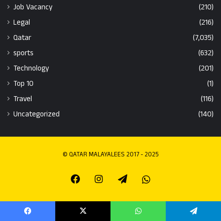
Job Vacancy
(210)
Legal
(216)
Qatar
(7,035)
sports
(632)
Technology
(201)
Top 10
(1)
Travel
(116)
Uncategorized
(140)
© QATAR MALAYALEES 2017 - 2025
Facebook
Instagram
Telegram
Whatsapp
Facebook
X
WhatsApp
Telegram