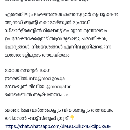
ഏതെങ്കിലും ലംഘനങ്ങൾ കൺസ്യൂമർ പ്രൊട്ടക്ഷൻ
ആൻഡ് ആന്റി കൊമേഴ്‌സ്യൽ ഫ്രോഡ്
ഡിപ്പാർട്ട്മെന്റിൽ റിപ്പോർട്ട് ചെയ്യാൻ മന്ത്രാലയം
ഉപഭോക്താക്കളോട് ആവശ്യപ്പെട്ടു. പരാതികൾ,
ചോദ്യങ്ങൾ, നിർദ്ദേശങ്ങൾ എന്നിവ ഇനിപ്പറയുന്ന
മാർഗങ്ങളിലൂടെ അയയ്ക്കാം:
കോൾ സെന്റർ: 16001
ഇമെയിൽ: info@moci.gov.qa
സോഷ്യൽ മീഡിയ: @mociqatar
മൊബൈൽ ആപ്പ്: MOCIQatar
ഖത്തറിലെ വാർത്തകളും വിവരങ്ങളും തത്സമയം
ലഭിക്കാൻ -വാട്ട്സ്ആപ്പ് ഗ്രൂപ്പ്
https://chat.whatsapp.com/JlM3OXullDx42kdlpGxvJE