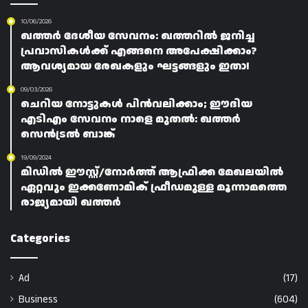
10/06/2026
ഖത്തർ ദേശീയ സേവനം: ഖത്തറിൽ ജനിച്ച
പ്രവാസികൾക്ക് എങ്ങനെ അപേക്ഷിക്കാം?
ആവശ്യമായ രേഖകളും ഘട്ടങ്ങളും ഇതാ!
09/03/2026
ചെറിയ നോട്ടുകൾ പിൻവലിക്കാം; ഈദിയ
എടിഎം സേവനം നാളെ മുതൽ: ഖത്തർ
സെൻട്രൽ ബാങ്ക്
19/09/2024
മിഡിൽ ഈസ്റ്റ്/നോർത്ത് ആഫ്രിക്ക മേഖലയിൽ
ഏറ്റവും ഇക്കണോമിക് ഫ്രീഡമുള്ള മൂന്നാമത്തെ
രാജ്യമായി ഖത്തർ
Categories
Ad
(17)
Business
(604)