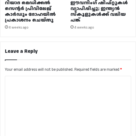
റിയാദ മെഡിക്കൽ
ഈവനിംഗ് ഷിഫ്റ്റുകൾ
സെന്റർ പ്രിവിലേജ്
വ്യാപിപ്പിച്ചു; ഇന്ത്യൻ
കാർഡും ദോഹയിൽ
സ്കൂളുകൾക്ക് വലിയ
പ്രകാശനം ചെയ്തു
പങ്ക്
4 weeks ago
4 weeks ago
Leave a Reply
Your email address will not be published.
Required fields are marked
*
C
o
m
m
e
n
t