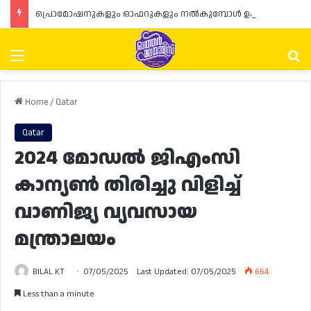
പ്രൊമോഷനുകളും ഓഫറുകളും നൽകുമ്പോൾ ഉപഭോക്താക്കളുടെ അവകാശങ്ങൾ ഉറപ്പാക്കണമെന്ന് ഖത്തർ വാണിജ്യ വ്യവസായ മന്ത്രാലയത്തിന്റെ (MoCI) നിർദ്ദേശം
Menu
Se
Home
/
Qatar
Qatar
2024 മോഡൽ ജിഎംസി
കാന്യൺ തിരിച്ചു വിളിച്ച്
വാണിജ്യ വ്യവസായ
മന്ത്രാലയം
BILAL KT
07/05/2025
Last Updated: 07/05/2025
664
Less than a minute