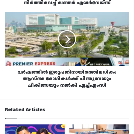
നിർത്തിവെച്ച് ഖത്തർ എയർവേയ്‌സ്
വർഷത്തിൽ
ഇരുപതിനായിരത്തിലധികം
ആസ്‌ത്മ
രോഗികൾക്ക്
പിന്തുണയും
ചികിത്സയും
നൽകി
എച്ച്എംസി
വർഷത്തിൽ ഇരുപതിനായിരത്തിലധികം
ആസ്‌ത്മ രോഗികൾക്ക് പിന്തുണയും
ചികിത്സയും നൽകി എച്ച്എംസി
Related Articles