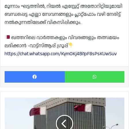
മൂന്നാം ഘട്ടത്തിൽ, റിയൽ എസ്റ്റേറ്റ് അതോറിറ്റിയുമായി
ബന്ധപ്പെട്ട എല്ലാ സേവനങ്ങളും പ്ലാറ്റ്‌ഫോം വഴി നേരിട്ട്
നൽകുന്നതിലേക്ക് വികസിപ്പിക്കും.
ഖത്തറിലെ വാർത്തകളും വിവരങ്ങളും തത്സമയം
ലഭിക്കാൻ -വാട്ട്സ്ആപ്പ് ഗ്രൂപ്പ്
https://chat.whatsapp.com/KymOKj4Bi1pF8sPsKUwSuv
Facebook
Wh
ഖത്തർ
ദേശീയ
ദിനം:
ധനകാര്യ
സ്ഥാപനങ്ങൾ