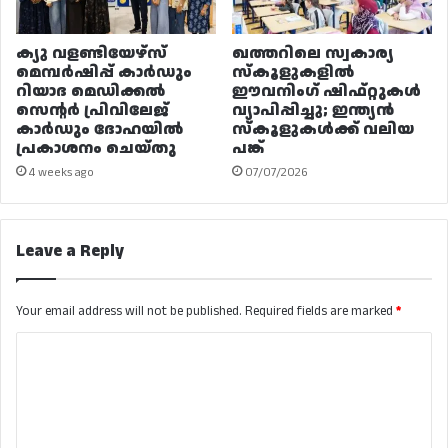
ക്യു വളണ്ടിയേഴ്‌സ്
ഖത്തറിലെ സ്വകാര്യ
മെമ്പർഷിപ്പ് കാർഡും
സ്കൂളുകളിൽ
റിയാദ മെഡിക്കൽ
ഈവനിംഗ് ഷിഫ്റ്റുകൾ
സെന്റർ പ്രിവിലേജ്
വ്യാപിപ്പിച്ചു; ഇന്ത്യൻ
കാർഡും ദോഹയിൽ
സ്കൂളുകൾക്ക് വലിയ
പ്രകാശനം ചെയ്തു
പങ്ക്
4 weeks ago
07/07/2026
Leave a Reply
Your email address will not be published.
Required fields are marked
*
C
o
m
m