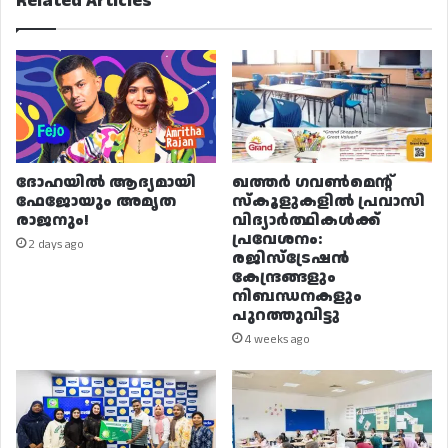
Related Articles
ദോഹയിൽ ആദ്യമായി
ഖത്തർ ഗവൺമെന്റ്
ഫേജോയും അമൃത
സ്കൂളുകളിൽ പ്രവാസി
രാജനും!
വിദ്യാർത്ഥികൾക്ക്
പ്രവേശനം:
2 days ago
രജിസ്ട്രേഷൻ
കേന്ദ്രങ്ങളും
നിബന്ധനകളും
പുറത്തുവിട്ടു
4 weeks ago