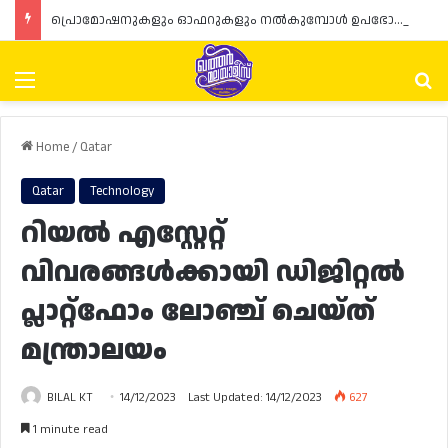
പ്രൊമോഷനുകളും ഓഫറുകളും നൽകുമ്പോൾ ഉപഭോക്താക്കളുടെ അവകാശങ്ങൾ ഉറപ്പാക്കണമെന്ന് ഖത്തർ വാണിജ്യ വ്യവസായ മന്ത്രാലയത്തിന്റെ (MoCI) നിർദ്ദേശം
Menu
Se
Home
/
Qatar
Qatar
Technology
റിയൽ എസ്റ്റേറ്റ്
വിവരങ്ങൾക്കായി ഡിജിറ്റൽ
പ്ലാറ്റ്ഫോം ലോഞ്ച് ചെയ്ത്
മന്ത്രാലയം
BILAL KT
14/12/2023
Last Updated: 14/12/2023
627
1 minute read