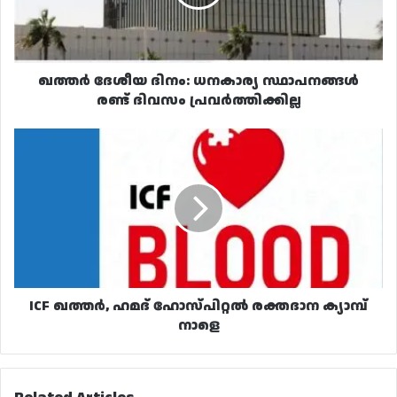
രണ്ട്
ദിവസം
പ്രവർത്തിക്കില്ല
ഖത്തർ ദേശീയ ദിനം: ധനകാര്യ സ്ഥാപനങ്ങൾ
രണ്ട് ദിവസം പ്രവർത്തിക്കില്ല
ICF
ഖത്തർ,
ഹമദ്
ഹോസ്പിറ്റൽ
രക്തദാന
ക്യാമ്പ്
നാളെ
ICF ഖത്തർ, ഹമദ് ഹോസ്പിറ്റൽ രക്തദാന ക്യാമ്പ്
നാളെ