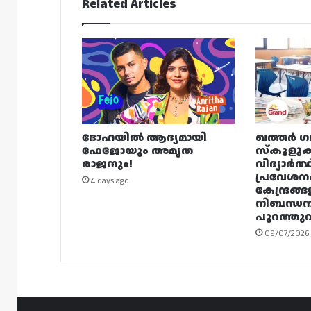
Related Articles
ദോഹയിൽ ആദ്യമായി
ഖത്തർ ഗ
ഫേജോയും അമൃത
സ്കൂളുക
രാജനും!
വിദ്യാർത്
പ്രവേശന
4 days ago
കേന്ദ്രങ്ങ
നിബന്ധ
പുറത്തുവി
09/07/2026