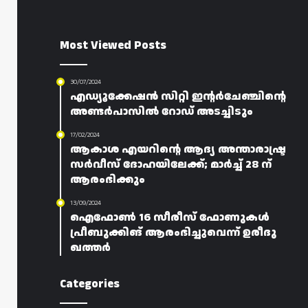
Most Viewed Posts
30/07/2024
എഡ്യൂക്കേഷൻ സിറ്റി ഇന്റർചേഞ്ചിന്റെ
അണ്ടർപാസിൽ റോഡ് അടച്ചിടും
17/02/2024
ആകാശ എയറിന്റെ ആദ്യ അന്താരാഷ്ട്ര
സർവീസ് ദോഹയിലേക്ക്; മാർച്ച് 28 ന്
ആരംഭിക്കും
13/09/2024
ഐഫോൺ 16 സീരീസ് ഫോണുകൾ
പ്രീബുക്കിങ്‌ ആരംഭിച്ചുവെന്ന് ഉരീദു
ഖത്തർ
Categories