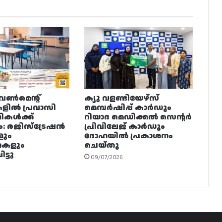
വൺമെന്റ്
ക്യു വളണ്ടിയേഴ്‌സ്
ളിൽ പ്രവാസി
മെമ്പർഷിപ്പ് കാർഡും
ഥികൾക്ക്
റിയാദ മെഡിക്കൽ സെന്റർ
ം: രജിസ്ട്രേഷൻ
പ്രിവിലേജ് കാർഡും
ളും
ദോഹയിൽ പ്രകാശനം
നകളും
ചെയ്തു
ട്ടു
09/07/2026