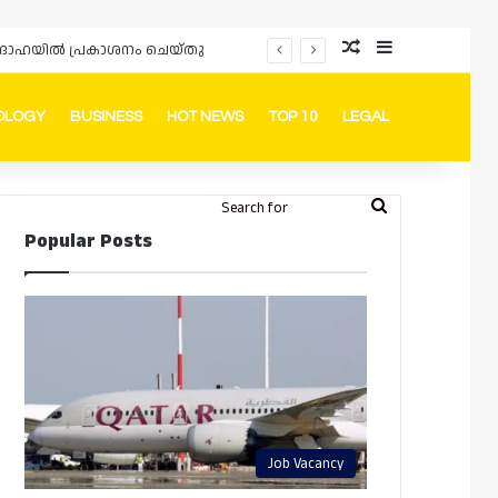
Random Article
Sidebar
പ്രൊമോഷനുകളും ഓഫറുകളും നൽകുമ്പോൾ ഉപഭോക്താക്കളുടെ അവകാശങ്ങൾ ഉറപ്പാക്കണമെന്ന് ഖത്തർ വാണിജ്യ വ്യവസായ മന്ത്രാലയത്തിന്റെ (MoCI) നിർദ്ദേശം
OLOGY
BUSINESS
HOT NEWS
TOP 10
LEGAL
ook
stagram
Telegram
Whatsapp
Random Article
Switch skin
Search
Login
Popular Posts
for
Job Vacancy