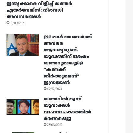
ഇന്ത്യക്കാരെ വിളിച്ച് ഖത്തർ
എയർവേയ്‌സ്; നിരവധി
അവസരങ്ങൾ
11/09/2022
ഇപ്പോൾ ഞങ്ങൾക്ക്
അവരെ
ആവശ്യമുണ്ട്.
യുദ്ധത്തിന് ശേഷം
ഖത്തറുമായുള്ള
“കണക്ക്
തീർക്കുമെന്ന്”
ഇസ്രയേൽ
02/12/2023
ഖത്തറിൽ മൂന്ന്
യുവാക്കൾ
വാഹനാപകടത്തിൽ
മരണപ്പെട്ടു
27/03/2022