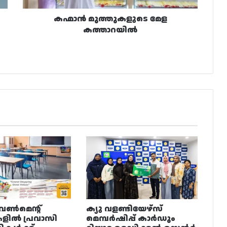
കഹ്മാൻ മുത്തുകളുടെ മേള
കത്താറയിൽ
വൺമെന്റ്
ക്യു വളണ്ടിയേഴ്‌സ്
ളിൽ പ്രവാസി
മെമ്പർഷിപ്പ് കാർഡും