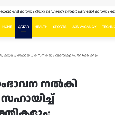
HOME
QATAR
HEALTH
SPORTS
JOB VACANCY
TECHN
Faceb
In
യ്യയച്ച് സഹായിച്ച് കമ്പനികളും വ്യക്തികളും; തുർക്കിക്കും
 സംഭാവന നൽകി
 സഹായിച്ച്
ക്തികളും;