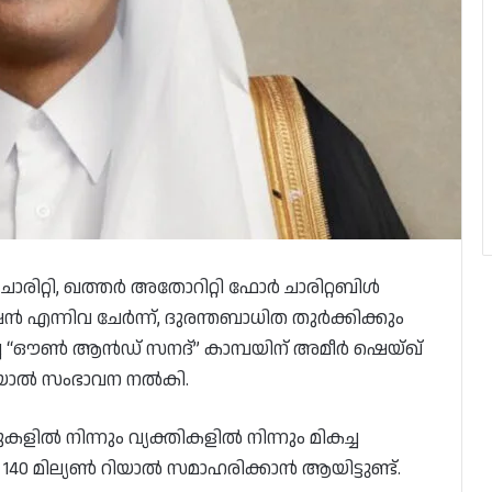
ാരിറ്റി, ഖത്തർ അതോറിറ്റി ഫോർ ചാരിറ്റബിൾ
ഷൻ എന്നിവ ചേർന്ന്, ദുരന്തബാധിത തുർക്കിക്കും
ിച്ച “ഔൺ ആൻഡ് സനദ്” കാമ്പയിന് അമീർ ഷെയ്ഖ്
റിയാൽ സംഭാവന നൽകി.
ൽ നിന്നും വ്യക്തികളിൽ നിന്നും മികച്ച
െ 140 മില്യൺ റിയാൽ സമാഹരിക്കാൻ ആയിട്ടുണ്ട്.