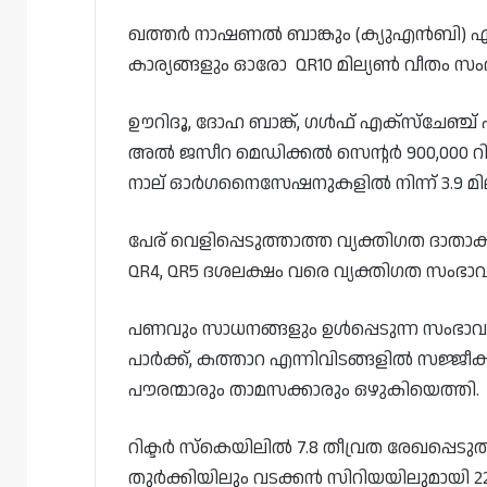
ഖത്തർ നാഷണൽ ബാങ്കും (ക്യുഎൻബി) എൻഡ
കാര്യങ്ങളും ഓരോ QR10 മില്യൺ വീതം സ
ഊറിദൂ, ദോഹ ബാങ്ക്, ഗൾഫ് എക്‌സ്‌ചേഞ്ച
അൽ ജസീറ മെഡിക്കൽ സെന്റർ 900,000 റ
നാല് ഓർഗനൈസേഷനുകളിൽ നിന്ന് 3.9 മില
പേര് വെളിപ്പെടുത്താത്ത വ്യക്തിഗത ദാതാക
QR4, QR5 ദശലക്ഷം വരെ വ്യക്തിഗത സംഭ
പണവും സാധനങ്ങളും ഉൾപ്പെടുന്ന സംഭാ
പാർക്ക്, കത്താറ എന്നിവിടങ്ങളിൽ സജ്ജീകരി
പൗരന്മാരും താമസക്കാരും ഒഴുകിയെത്തി.
റിക്ടർ സ്‌കെയിലിൽ 7.8 തീവ്രത രേഖപ്പെ
തുർക്കിയിലും വടക്കൻ സിറിയയിലുമായി 22,0