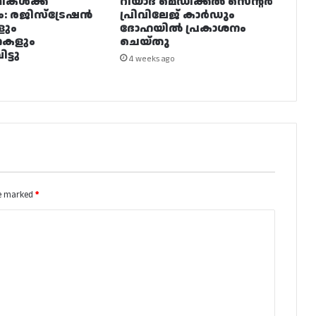
ഥികൾക്ക്
റിയാദ മെഡിക്കൽ സെന്റർ
ം: രജിസ്ട്രേഷൻ
പ്രിവിലേജ് കാർഡും
ളും
ദോഹയിൽ പ്രകാശനം
നകളും
ചെയ്തു
ട്ടു
4 weeks ago
re marked
*