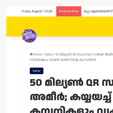
Friday, August 7 2026
Breaking News
Home
/
Qatar
/
50 മില്യൺ QR സംഭാവന നൽകി അമീർ; ക
സിറിയക്കും വേണ്ടി ഖത്തറിന്റെ ക്യാമ്പയിൻ
Qatar
50 മില്യൺ QR
അമീർ; കയ്യയച്ച്
കമ്പനികളും വ്യ