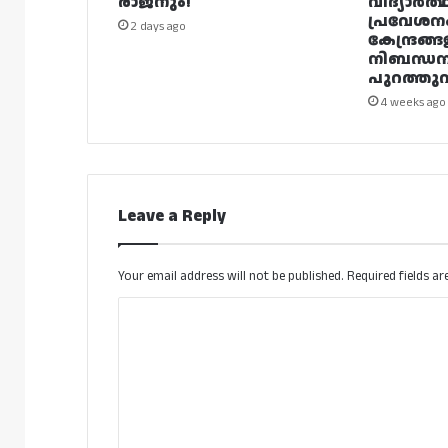
രാജനും!
വിദ്യാർത്
പ്രവേശന
2 days ago
കേന്ദ്രങ്ങ
നിബന്ധ
പുറത്തുവി
4 weeks ago
Leave a Reply
Your email address will not be published.
Required fields a
C
o
m
m
e