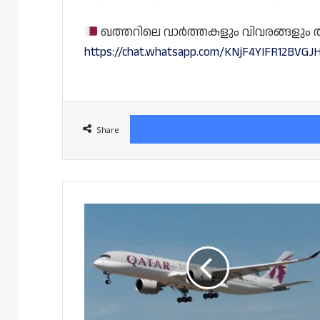
ഖത്തറിലെ വാർത്തകളും വിവരങ്ങളും തത്സമ
https://chat.whatsapp.com/KNjF4YIFR12BVGJH
Share
ദോഹയിൽ
നിന്ന്
ടേക്ക്
ഓഫ്
ചെയ്തയുടൻ
800
അടിയിലേക്ക്
താഴ്ന്ന്