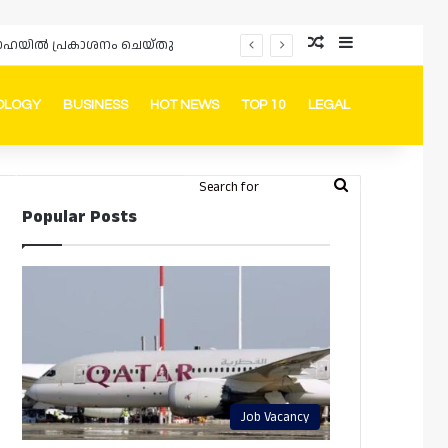
Random Article
Sidebar
പ്രൊമോഷനുകളും ഓഫറുകളും നൽകുമ്പോൾ ഉപഭോക്താക്കളുടെ അവകാശങ്ങൾ ഉറപ്പാക്കണമെന്ന് ഖത്തർ വാണിജ്യ വ്യവസായ മന്ത്രാലയത്തിന്റെ (MoCI) നിർദ്ദേശം
OLOGY
BUSINESS
HOT NEWS
TOP 10
LEGAL
ook
stagram
Telegram
Whatsapp
Random Article
Switch skin
Search
Login
Popular Posts
for
Job Vacancy