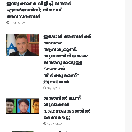
ഇന്ത്യക്കാരെ വിളിച്ച് ഖത്തർ
എയർവേയ്‌സ്; നിരവധി
അവസരങ്ങൾ
11/09/2022
ഇപ്പോൾ ഞങ്ങൾക്ക്
അവരെ
ആവശ്യമുണ്ട്.
യുദ്ധത്തിന് ശേഷം
ഖത്തറുമായുള്ള
“കണക്ക്
തീർക്കുമെന്ന്”
ഇസ്രയേൽ
02/12/2023
ഖത്തറിൽ മൂന്ന്
യുവാക്കൾ
വാഹനാപകടത്തിൽ
മരണപ്പെട്ടു
27/03/2022