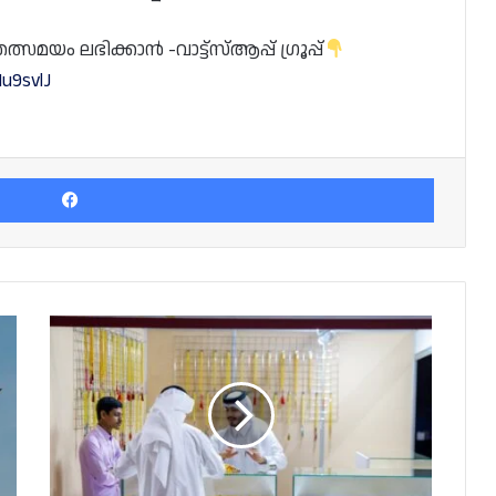
യം ലഭിക്കാൻ -വാട്ട്സ്ആപ്പ് ഗ്രൂപ്പ്
u9svlJ
Facebook
കഹ്മാൻ
മുത്തുകളുടെ
മേള
കത്താറയിൽ