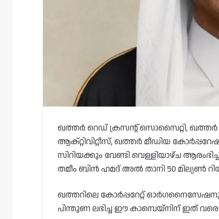
ഖത്തർ റെഡ് ക്രസന്റ് സൊസൈറ്റി, ഖത്തർ ച
ആക്‌റ്റിവിറ്റീസ്, ഖത്തർ മീഡിയ കോർപ്പറേ
സിറിയക്കും വേണ്ടി വെള്ളിയാഴ്ച ആരംഭ
തമീം ബിൻ ഹമദ് അൽ താനി 50 മില്യൺ 
ഖത്തറിലെ കോർപ്പറേറ്റ് ഓർഗനൈസേഷനുകളി
പിന്തുണ ലഭിച്ച ഈ കാമ്പെയ്‌നിന് ഇത് വര