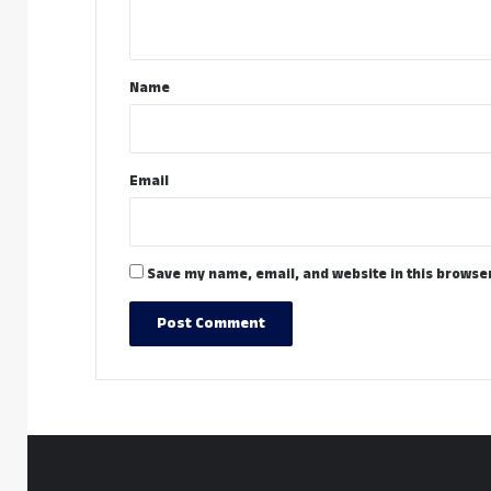
n
t
*
Name
Email
Save my name, email, and website in this browser