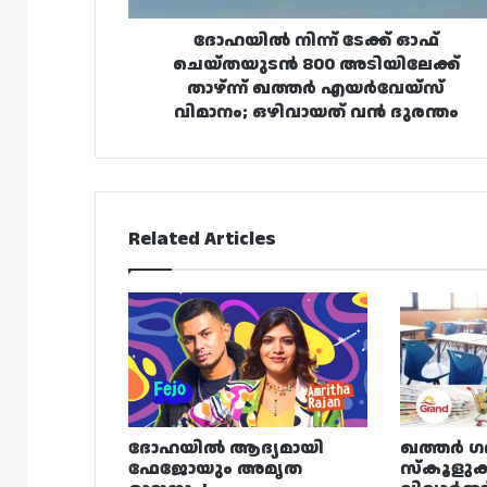
ഖത്തർ
എയർവേയ്‌സ്
ദോഹയിൽ നിന്ന് ടേക്ക് ഓഫ്
വിമാനം;
ചെയ്തയുടൻ 800 അടിയിലേക്ക്
ഒഴിവായത്
താഴ്ന്ന് ഖത്തർ എയർവേയ്‌സ്
വൻ
വിമാനം; ഒഴിവായത് വൻ ദുരന്തം
ദുരന്തം
Related Articles
ദോഹയിൽ ആദ്യമായി
ഖത്തർ ഗ
ഫേജോയും അമൃത
സ്കൂളുക