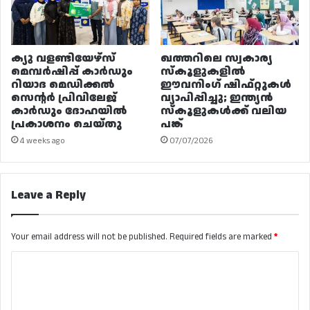
ക്യു വളണ്ടിയേഴ്‌സ്
ഖത്തറിലെ സ്വകാര്യ
മെമ്പർഷിപ്പ് കാർഡും
സ്കൂളുകളിൽ
റിയാദ മെഡിക്കൽ
ഈവനിംഗ് ഷിഫ്റ്റുകൾ
സെന്റർ പ്രിവിലേജ്
വ്യാപിപ്പിച്ചു; ഇന്ത്യൻ
കാർഡും ദോഹയിൽ
സ്കൂളുകൾക്ക് വലിയ
പ്രകാശനം ചെയ്തു
പങ്ക്
4 weeks ago
07/07/2026
Leave a Reply
Your email address will not be published.
Required fields are marked
*
C
o
m