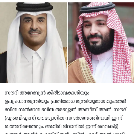
സൗദി അറേബ്യൻ കിരീടാവകാശിയും
ഉപപ്രധാനമന്ത്രിയും പ്രതിരോധ മന്ത്രിയുമായ മുഹമ്മദ്
ബിൻ സൽമാൻ ബിൻ അബ്ദുൽ അസീസ് അൽ-സൗദ്
(എംബിഎസ്) ഔദ്യോഗിക സന്ദർശനത്തിനായി ഇന്ന്
ഖത്തറിലെത്തും. അമീരി ദിവാനിൽ ഇന്ന് വൈകിട്ട്