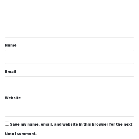
m
e
n
t
*
Name
Email
Website
Save my name, email, and website in this browser for the next
time I comment.