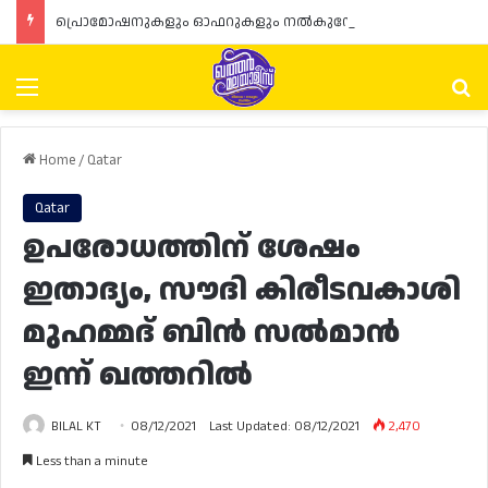
പ്രൊമോഷനുകളും ഓഫറുകളും നൽകുമ്പോൾ ഉപഭോക്താക്കളുടെ അവകാശങ്ങൾ ഉറപ്പാക്കണമെന്ന് ഖത്തർ വാണിജ്യ വ്യവസായ മന്ത്രാലയത്തിന്റെ (MoCI) നിർദ്ദേശം
Menu
Se
Home
/
Qatar
Qatar
ഉപരോധത്തിന് ശേഷം
ഇതാദ്യം, സൗദി കിരീടവകാശി
മുഹമ്മദ് ബിൻ സൽമാൻ
ഇന്ന് ഖത്തറിൽ
BILAL KT
08/12/2021
Last Updated: 08/12/2021
2,470
Less than a minute