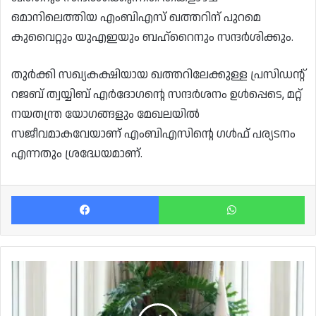
ഒമാനിലെത്തിയ എംബിഎസ് ഖത്തറിന് പുറമെ
കുവൈറ്റും യുഎഇയും ബഹ്‌റൈനും സന്ദർശിക്കും.
തുർക്കി സഖ്യകക്ഷിയായ ഖത്തറിലേക്കുള്ള പ്രസിഡന്റ്
റജബ് ത്വയ്യിബ് എർദോഗന്റെ സന്ദർശനം ഉൾപ്പെടെ, മറ്റ്
നയതന്ത്ര യോഗങ്ങളും മേഖലയിൽ
സജീവമാകവേയാണ് എംബിഎസിന്റെ ഗൾഫ് പര്യടനം
എന്നതും ശ്രദ്ധേയമാണ്.
Facebook
Wh
ദോഹയിൽ
അമീറുമായി
കൂടിക്കാഴ്ച
നടത്തി