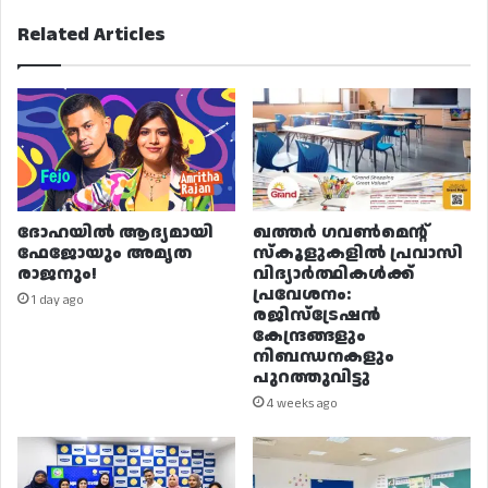
Related Articles
ദോഹയിൽ ആദ്യമായി
ഖത്തർ ഗവൺമെന്റ്
ഫേജോയും അമൃത
സ്കൂളുകളിൽ പ്രവാസി
രാജനും!
വിദ്യാർത്ഥികൾക്ക്
പ്രവേശനം:
1 day ago
രജിസ്ട്രേഷൻ
കേന്ദ്രങ്ങളും
നിബന്ധനകളും
പുറത്തുവിട്ടു
4 weeks ago