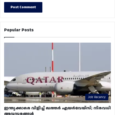
Popular Posts
Job Vacancy
ഇന്ത്യക്കാരെ വിളിച്ച് ഖത്തർ എയർവേയ്‌സ്; നിരവധി
അവസരങ്ങൾ