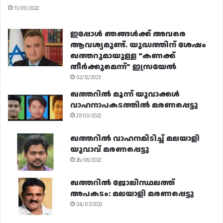
11/09/2022
ഇപ്പോൾ ഞങ്ങൾക്ക് അവരെ
ആവശ്യമുണ്ട്. യുദ്ധത്തിന് ശേഷം
ഖത്തറുമായുള്ള “കണക്ക്
തീർക്കുമെന്ന്” ഇസ്രയേൽ
02/12/2023
ഖത്തറിൽ മൂന്ന് യുവാക്കൾ
വാഹനാപകടത്തിൽ മരണപ്പെട്ടു
27/03/2022
ഖത്തറിൽ വാഹനമിടിച്ച് മലയാളി
യുവാവ് മരണപ്പെട്ടു
26/06/2022
ഖത്തറിൽ ജോലിസ്ഥലത്ത്
അപകടം: മലയാളി മരണപ്പെട്ടു
04/07/2022