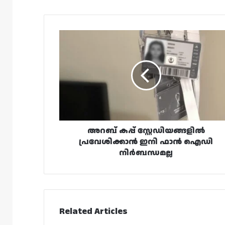
അറബ്
കപ്പ്
സ്റ്റേഡിയങ്ങളിൽ
പ്രവേശിക്കാൻ
ഇനി
ഫാൻ
ഐഡി
നിർബന്ധമല്ല
അറബ് കപ്പ് സ്റ്റേഡിയങ്ങളിൽ
പ്രവേശിക്കാൻ ഇനി ഫാൻ ഐഡി
നിർബന്ധമല്ല
Related Articles