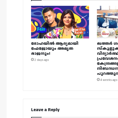
ദോഹയിൽ ആദ്യമായി
ഖത്തർ ഗ
ഫേജോയും അമൃത
സ്കൂളുക
രാജനും!
വിദ്യാർത്
പ്രവേശന
2 days ago
കേന്ദ്രങ്ങ
നിബന്ധ
പുറത്തുവി
4 weeks ago
Leave a Reply