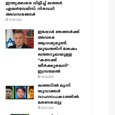
ഇന്ത്യക്കാരെ വിളിച്ച് ഖത്തർ
എയർവേയ്‌സ്; നിരവധി
അവസരങ്ങൾ
11/09/2022
ഇപ്പോൾ ഞങ്ങൾക്ക്
അവരെ
ആവശ്യമുണ്ട്.
യുദ്ധത്തിന് ശേഷം
ഖത്തറുമായുള്ള
“കണക്ക്
തീർക്കുമെന്ന്”
ഇസ്രയേൽ
02/12/2023
ഖത്തറിൽ മൂന്ന്
യുവാക്കൾ
വാഹനാപകടത്തിൽ
മരണപ്പെട്ടു
27/03/2022