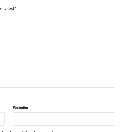
re marked
*
Website