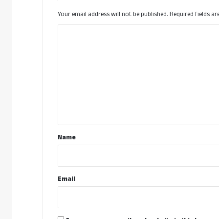
Your email address will not be published.
Required fields a
C
o
m
m
e
n
t
*
Name
Email