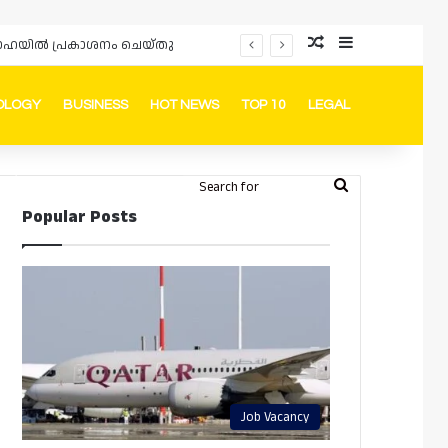
Random Article
Sidebar
ം ദോഹയിൽ പ്രകാശനം ചെയ്തു
OLOGY
BUSINESS
HOT NEWS
TOP 10
LEGAL
ook
stagram
Telegram
Whatsapp
Random Article
Switch skin
Search
Login
Popular Posts
for
Job Vacancy