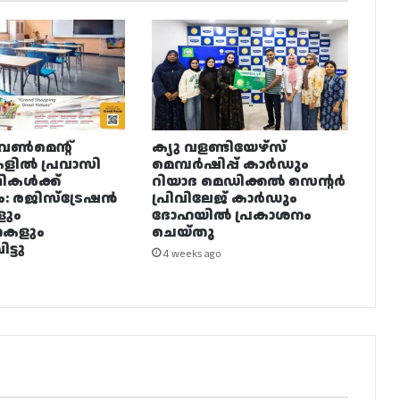
വൺമെന്റ്
ക്യു വളണ്ടിയേഴ്‌സ്
ളിൽ പ്രവാസി
മെമ്പർഷിപ്പ് കാർഡും
ഥികൾക്ക്
റിയാദ മെഡിക്കൽ സെന്റർ
ം: രജിസ്ട്രേഷൻ
പ്രിവിലേജ് കാർഡും
ളും
ദോഹയിൽ പ്രകാശനം
നകളും
ചെയ്തു
ട്ടു
4 weeks ago