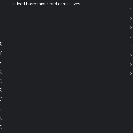
to lead harmonious and cordial lives.
7)
4)
7)
0)
1)
2)
0)
6)
5)
2)