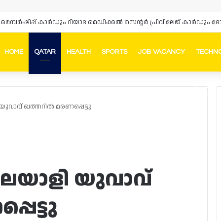
‌സ് മെമ്പർഷിപ്പ് കാർഡും റിയാദ മെഡിക്കൽ സെന്റർ പ്രിവിലേജ് കാർഡു
HOME
QATAR
HEALTH
SPORTS
JOB VACANCY
TECHN
Faceb
In
ുവാവ് ഖത്തറിൽ മരണപ്പെട്ടു
ലയാളി യുവാവ്
െട്ടു