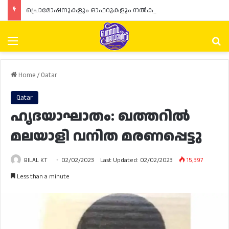
പ്രൊമോഷനുകളും ഓഫറുകളും നൽകുമ്പോൾ ഉപഭോക്താക്കളുടെ അവകാശങ്ങൾ ഉറപ്പാക്കണമെന്ന് ഖത്തർ വാണിജ്യ വ്യവസായ മന്ത്രാലയത്തിന്റെ (MoCI) നിർദ്ദേശം
Menu
Se
Home
/
Qatar
Qatar
ഹൃദയാഘാതം: ഖത്തറിൽ
മലയാളി വനിത മരണപ്പെട്ടു
BILAL KT
02/02/2023
Last Updated: 02/02/2023
15,397
Less than a minute