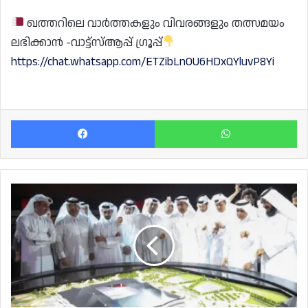
ഖത്തറിലെ വാർത്തകളും വിവരങ്ങളും തത്സമയം
ലഭിക്കാൻ -വാട്ട്സ്ആപ്പ് ഗ്രൂപ്പ്
https://chat.whatsapp.com/ETZibLnOU6HDxQYluvP8Yi
Facebook
Wh
അറബ്
മേഖലയിൽ
അഴിമതി
കുറവുള്ള
രണ്ടാമത്തെ
രാജ്യമായി
ഖത്തർ;
എന്നാൽ!