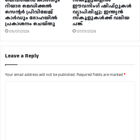
മെമ്പർഷിപ്പ് കാർഡും
സ്കൂളുകളിൽ
റിയാദ മെഡിക്കൽ
ഈവനിംഗ് ഷിഫ്റ്റുകൾ
സെന്റർ പ്രിവിലേജ്
വ്യാപിപ്പിച്ചു; ഇന്ത്യൻ
കാർഡും ദോഹയിൽ
സ്കൂളുകൾക്ക് വലിയ
പ്രകാശനം ചെയ്തു
പങ്ക്
09/07/2026
07/07/2026
Leave a Reply
Your email address will not be published.
Required fields are marked
*
C
o
m
m
e
n