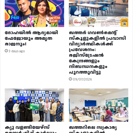
ദോഹയിൽ ആദ്യമായി
ഖത്തർ ഗവൺമെന്റ്
ഫേജോയും അമൃത
സ്കൂളുകളിൽ പ്രവാസി
രാജനും!
വിദ്യാർത്ഥികൾക്ക്
പ്രവേശനം:
3 days ago
രജിസ്ട്രേഷൻ
കേന്ദ്രങ്ങളും
നിബന്ധനകളും
പുറത്തുവിട്ടു
09/07/2026
ക്യു വളണ്ടിയേഴ്‌സ്
ഖത്തറിലെ സ്വകാര്യ