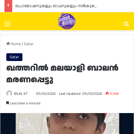
പ്രൊമോഷനുകളും ഓഫറുകളും നൽകുമ്പോൾ ഉപഭോക്താക്കളുടെ അവകാശങ്ങൾ ഉറപ്പാക്കണമെന്ന് ഖത്തർ വാണിജ്യ വ്യവസായ മന്ത്രാലയത്തിന്റെ (MoCI) നിർദ്ദേശം
Menu
Se
Home
/
Qatar
Qatar
ഖത്തറിൽ മലയാളി ബാലൻ
മരണപ്പെട്ടു
BILAL KT
05/03/2024
Last Updated: 05/03/2024
9,549
Less than a minute