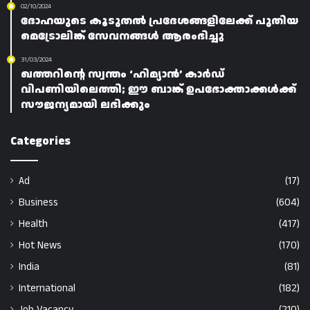
02/10/2024
ദോഹയുടെ കൂടുതൽ പ്രദേശങ്ങളിലേക്ക് പുതിയ
മെട്രോലിങ്ക് സേവനങ്ങൾ ആരംഭിച്ചു
31/03/2024
ഖത്തറിന്റെ സ്വന്തം ‘ഹിമ്യാൻ’ കാർഡ്
വിപണിയിലെത്തി; ഈ ബാങ്ക് ഉപഭോക്താക്കൾക്ക്
സൗജന്യമായി ലഭിക്കും
Categories
Ad
(17)
Business
(604)
Health
(417)
Hot News
(170)
India
(81)
International
(182)
Job Vacancy
(210)