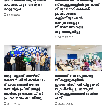
ദോഹയിൽ ആദ്യമായി
ഖത്തർ ഗവൺമെന്റ്
ഫേജോയും അമൃത
സ്കൂളുകളിൽ പ്രവാസി
രാജനും!
വിദ്യാർത്ഥികൾക്ക്
പ്രവേശനം:
4 days ago
രജിസ്ട്രേഷൻ
കേന്ദ്രങ്ങളും
നിബന്ധനകളും
പുറത്തുവിട്ടു
09/07/2026
ക്യു വളണ്ടിയേഴ്‌സ്
ഖത്തറിലെ സ്വകാര്യ
മെമ്പർഷിപ്പ് കാർഡും
സ്കൂളുകളിൽ
റിയാദ മെഡിക്കൽ
ഈവനിംഗ് ഷിഫ്റ്റുകൾ
സെന്റർ പ്രിവിലേജ്
വ്യാപിപ്പിച്ചു; ഇന്ത്യൻ
കാർഡും ദോഹയിൽ
സ്കൂളുകൾക്ക് വലിയ
പ്രകാശനം ചെയ്തു
പങ്ക്
09/07/2026
07/07/2026