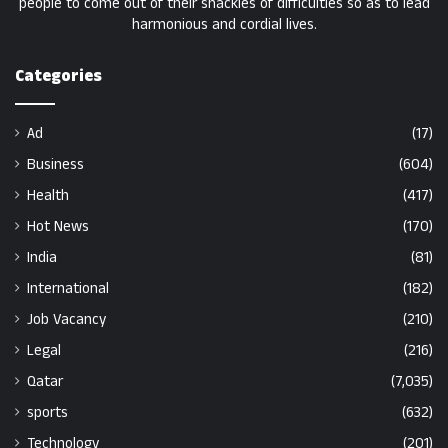
people to come out of their shackles of difficulties so as to lead
harmonious and cordial lives.
Categories
Ad
(17)
Business
(604)
Health
(417)
Hot News
(170)
India
(81)
International
(182)
Job Vacancy
(210)
Legal
(216)
Qatar
(7,035)
sports
(632)
Technology
(201)