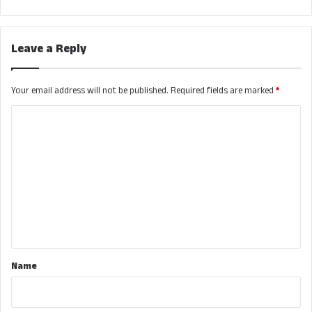
Leave a Reply
Your email address will not be published.
Required fields are marked
*
C
o
m
m
e
n
t
*
Name