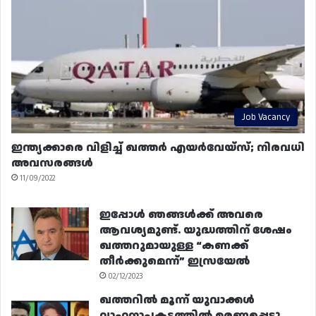
Job Vacancy
ഇന്ത്യക്കാരെ വിളിച്ച് ഖത്തർ എയർവേയ്‌സ്; നിരവധി
അവസരങ്ങൾ
11/09/2022
ഇപ്പോൾ ഞങ്ങൾക്ക് അവരെ
ആവശ്യമുണ്ട്. യുദ്ധത്തിന് ശേഷം
ഖത്തറുമായുള്ള “കണക്ക്
തീർക്കുമെന്ന്” ഇസ്രയേൽ
02/12/2023
ഖത്തറിൽ മൂന്ന് യുവാക്കൾ
വാഹനാപകടത്തിൽ മരണപ്പെട്ടു