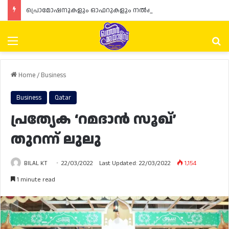
പ്രൊമോഷനുകളും ഓഫറുകളും നൽകുമ്പോൾ ഉപഭോക്താക്കളുടെ അവകാശങ്ങൾ ഉറപ്പാക്കണമെന്ന് ഖത്തർ വാണിജ്യ വ്യവസായ മന്ത്രാലയത്തിന്റെ (MoCI) നിർദ്ദേശം
Menu
Se
Home
/
Business
Business
Qatar
പ്രത്യേക ‘റമദാൻ സൂഖ്’
തുറന്ന് ലുലു
BILAL KT
22/03/2022
Last Updated: 22/03/2022
1,154
1 minute read