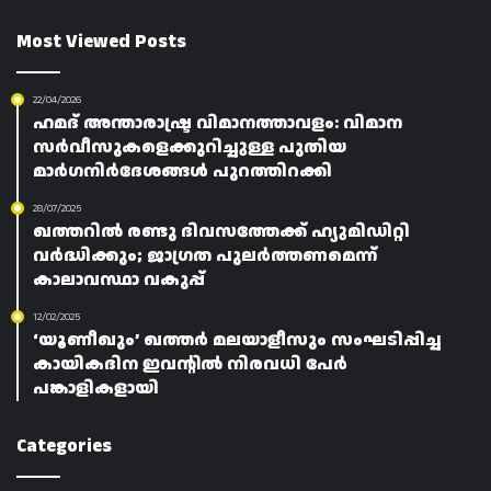
Most Viewed Posts
22/04/2026
ഹമദ് അന്താരാഷ്ട്ര വിമാനത്താവളം: വിമാന
സർവീസുകളെക്കുറിച്ചുള്ള പുതിയ
മാർഗനിർദേശങ്ങൾ പുറത്തിറക്കി
28/07/2025
ഖത്തറിൽ രണ്ടു ദിവസത്തേക്ക് ഹ്യുമിഡിറ്റി
വർദ്ധിക്കും; ജാഗ്രത പുലർത്തണമെന്ന്
കാലാവസ്ഥാ വകുപ്പ്
12/02/2025
‘യൂണീഖും’ ഖത്തർ മലയാളീസും സംഘടിപ്പിച്ച
കായികദിന ഇവന്റിൽ നിരവധി പേർ
പങ്കാളികളായി
Categories