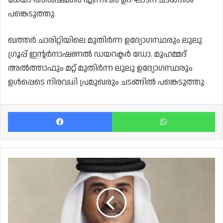
പങ്കെടുത്തു.
ഖത്തർ ചാരിറ്റിയിലെ മുതിർന്ന ഉദ്യോഗസ്ഥരും ലുലു
ഗ്രൂപ്പ് ഇന്റർനാഷണൽ ഡയറക്ടർ ഡോ. മുഹമ്മദ്
അൽത്താഫും മറ്റ് മുതിർന്ന ലുലു ഉദ്യോഗസ്ഥരും
ഉൾപ്പെടെ നിരവധി പ്രമുഖരും ചടങ്ങിൽ പങ്കെടുത്തു.
Facebook
Wh
ലോകകപ്പ്:
വളണ്ടീയർമാരെ
സ്വാഗതം
ചെയ്ത്
അമീർ