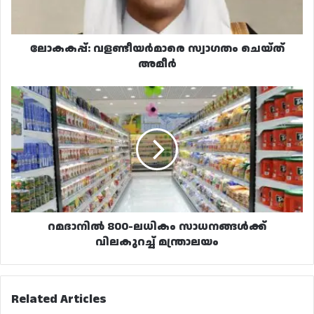
ലോകകപ്പ്: വളണ്ടീയർമാരെ സ്വാഗതം ചെയ്ത്
അമീർ
റമദാനിൽ
800-
ലധികം
സാധനങ്ങൾക്ക്
വിലകുറച്ച്
മന്ത്രാലയം
റമദാനിൽ 800-ലധികം സാധനങ്ങൾക്ക്
വിലകുറച്ച് മന്ത്രാലയം
Related Articles