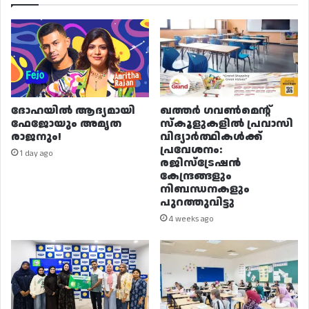
ദോഹയിൽ ആദ്യമായി
ഖത്തർ ഗവൺമെന്റ്
ഫേജോയും അമൃത
സ്കൂളുകളിൽ പ്രവാസി
രാജനും!
വിദ്യാർത്ഥികൾക്ക്
പ്രവേശനം:
1 day ago
രജിസ്ട്രേഷൻ
കേന്ദ്രങ്ങളും
നിബന്ധനകളും
പുറത്തുവിട്ടു
4 weeks ago