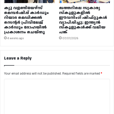
ക്യു വളണ്ടിയേഴ്‌സ്
ഖത്തറിലെ സ്വകാര്യ
മെമ്പർഷിപ്പ് കാർഡും
സ്കൂളുകളിൽ
റിയാദ മെഡിക്കൽ
ഈവനിംഗ് ഷിഫ്റ്റുകൾ
സെന്റർ പ്രിവിലേജ്
വ്യാപിപ്പിച്ചു; ഇന്ത്യൻ
കാർഡും ദോഹയിൽ
സ്കൂളുകൾക്ക് വലിയ
പ്രകാശനം ചെയ്തു
പങ്ക്
4 weeks ago
07/07/2026
Leave a Reply
Your email address will not be published.
Required fields are marked
*
C
o
m
m
e