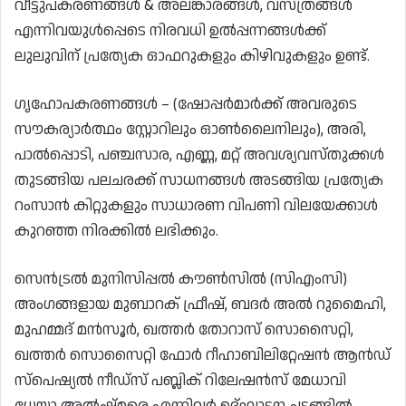
വീട്ടുപകരണങ്ങൾ & അലങ്കാരങ്ങൾ, വസ്ത്രങ്ങൾ
എന്നിവയുൾപ്പെടെ നിരവധി ഉൽപ്പന്നങ്ങൾക്ക്
ലുലുവിന് പ്രത്യേക ഓഫറുകളും കിഴിവുകളും ഉണ്ട്.
ഗൃഹോപകരണങ്ങൾ – (ഷോപ്പർമാർക്ക് അവരുടെ
സൗകര്യാർത്ഥം സ്റ്റോറിലും ഓൺലൈനിലും), അരി,
പാൽപ്പൊടി, പഞ്ചസാര, എണ്ണ, മറ്റ് അവശ്യവസ്തുക്കൾ
തുടങ്ങിയ പലചരക്ക് സാധനങ്ങൾ അടങ്ങിയ പ്രത്യേക
റംസാൻ കിറ്റുകളും സാധാരണ വിപണി വിലയേക്കാൾ
കുറഞ്ഞ നിരക്കിൽ ലഭിക്കും.
സെൻട്രൽ മുനിസിപ്പൽ കൗൺസിൽ (സിഎംസി)
അംഗങ്ങളായ മുബാറക് ഫ്രീഷ്, ബദർ അൽ റുമൈഹി,
മുഹമ്മദ് മൻസൂർ, ഖത്തർ തോറാസ് സൊസൈറ്റി,
ഖത്തർ സൊസൈറ്റി ഫോർ റീഹാബിലിറ്റേഷൻ ആൻഡ്
സ്‌പെഷ്യൽ നീഡ്‌സ് പബ്ലിക് റിലേഷൻസ് മേധാവി
ധേയാ അൽഷ്‌മരെ എന്നിവർ ഉദ്ഘാടന ചടങ്ങിൽ