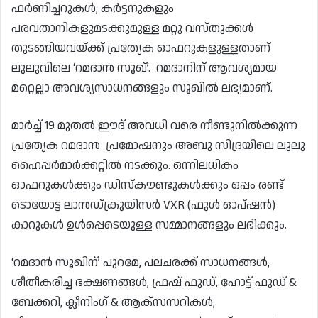
ഫർണിച്ചറുകൾ, കർട്ടനുകളും
പരവതാനികളുമടക്കുമുള്ള മറ്റു വസ്തുക്കൾ
തുടങ്ങിയവയ്ക്ക് പ്രത്യേക ഓഫറുകളുള്ളതാണ്
ലുലുവിലെ ‘റമദാൻ സൂഖ്’. റമദാനിന് ആവശ്യമായ
മറ്റെല്ലാ അവശ്യസാധനങ്ങളും സൂഖിൽ ലഭ്യമാണ്.
മാർച്ച് 19 മുതൽ ഈദ് അവധി വരെ നീണ്ടുനിൽക്കുന്ന
പ്രത്യേക റമദാൻ പ്രമോഷനും അബു സിദ്രയിലെ ലുലു
ഹൈപ്പർമാർക്കറ്റിൽ നടക്കും. ഒന്നിലധികം
ഓഫറുകൾക്കും ഡിസ്‌കൗണ്ടുകൾക്കും ഒപ്പം രണ്ട്
ടൊയോട്ട ലാൻഡ്‌ക്രൂയിസർ VXR (ഫുൾ ഓപ്ഷൻ)
കാറുകൾ ഉൾപ്പെടെയുള്ള സമ്മാനങ്ങളും ലഭിക്കും.
‘റമദാൻ സൂഖിന്’ പുറമേ, പലചരക്ക് സാധനങ്ങൾ,
ശീതീകരിച്ച ഭക്ഷണങ്ങൾ, ഫ്രഷ് ഫുഡ്, ഹോട്ട് ഫുഡ് &
ബേക്കറി, ക്ലീനിംഗ് & ആക്സസറികൾ,