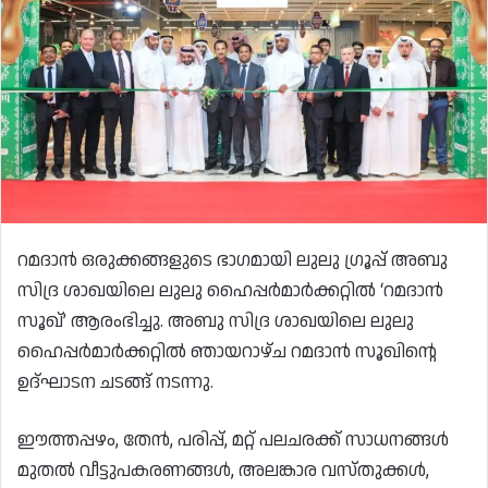
റമദാൻ ഒരുക്കങ്ങളുടെ ഭാഗമായി ലുലു ഗ്രൂപ്പ് അബു
സിദ്ര ശാഖയിലെ ലുലു ഹൈപ്പർമാർക്കറ്റിൽ ‘റമദാൻ
സൂഖ്’ ആരംഭിച്ചു. അബു സിദ്ര ശാഖയിലെ ലുലു
ഹൈപ്പർമാർക്കറ്റിൽ ഞായറാഴ്ച റമദാൻ സൂഖിന്റെ
ഉദ്ഘാടന ചടങ്ങ് നടന്നു.
ഈത്തപ്പഴം, തേൻ, പരിപ്പ്, മറ്റ് പലചരക്ക് സാധനങ്ങൾ
മുതൽ വീട്ടുപകരണങ്ങൾ, അലങ്കാര വസ്തുക്കൾ,