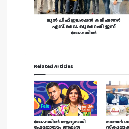
ഇന്ന്
ദോഹയിൽ
മുൻ ചീഫ് ഇലക്ഷൻ കമീഷണർ
എസ്.വൈ. ഖുറൈഷി ഇന്ന്
ദോഹയിൽ
Related Articles
ദോഹയിൽ ആദ്യമായി
ഖത്തർ ഗ
ഫേജോയും അമൃത
സ്കൂളുക