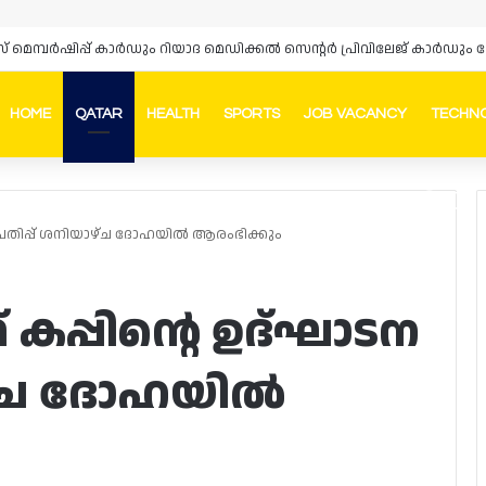
്‌സ് മെമ്പർഷിപ്പ് കാർഡും റിയാദ മെഡിക്കൽ സെന്റർ പ്രിവിലേജ് കാർ
HOME
QATAR
HEALTH
SPORTS
JOB VACANCY
TECHN
Faceb
In
ടന പതിപ്പ് ശനിയാഴ്ച ദോഹയിൽ ആരംഭിക്കും
 കപ്പിന്റെ ഉദ്ഘാടന
ാഴ്ച ദോഹയിൽ