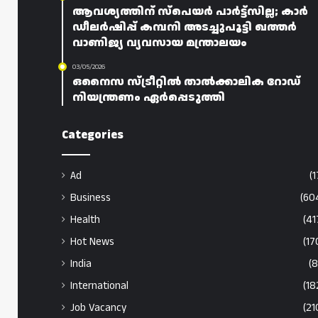
ആവശ്യത്തിന് സ്പെയർ പാർട്ട്സില്ല; കാർ
ഡീലർഷിപ്പ് കമ്പനി അടച്ചുപൂട്ടി ഖത്തർ
വാണിജ്യ വ്യവസായ മന്ത്രാലയം
03/05/2026
ഒനൈസ സ്ട്രീറ്റിൽ താൽക്കാലിക റോഡ്
നിയന്ത്രണം ഏർപ്പെടുത്തി
Categories
Ad
(1
Business
(60
Health
(41
Hot News
(17
India
(8
International
(18
Job Vacancy
(21