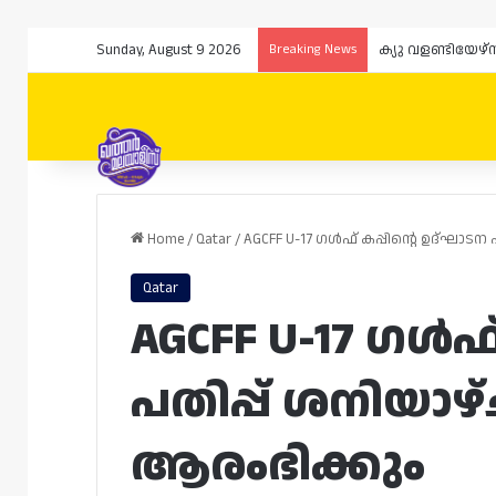
Sunday, August 9 2026
Breaking News
ക്യു വളണ്ടിയേഴ
Home
/
Qatar
/
AGCFF U-17 ഗൾഫ് കപ്പിന്റെ ഉദ്ഘാ
Qatar
AGCFF U-17 ഗൾഫ്
പതിപ്പ് ശനിയ
ആരംഭിക്കും