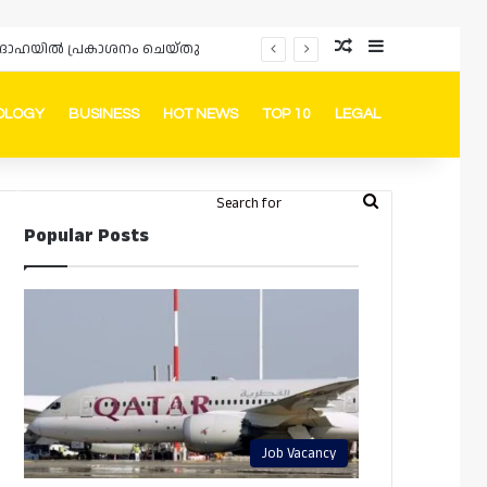
Random Article
Sidebar
ഡും ദോഹയിൽ പ്രകാശനം ചെയ്തു
OLOGY
BUSINESS
HOT NEWS
TOP 10
LEGAL
ook
stagram
Telegram
Whatsapp
Random Article
Switch skin
Search
Login
Popular Posts
for
Job Vacancy