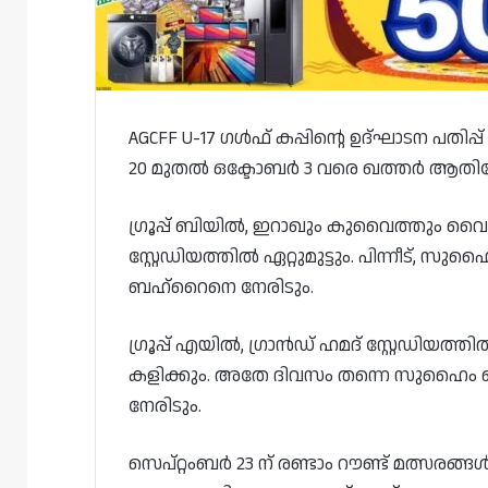
AGCFF U-17 ഗൾഫ് കപ്പിന്റെ ഉദ്ഘാടന പതി
20 മുതൽ ഒക്ടോബർ 3 വരെ ഖത്തർ ആതിഥേയത
ഗ്രൂപ്പ് ബിയിൽ, ഇറാഖും കുവൈത്തും വൈകു
സ്റ്റേഡിയത്തിൽ ഏറ്റുമുട്ടും. പിന്നീട്,
ബഹ്‌റൈനെ നേരിടും.
ഗ്രൂപ്പ് എയിൽ, ഗ്രാൻഡ് ഹമദ് സ്റ്റേഡ
കളിക്കും. അതേ ദിവസം തന്നെ സുഹൈം ബ
നേരിടും.
സെപ്റ്റംബർ 23 ന് രണ്ടാം റൗണ്ട് മത്സരങ്ങ