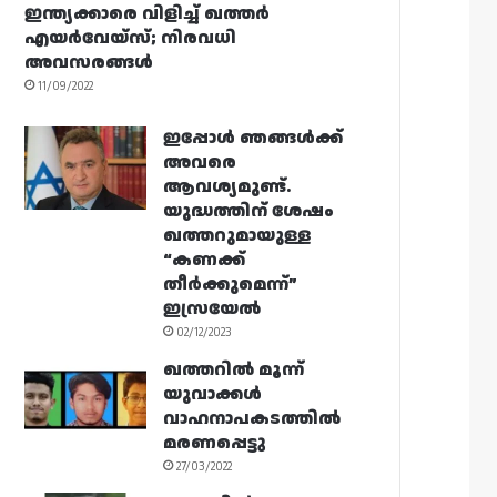
ഇന്ത്യക്കാരെ വിളിച്ച് ഖത്തർ
എയർവേയ്‌സ്; നിരവധി
അവസരങ്ങൾ
11/09/2022
ഇപ്പോൾ ഞങ്ങൾക്ക്
അവരെ
ആവശ്യമുണ്ട്.
യുദ്ധത്തിന് ശേഷം
ഖത്തറുമായുള്ള
“കണക്ക്
തീർക്കുമെന്ന്”
ഇസ്രയേൽ
02/12/2023
ഖത്തറിൽ മൂന്ന്
യുവാക്കൾ
വാഹനാപകടത്തിൽ
മരണപ്പെട്ടു
27/03/2022