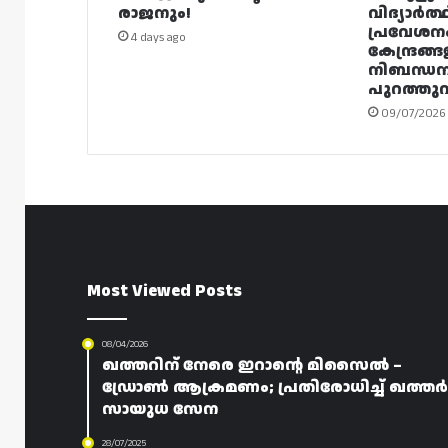
രാജനും!
വിദ്യാർത്
പ്രവേശന
4 days ago
കേന്ദ്രങ്ങ
നിബന്ധ
പുറത്തുവി
09/07/2026
Most Viewed Posts
08/04/2026
ഖത്തറിന് നേരെ ഇറാന്റെ മിസൈൽ –
ഡ്രോൺ ആക്രമണം; പ്രതിരോധിച്ച് ഖത്തർ
സായുധ സേന
28/07/2025