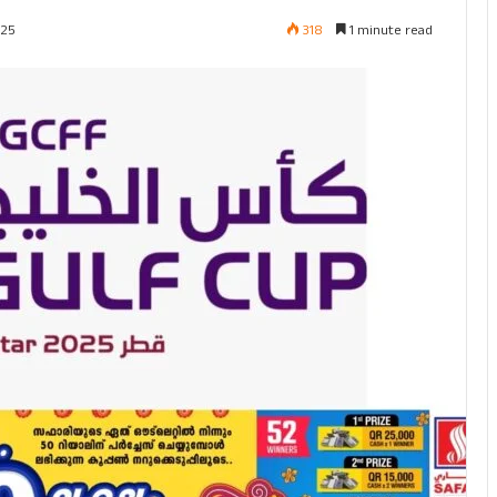
318
1 minute read
025