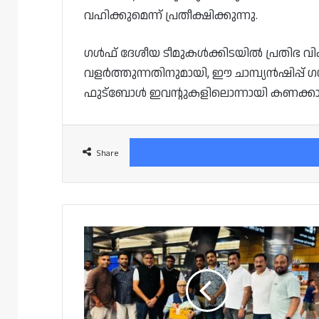
വഹിക്കുമെന്ന് പ്രതീക്ഷിക്കുന്നു.
ഗൾഫ് ദേശീയ ടീമുകൾക്കിടയിൽ പ്രതിഭ 
വളർത്തുന്നതിനുമായി, ഈ ചാമ്പ്യൻഷിപ്പ് ഗ
ഫുട്ബോൾ ഇവന്റുകളിലൊന്നായി കണക്കാക്ക
Share
മുൻ
ചീഫ്
ഇലക്ഷൻ
കമീഷണർ
എസ്.വൈ.
ഖുറൈഷി