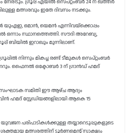
ിടും. ഗ്രൂപ്പ് എയിൽ സെപ്റ്റംബർ 24 ന് ഖത്തർ
ലുള്ള മത്സരവും ഇതേ ദിവസം നടക്കും.
്പിൽ യുഎഇ, ഒമാൻ, യെമൻ എന്നിവയ്‌ക്കൊപ്പം
ിൽ ഒന്നാം സ്ഥാനത്തെത്തി. സൗദി അറേബ്യ,
ൂപ്പ് ബിയിൽ ഇറാഖും മുന്നിലാണ്.
ൂപ്പിൽ നിന്നും മികച്ച രണ്ട് ടീമുകൾ സെപ്റ്റംബർ
്നേറും. ഫൈനൽ ഒക്ടോബർ 3 ന് ഗ്രാൻഡ് ഹമദ്
ദേശിക സംഘാടക സമിതി ഈ ആഴ്ച ആദ്യം
 ബിൻ ഹമദ് സ്റ്റേഡിയങ്ങളിലായി ആകെ 15
യുവജന പരിപാടികൾക്കുള്ള തയ്യാറെടുപ്പുകളുടെ
 ശക്തമായ മത്സരത്തിന് ടൂർണമെന്റ് സാക്ഷ്യം