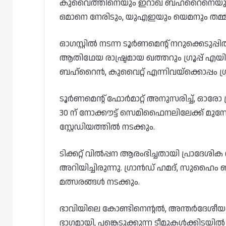
കുവൈത്തിനെയും ഇറാഖ് ബഹ്‌റൈനെയും നേര
ഒമാനെ നേരിടും, യുഎഇയും യെമനും തമ്മി
ഓഗസ്റ്റിൽ നടന്ന ടൂർണമെന്റ് നറുക്കെടുപ
ആതിഥേയ രാഷ്ട്രമായ ഖത്തറും ഗ്രൂപ്പ് എയ
ബഹ്‌റൈൻ, കുവൈറ്റ് എന്നിവയ്‌ക്കൊപ്പം ഗ്ര
ടൂർണമെന്റ് ഫോർമാറ്റ് അനുസരിച്ച്, ഓരോ ഗ്ര
30 ന് നോക്കൗട്ട് സെമിഫൈനലിലേക്ക് മുന
സ്റ്റേഡിയത്തിൽ നടക്കും.
ടിക്കറ്റ് വിൽപ്പന ആരംഭിച്ചതായി പ്രാ
അറിയിച്ചിരുന്നു. ഗ്രാൻഡ് ഹമദ്, സുഹൈം
മത്സരങ്ങൾ നടക്കും.
ഭാവിയിലെ കോണ്ടിനെന്റൽ, അന്തർദേശീയ 
ഭാഗമായി, പങ്കെടുക്കുന്ന ടീമുകൾക്കിടയിൽ