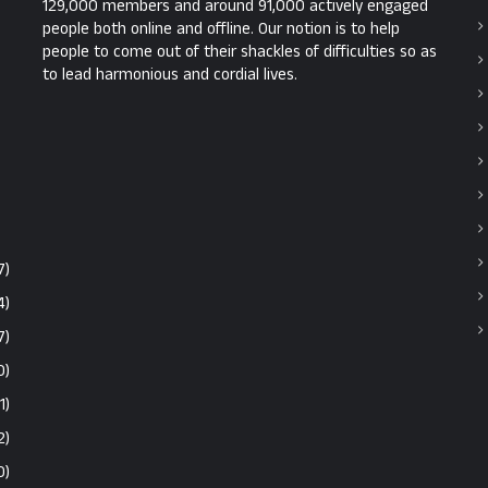
129,000 members and around 91,000 actively engaged
people both online and offline. Our notion is to help
people to come out of their shackles of difficulties so as
to lead harmonious and cordial lives.
7)
4)
7)
0)
1)
2)
0)