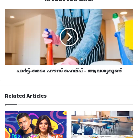
പാർട്ട്-
ടൈം
ഹൗസ്
ഹെല്പ്
-
ആവശ്യമുണ്ട്
പാർട്ട്-ടൈം ഹൗസ് ഹെല്പ് - ആവശ്യമുണ്ട്
Related Articles