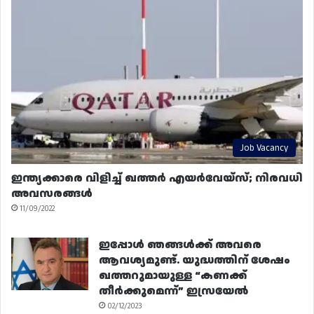
Job Vacancy
ഇന്ത്യക്കാരെ വിളിച്ച് ഖത്തർ എയർവേയ്‌സ്; നിരവധി
അവസരങ്ങൾ
11/09/2022
ഇപ്പോൾ ഞങ്ങൾക്ക് അവരെ
ആവശ്യമുണ്ട്. യുദ്ധത്തിന് ശേഷം
ഖത്തറുമായുള്ള “കണക്ക്
തീർക്കുമെന്ന്” ഇസ്രയേൽ
02/12/2023