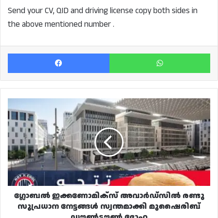
Send your CV, QID and driving license copy both sides in
the above mentioned number .
Facebook
Wh
ഗ്ലോബൽ
ഇക്കണോമിക്‌സ്
അവാർഡ്‌സിൽ
രണ്ടു
സുപ്രധാന
നേട്ടങ്ങൾ
സ്വന്തമാക്കി
മുഷൈരിബ്
ഡൗൺടൗൺ
ദോഹ
ഗ്ലോബൽ ഇക്കണോമിക്‌സ് അവാർഡ്‌സിൽ രണ്ടു
സുപ്രധാന നേട്ടങ്ങൾ സ്വന്തമാക്കി മുഷൈരിബ്
ഡൗൺടൗൺ ദോഹ