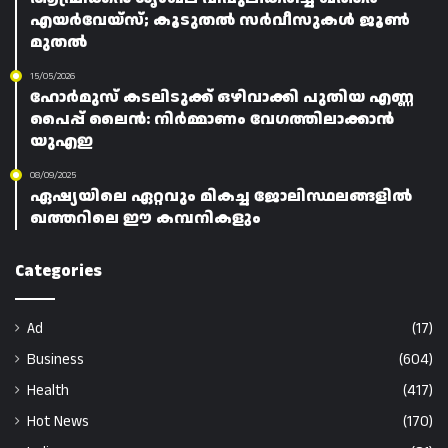
എയർവേയ്‌സ്; കൂടുതൽ സർവീസുകൾ ജൂൺ
മുതൽ
15/05/2026
ഹോർമുസ് കടലിടുക്ക് ഒഴിവാക്കി പുതിയ എണ്ണ
പൈപ്പ് ലൈൻ: നിർമ്മാണം വേഗത്തിലാക്കാൻ
യുഎഇ
08/09/2025
ഏഷ്യയിലെ ഏറ്റവും മികച്ച ജോലിസ്ഥലങ്ങളിൽ
ഖത്തറിലെ ഈ കമ്പനികളും
Categories
Ad
(17)
Business
(604)
Health
(417)
Hot News
(170)