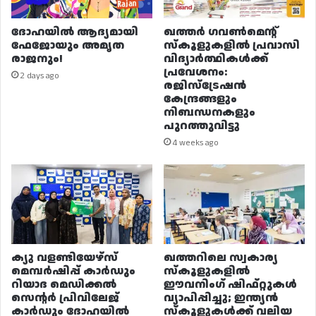
ദോഹയിൽ ആദ്യമായി
ഖത്തർ ഗവൺമെന്റ്
ഫേജോയും അമൃത
സ്കൂളുകളിൽ പ്രവാസി
രാജനും!
വിദ്യാർത്ഥികൾക്ക്
പ്രവേശനം:
2 days ago
രജിസ്ട്രേഷൻ
കേന്ദ്രങ്ങളും
നിബന്ധനകളും
പുറത്തുവിട്ടു
4 weeks ago
ക്യു വളണ്ടിയേഴ്‌സ്
ഖത്തറിലെ സ്വകാര്യ
മെമ്പർഷിപ്പ് കാർഡും
സ്കൂളുകളിൽ
റിയാദ മെഡിക്കൽ
ഈവനിംഗ് ഷിഫ്റ്റുകൾ
സെന്റർ പ്രിവിലേജ്
വ്യാപിപ്പിച്ചു; ഇന്ത്യൻ
കാർഡും ദോഹയിൽ
സ്കൂളുകൾക്ക് വലിയ