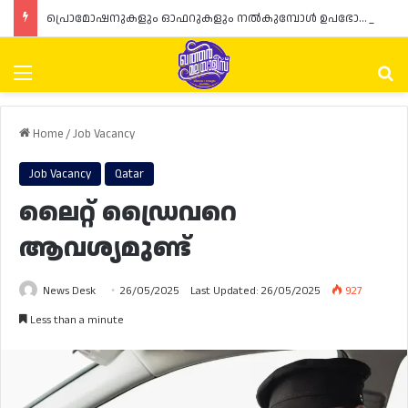
പ്രൊമോഷനുകളും ഓഫറുകളും നൽകുമ്പോൾ ഉപഭോക്താക്കളുടെ അവകാശങ്ങൾ ഉറപ്പാക്കണമെന്ന് ഖത്തർ വാണിജ്യ വ്യവസായ മന്ത്രാലയത്തിന്റെ (MoCI) നിർദ്ദേശം
Menu
Se
Home
/
Job Vacancy
Job Vacancy
Qatar
ലൈറ്റ് ഡ്രൈവറെ
ആവശ്യമുണ്ട്
News Desk
26/05/2025
Last Updated: 26/05/2025
927
Less than a minute