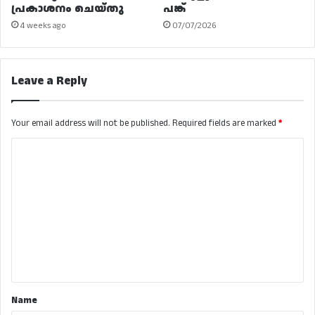
പ്രകാശനം ചെയ്തു
പങ്ക്
4 weeks ago
07/07/2026
Leave a Reply
Your email address will not be published.
Required fields are marked
*
C
o
m
m
e
n
t
*
Name