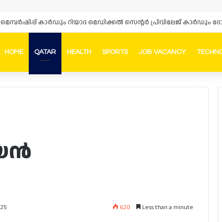
‌സ് മെമ്പർഷിപ്പ് കാർഡും റിയാദ മെഡിക്കൽ സെന്റർ പ്രിവിലേജ് കാർഡു
HOME
QATAR
HEALTH
SPORTS
JOB VACANCY
TECHN
Faceb
In
ജയൻ
620
Less than a minute
025