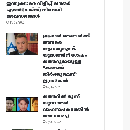
ഇന്ത്യക്കാരെ വിളിച്ച് ഖത്തർ
എയർവേയ്‌സ്; നിരവധി
അവസരങ്ങൾ
11/09/2022
ഇപ്പോൾ ഞങ്ങൾക്ക്
അവരെ
ആവശ്യമുണ്ട്.
യുദ്ധത്തിന് ശേഷം
ഖത്തറുമായുള്ള
“കണക്ക്
തീർക്കുമെന്ന്”
ഇസ്രയേൽ
02/12/2023
ഖത്തറിൽ മൂന്ന്
യുവാക്കൾ
വാഹനാപകടത്തിൽ
മരണപ്പെട്ടു
27/03/2022