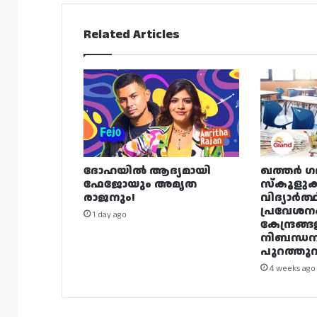
Related Articles
ദോഹയിൽ ആദ്യമായി
ഖത്തർ ഗ
ഫേജോയും അമൃത
സ്കൂളുക
രാജനും!
വിദ്യാർത്
പ്രവേശന
1 day ago
കേന്ദ്രങ്ങ
നിബന്ധ
പുറത്തുവി
4 weeks ago