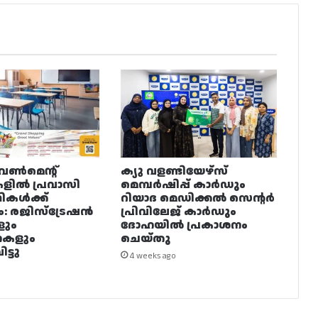
വൺമെന്റ്
ക്യു വളണ്ടിയേഴ്‌സ്
ളിൽ പ്രവാസി
മെമ്പർഷിപ്പ് കാർഡും
ഥികൾക്ക്
റിയാദ മെഡിക്കൽ സെന്റർ
ം: രജിസ്ട്രേഷൻ
പ്രിവിലേജ് കാർഡും
ളും
ദോഹയിൽ പ്രകാശനം
നകളും
ചെയ്തു
ട്ടു
4 weeks ago