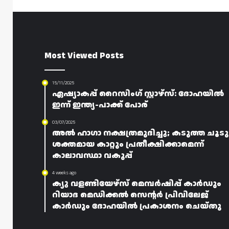
Most Viewed Posts
15/11/2025
ഏഷ്യാകപ്പ് റൈസിംഗ് സ്റ്റാഴ്‌സ്: ദോഹയിൽ
ഇന്ന് ഇന്ത്യ-പാക്ക് പോര്
03/07/2025
അൽ ഹാഗാ നക്ഷത്രമുദിച്ചു; കടുത്ത ചൂടു
ശക്തമായ കാറ്റും പ്രതീക്ഷിക്കാമെന്ന്
കാലാവസ്ഥാ വകുപ്പ്
4 weeks ago
ക്യു വളണ്ടിയേഴ്‌സ് മെമ്പർഷിപ്പ് കാർഡും
റിയാദ മെഡിക്കൽ സെന്റർ പ്രിവിലേജ്
കാർഡും ദോഹയിൽ പ്രകാശനം ചെയ്തു