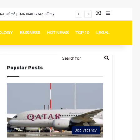
Random Article
Sidebar
ം ദോഹയിൽ പ്രകാശനം ചെയ്തു
OLOGY
BUSINESS
HOT NEWS
TOP 10
LEGAL
ook
stagram
Telegram
Whatsapp
Random Article
Switch skin
Search
Login
Popular Posts
for
Job Vacancy