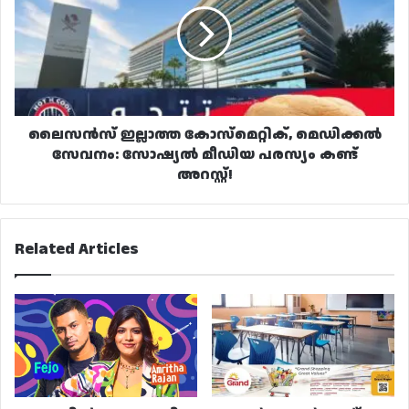
മെഡിക്കൽ
സേവനം:
സോഷ്യൽ
മീഡിയ
പരസ്യം
കണ്ട്
അറസ്റ്റ്!
ലൈസൻസ് ഇല്ലാത്ത കോസ്മെറ്റിക്, മെഡിക്കൽ
സേവനം: സോഷ്യൽ മീഡിയ പരസ്യം കണ്ട്
അറസ്റ്റ്!
Related Articles