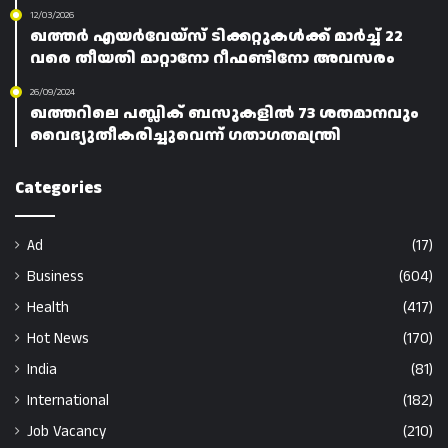
12/03/2026
ഖത്തർ എയർവേയ്‌സ് ടിക്കറ്റുകൾക്ക് മാർച്ച് 22
വരെ തീയതി മാറ്റാനോ റീഫണ്ടിനോ അവസരം
26/09/2024
ഖത്തറിലെ പബ്ലിക് ബസുകളിൽ 73 ശതമാനവും
വൈദ്യുതീകരിച്ചുവെന്ന് ഗതാഗതമന്ത്രി
Categories
Ad
(17)
Business
(604)
Health
(417)
Hot News
(170)
India
(81)
International
(182)
Job Vacancy
(210)