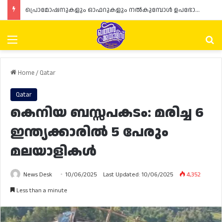
പ്രൊമോഷനുകളും ഓഫറുകളും നൽകുമ്പോൾ ഉപഭോക്താക്കളുടെ അവകാശങ്ങൾ ഉറപ്പാക്കണമെന്ന് ഖത്തർ വാണിജ്യ വ്യവസായ മന്ത്രാലയത്തിന്റെ (MoCI) നിർദ്ദേശം
Menu
Se
Home
/
Qatar
Qatar
കെനിയ ബസ്സപകടം: മരിച്ച 6
ഇന്ത്യക്കാരിൽ 5 പേരും
മലയാളികൾ
News Desk
10/06/2025
Last Updated: 10/06/2025
4,352
Less than a minute