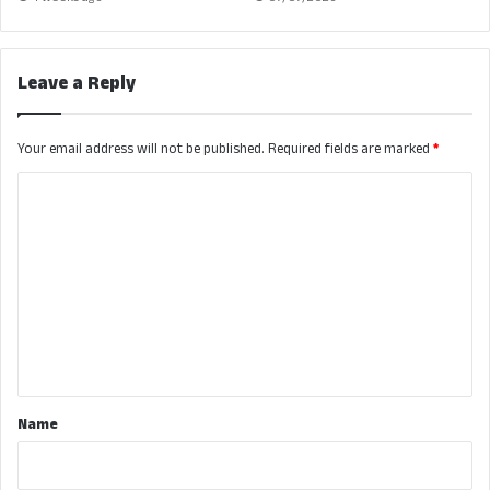
Leave a Reply
Your email address will not be published.
Required fields are marked
*
C
o
m
m
e
n
t
*
Name