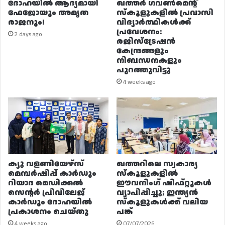
ദോഹയിൽ ആദ്യമായി
ഖത്തർ ഗവൺമെന്റ്
ഫേജോയും അമൃത
സ്കൂളുകളിൽ പ്രവാസി
രാജനും!
വിദ്യാർത്ഥികൾക്ക്
പ്രവേശനം:
2 days ago
രജിസ്ട്രേഷൻ
കേന്ദ്രങ്ങളും
നിബന്ധനകളും
പുറത്തുവിട്ടു
4 weeks ago
ക്യു വളണ്ടിയേഴ്‌സ്
ഖത്തറിലെ സ്വകാര്യ
മെമ്പർഷിപ്പ് കാർഡും
സ്കൂളുകളിൽ
റിയാദ മെഡിക്കൽ
ഈവനിംഗ് ഷിഫ്റ്റുകൾ
സെന്റർ പ്രിവിലേജ്
വ്യാപിപ്പിച്ചു; ഇന്ത്യൻ
കാർഡും ദോഹയിൽ
സ്കൂളുകൾക്ക് വലിയ
പ്രകാശനം ചെയ്തു
പങ്ക്
4 weeks ago
07/07/2026