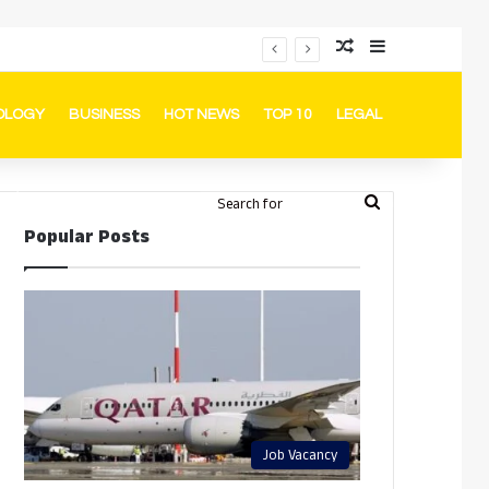
Random Article
Sidebar
പ്രൊമോഷനുകളും ഓഫറുകളും നൽകുമ്പോൾ ഉപഭോക്താക്കളുടെ അവകാശങ്ങൾ ഉറപ്പാക്കണമെന്ന് ഖത്തർ വാണിജ്യ വ്യവസായ മന്ത്രാലയത്തിന്റെ (MoCI) നിർദ്ദേശം
OLOGY
BUSINESS
HOT NEWS
TOP 10
LEGAL
ook
stagram
Telegram
Whatsapp
Random Article
Switch skin
Search
Login
Popular Posts
for
Job Vacancy