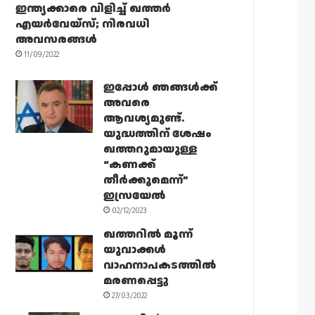
ഇന്ത്യക്കാരെ വിളിച്ച് ഖത്തർ
എയർവേയ്‌സ്; നിരവധി
അവസരങ്ങൾ
11/09/2022
ഇപ്പോൾ ഞങ്ങൾക്ക്
അവരെ
ആവശ്യമുണ്ട്.
യുദ്ധത്തിന് ശേഷം
ഖത്തറുമായുള്ള
“കണക്ക്
തീർക്കുമെന്ന്”
ഇസ്രയേൽ
02/12/2023
ഖത്തറിൽ മൂന്ന്
യുവാക്കൾ
വാഹനാപകടത്തിൽ
മരണപ്പെട്ടു
27/03/2022