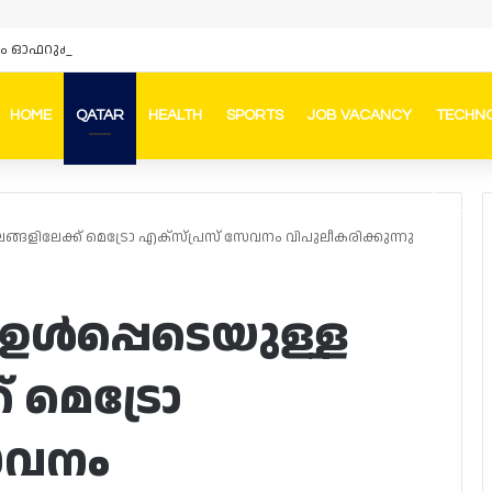
HOME
QATAR
HEALTH
SPORTS
JOB VACANCY
TECHN
Faceb
In
ങ്ങളിലേക്ക് മെട്രോ എക്‌സ്പ്രസ് സേവനം വിപുലീകരിക്കുന്നു
 ഉൾപ്പെടെയുള്ള
് മെട്രോ
േവനം