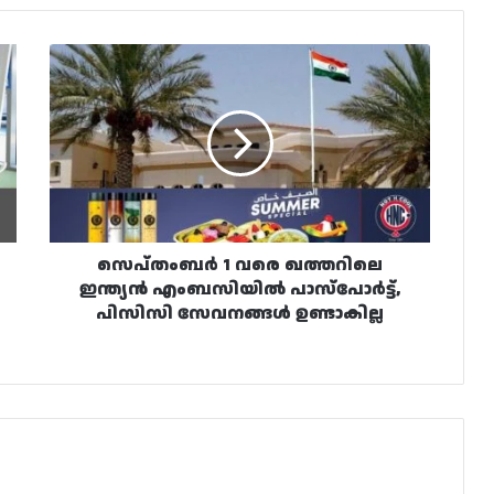
സെപ്‌തംബർ
1
വരെ
ഖത്തറിലെ
ഇന്ത്യൻ
എംബസിയിൽ
പാസ്പോർട്ട്,
പിസിസി
സേവനങ്ങൾ
ഉണ്ടാകില്ല
സെപ്‌തംബർ 1 വരെ ഖത്തറിലെ
ഇന്ത്യൻ എംബസിയിൽ പാസ്പോർട്ട്,
പിസിസി സേവനങ്ങൾ ഉണ്ടാകില്ല