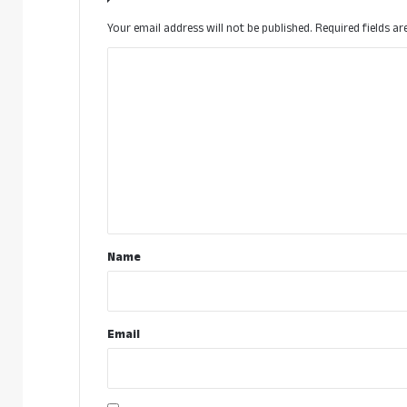
Your email address will not be published.
Required fields a
C
o
m
m
e
n
t
*
Name
Email