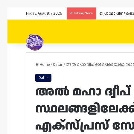
Friday, August 7 2026
Breaking News
Home
/
Qatar
/
അൽ മഹാ ദ്വീപ് ഉൾപ്പെടെയുള്ള സ്ഥല
Qatar
അൽ മഹാ ദ്വീപ്
സ്ഥലങ്ങളിലേക്ക
എക്‌സ്പ്രസ് സ