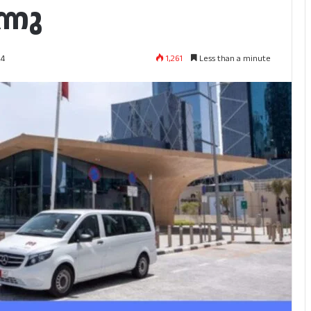
്നു
1,261
Less than a minute
24