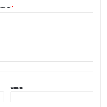
re marked
*
Website