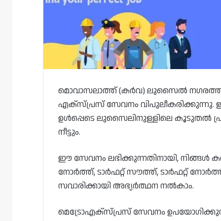
മൊവാസലാത്ത് (കർവ) ലുസൈൽ നഗരത്തിനുള
എക്‌സ്പ്രസ് സേവനം വിപുലീകരിക്കുന്നു. ഇന്
ഉൾപ്പെടെ ലുസൈലിനുള്ളിലെ കൂടുതൽ പ്രദ
നീട്ടും.
ഈ സേവനം ലഭിക്കുന്നതിനായി, നിങ്ങൾ കർവ
നോർത്ത്, ടാർഫറ്റ് സൗത്ത്, ടാർഫറ്റ് നോർത്
സവാരിക്കായി അഭ്യർത്ഥന നൽകാം.
മെട്രോഎക്‌സ്പ്രസ് സേവനം ഉപയോഗിക്കുന്