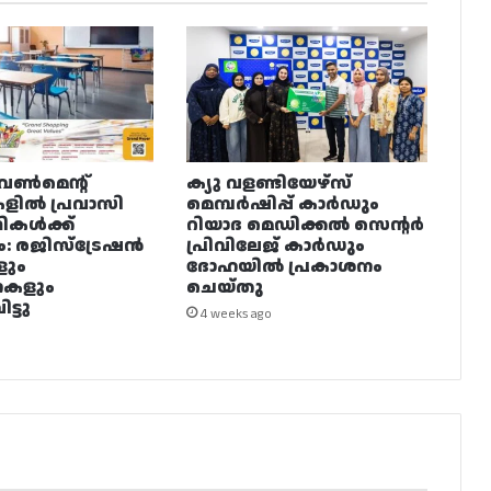
വൺമെന്റ്
ക്യു വളണ്ടിയേഴ്‌സ്
ളിൽ പ്രവാസി
മെമ്പർഷിപ്പ് കാർഡും
ഥികൾക്ക്
റിയാദ മെഡിക്കൽ സെന്റർ
ം: രജിസ്ട്രേഷൻ
പ്രിവിലേജ് കാർഡും
ളും
ദോഹയിൽ പ്രകാശനം
നകളും
ചെയ്തു
ട്ടു
4 weeks ago