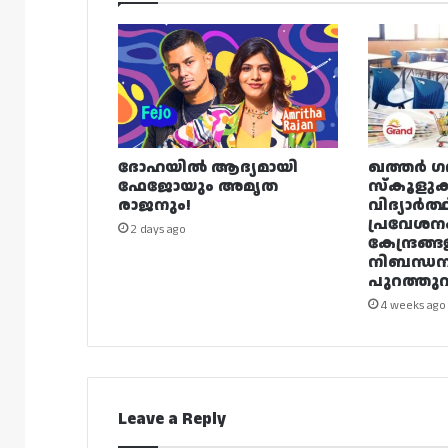
ദോഹയിൽ ആദ്യമായി
ഖത്തർ ഗ
ഫേജോയും അമൃത
സ്കൂളുക
രാജനും!
വിദ്യാർത്
പ്രവേശന
2 days ago
കേന്ദ്രങ്ങ
നിബന്ധ
പുറത്തുവി
4 weeks ago
Leave a Reply