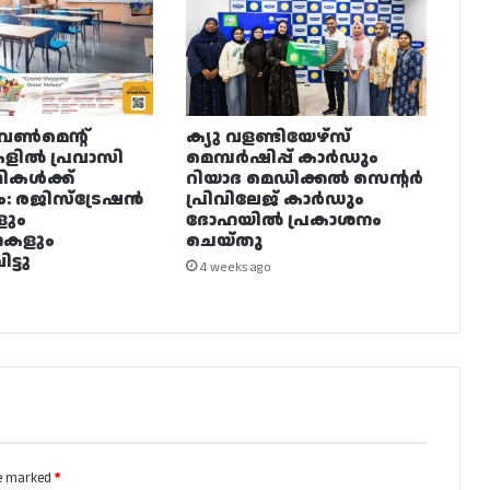
വൺമെന്റ്
ക്യു വളണ്ടിയേഴ്‌സ്
ളിൽ പ്രവാസി
മെമ്പർഷിപ്പ് കാർഡും
ഥികൾക്ക്
റിയാദ മെഡിക്കൽ സെന്റർ
ം: രജിസ്ട്രേഷൻ
പ്രിവിലേജ് കാർഡും
ളും
ദോഹയിൽ പ്രകാശനം
നകളും
ചെയ്തു
ട്ടു
4 weeks ago
re marked
*