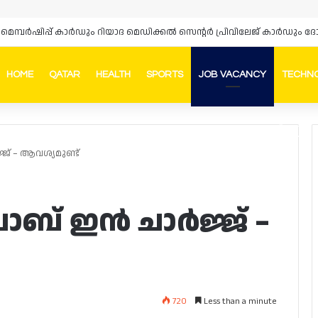
HOME
QATAR
HEALTH
SPORTS
JOB VACANCY
TECHN
Faceb
In
് – ആവശ്യമുണ്ട്
ബ് ഇൻ ചാർജ്ജ് –
720
Less than a minute