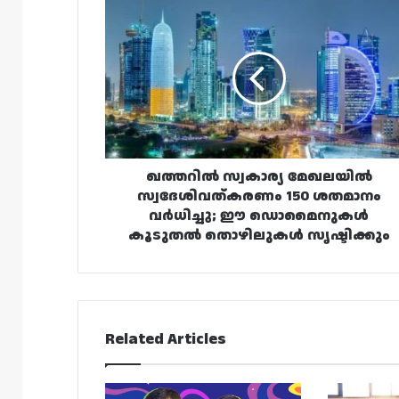
ഖത്തറിൽ
സ്വകാര്യ
മേഖലയിൽ
സ്വദേശിവത്കരണം
150
ശതമാനം
വർധിച്ചു;
ഈ
ഡൊമൈനുകൾ
കൂടുതൽ
ഖത്തറിൽ സ്വകാര്യ മേഖലയിൽ
തൊഴിലുകൾ
സ്വദേശിവത്കരണം 150 ശതമാനം
സൃഷ്ടിക്കും
വർധിച്ചു; ഈ ഡൊമൈനുകൾ
കൂടുതൽ തൊഴിലുകൾ സൃഷ്ടിക്കും
Related Articles