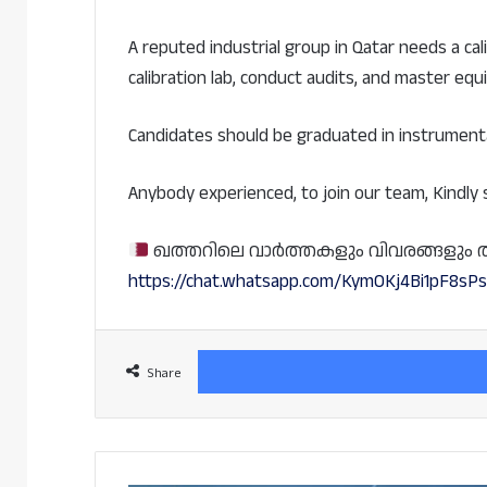
A reputed industrial group in Qatar needs a cal
calibration lab, conduct audits, and master eq
Candidates should be graduated in instrument
Anybody experienced, to join our team, Kindly
ഖത്തറിലെ വാർത്തകളും വിവരങ്ങളും തത്സമ
https://chat.whatsapp.com/KymOKj4Bi1pF8s
Share