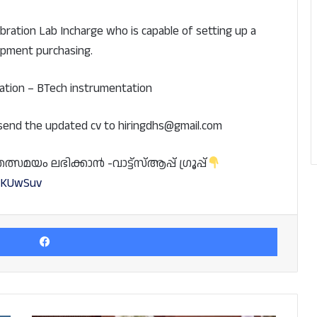
ibration Lab Incharge who is capable of setting up a
uipment purchasing.
ation – BTech instrumentation
 send the updated cv to hiringdhs@gmail.com
യം ലഭിക്കാൻ -വാട്ട്സ്ആപ്പ് ഗ്രൂപ്പ്
PsKUwSuv
Facebook