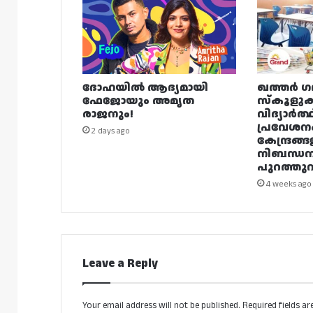
ദോഹയിൽ ആദ്യമായി
ഖത്തർ ഗ
ഫേജോയും അമൃത
സ്കൂളുക
രാജനും!
വിദ്യാർത്
പ്രവേശന
2 days ago
കേന്ദ്രങ്ങ
നിബന്ധ
പുറത്തുവി
4 weeks ago
Leave a Reply
Your email address will not be published.
Required fields a