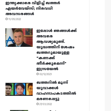
ഇന്ത്യക്കാരെ വിളിച്ച് ഖത്തർ
എയർവേയ്‌സ്; നിരവധി
അവസരങ്ങൾ
11/09/2022
ഇപ്പോൾ ഞങ്ങൾക്ക്
അവരെ
ആവശ്യമുണ്ട്.
യുദ്ധത്തിന് ശേഷം
ഖത്തറുമായുള്ള
“കണക്ക്
തീർക്കുമെന്ന്”
ഇസ്രയേൽ
02/12/2023
ഖത്തറിൽ മൂന്ന്
യുവാക്കൾ
വാഹനാപകടത്തിൽ
മരണപ്പെട്ടു
27/03/2022