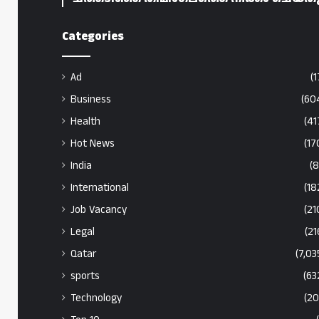
Categories
Ad
(1
Business
(60
Health
(41
Hot News
(17
India
(8
International
(18
Job Vacancy
(21
Legal
(21
Qatar
(7,03
sports
(63
Technology
(20