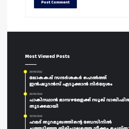
Most Viewed Posts
29/09/2022
ലോകകപ്പ് സന്ദർശകർ ഹെൽത്ത്
ഇൻഷുറൻസ് എടുക്കാൻ നിർദ്ദേശം
28/06/2024
പാകിസ്ഥാൻ മാമ്പഴമേളക്ക് സൂഖ് വാഖിഫി
തുടക്കമായി
18/09/2024
ഹമദ് തുറമുഖത്തിന്റെ ബേസിനിൽ
ചത്തടിഞ്ഞ തിമിംഗലത്തെ നീക്കം ചെയ്‌ത