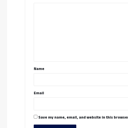
C
o
m
m
e
n
t
*
Name
Email
Save my name, email, and website in this browser