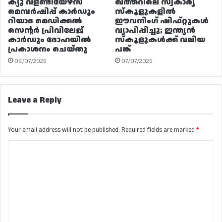
ക്യു വളണ്ടിയേഴ്‌സ്
ഖത്തറിലെ സ്വകാര്യ
മെമ്പർഷിപ്പ് കാർഡും
സ്കൂളുകളിൽ
റിയാദ മെഡിക്കൽ
ഈവനിംഗ് ഷിഫ്റ്റുകൾ
സെന്റർ പ്രിവിലേജ്
വ്യാപിപ്പിച്ചു; ഇന്ത്യൻ
കാർഡും ദോഹയിൽ
സ്കൂളുകൾക്ക് വലിയ
പ്രകാശനം ചെയ്തു
പങ്ക്
09/07/2026
07/07/2026
Leave a Reply
Your email address will not be published.
Required fields are marked
*
C
o
m
m
e