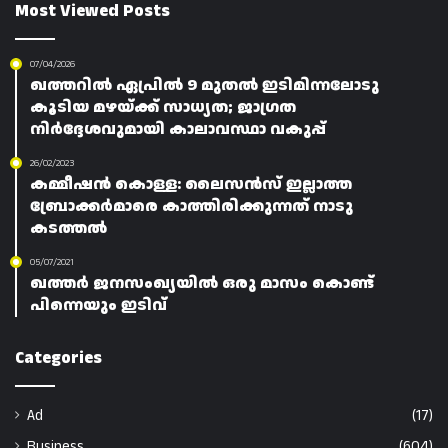
Most Viewed Posts
07/04/2026
ഖത്തറിൽ ഏപ്രിൽ 9 മുതൽ ഇടിമിന്നലോടു
കൂടിയ മഴയ്ക്ക് സാധ്യത; ജാഗ്രത
നിർദ്ദേശവുമായി കാലാവസ്ഥാ വകുപ്പ്
26/02/2023
കമ്മീഷൻ കൊള്ള: ലൈസൻസ് ഇല്ലാത്ത
ബ്രോക്കർമാരെ കാത്തിരിക്കുന്നത് നാടു
കടത്തൽ
05/07/2021
ഖത്തർ ജനസംഖ്യയിൽ ഒരു മാസം കൊണ്ട്
പിന്നെയും ഇടിവ്
Categories
Ad
(17)
Business
(604)