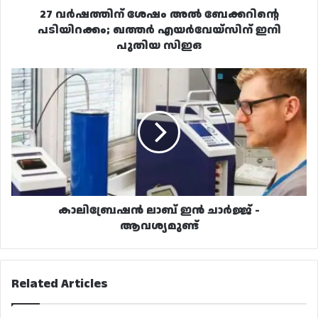
പുതിയ
27 വർഷത്തിന് ശേഷം അൽ ബേക്കറിന്റെ
സിഇഒ
പടിയിറക്കം; ഖത്തർ എയർവേയ്സിന് ഇനി
പുതിയ സിഇഒ
കാലിബ്രേഷൻ
ലാബ്
ഇൻ
ചാർജ്ജ്
-
ആവശ്യമുണ്ട്
കാലിബ്രേഷൻ ലാബ് ഇൻ ചാർജ്ജ് -
ആവശ്യമുണ്ട്
Related Articles