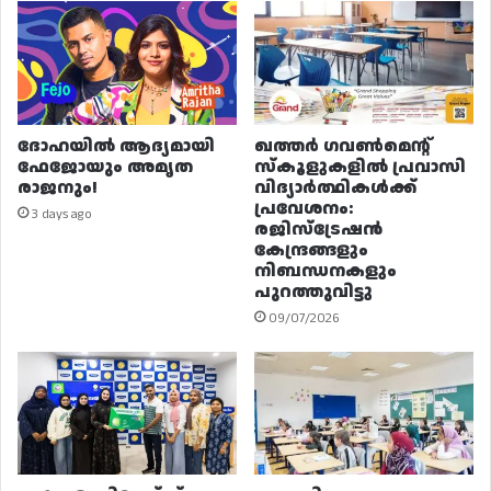
ദോഹയിൽ ആദ്യമായി
ഖത്തർ ഗവൺമെന്റ്
ഫേജോയും അമൃത
സ്കൂളുകളിൽ പ്രവാസി
രാജനും!
വിദ്യാർത്ഥികൾക്ക്
പ്രവേശനം:
3 days ago
രജിസ്ട്രേഷൻ
കേന്ദ്രങ്ങളും
നിബന്ധനകളും
പുറത്തുവിട്ടു
09/07/2026