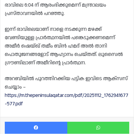
രാവിലെ 6:04 ന് ആരംഭിക്കുമെന്ന് മന്ത്രാലയം
പ്രസ്താവനയിൽ പറഞ്ഞു.
ഇന്ന് രാവിലെയാണ് നാളെ നടക്കുന്ന മഴക്ക്
വേണ്ടിയുള്ള പ്രാർത്ഥനയിൽ പങ്കെടുക്കണമെന്ന്
അമീർ ഷെയ്ഖ് തമീം ബിൻ ഹമദ് അൽ താനി
പൊതുജനങ്ങളോട് ആഹ്വാനം ചെയ്തത്. ലുസൈൽ
ഗ്രൗണ്ടിലാണ് അമീറിന്റെ പ്രാർത്ഥന.
അറബിയിൽ പുറത്തിറക്കിയ പട്ടിക ഇവിടെ ആക്‌സസ്
ചെയ്യാം –
https://m.thepeninsulaqatar.com/pdf/20251112_1762941677
-577.pdf
Facebook
Wh