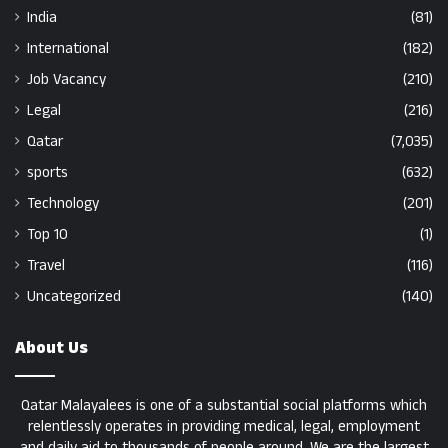
India
(81)
International
(182)
Job Vacancy
(210)
Legal
(216)
Qatar
(7,035)
sports
(632)
Technology
(201)
Top 10
(1)
Travel
(116)
Uncategorized
(140)
About Us
Qatar Malayalees is one of a substantial social platforms which
relentlessly operates in providing medical, legal, employment
and daily aid to thousands of people around. We are the largest