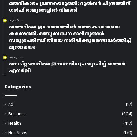
മതവികാരം വ്രണപ്പെടുത്തി; ദുൽഖർ ചിത്രത്തിന്
ഗൾഫ് രാജ്യങ്ങളിൽ വിലക്ക്
30/04/2025
ഖത്തറിലെ ജലാശയത്തിൽ ചത്ത കടലാമയെ
കണ്ടെത്തി, മത്സ്യബന്ധന മാലിന്യങ്ങൾ
സമുദ്രപരിസ്ഥിതിയെ നശിപ്പിക്കുമെന്നാവർത്തിച്ച്
മന്ത്രാലയം
31/08/2025
സെപ്റ്റംബറിലെ ഇന്ധനവില പ്രഖ്യാപിച്ച് ഖത്തർ
എനർജി
Categories
Ad
(17)
Business
(604)
Health
(417)
Hot News
(170)