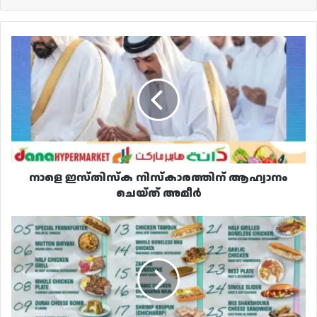
നാളെ
ഇസ്തിസ്‌ക
നിസ്കാരത്തിന്
ആഹ്വാനം
ചെയ്ത്
അമീർ
നാളെ ഇസ്തിസ്‌ക നിസ്കാരത്തിന് ആഹ്വാനം
ചെയ്ത് അമീർ
ഖത്തറിലെ
ഏറ്റവും
ട്രെൻഡിംഗായ
30
വിഭവങ്ങൾ
അറിയാം!
ലിസ്റ്റ്