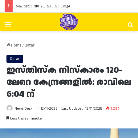
പ്രൊമോഷനുകളും ഓഫറുകളും നൽകുമ്പോൾ ഉപഭോക്താക്കളുടെ അവകാശങ്ങൾ ഉറപ്പാക്കണമെന്ന് ഖത്തർ വാണിജ്യ വ്യവസായ മന്ത്രാലയത്തിന്റെ (MoCI) നിർദ്ദേശം
Menu
Se
Home
/
Qatar
Qatar
ഇസ്തിസ്ക നിസ്കാരം 120-
ലേറെ കേന്ദ്രങ്ങളിൽ; രാവിലെ
6:04 ന്
News Desk
12/11/2025
Last Updated: 12/11/2025
1,094
Less than a minute