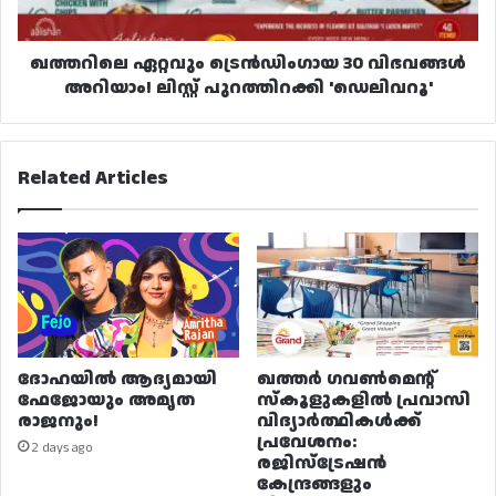
പുറത്തിറക്കി
'ഡെലിവറൂ'
ഖത്തറിലെ ഏറ്റവും ട്രെൻഡിംഗായ 30 വിഭവങ്ങൾ
അറിയാം! ലിസ്റ്റ് പുറത്തിറക്കി 'ഡെലിവറൂ'
Related Articles
ദോഹയിൽ ആദ്യമായി
ഖത്തർ ഗവൺമെന്റ്
ഫേജോയും അമൃത
സ്കൂളുകളിൽ പ്രവാസി
രാജനും!
വിദ്യാർത്ഥികൾക്ക്
പ്രവേശനം:
2 days ago
രജിസ്ട്രേഷൻ
കേന്ദ്രങ്ങളും