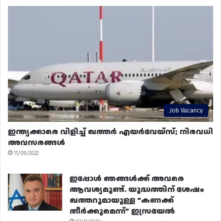
Job Vacancy
ഇന്ത്യക്കാരെ വിളിച്ച് ഖത്തർ എയർവേയ്‌സ്; നിരവധി
അവസരങ്ങൾ
11/09/2022
ഇപ്പോൾ ഞങ്ങൾക്ക് അവരെ
ആവശ്യമുണ്ട്. യുദ്ധത്തിന് ശേഷം
ഖത്തറുമായുള്ള “കണക്ക്
തീർക്കുമെന്ന്” ഇസ്രയേൽ