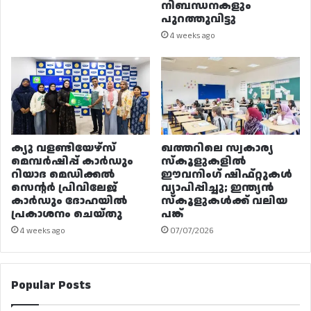
നിബന്ധനകളും
പുറത്തുവിട്ടു
4 weeks ago
ക്യു വളണ്ടിയേഴ്‌സ്
ഖത്തറിലെ സ്വകാര്യ
മെമ്പർഷിപ്പ് കാർഡും
സ്കൂളുകളിൽ
റിയാദ മെഡിക്കൽ
ഈവനിംഗ് ഷിഫ്റ്റുകൾ
സെന്റർ പ്രിവിലേജ്
വ്യാപിപ്പിച്ചു; ഇന്ത്യൻ
കാർഡും ദോഹയിൽ
സ്കൂളുകൾക്ക് വലിയ
പ്രകാശനം ചെയ്തു
പങ്ക്
4 weeks ago
07/07/2026
Popular Posts