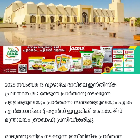
2025 നവംബർ 13 വ്യാഴാഴ്ച രാവിലെ ഇസ്തിസ്‌ക
പ്രാർത്ഥന (മഴ തേടുന്ന പ്രാർത്ഥന) നടക്കുന്ന
പള്ളികളുടെയും പ്രാർത്ഥനാ സ്ഥലങ്ങളുടെയും പട്ടിക
എൻഡോവ്‌മെന്റ് ആൻഡ് ഇസ്ലാമിക് അഫയേഴ്‌സ്
മന്ത്രാലയം (ഔഖാഫ്) പ്രസിദ്ധീകരിച്ചു.
രാജ്യത്തുടനീളം നടക്കുന്ന ഇസ്തിസ്‌ക പ്രാർത്ഥന