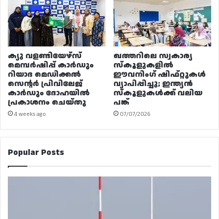
ക്യു വളണ്ടിയേഴ്‌സ്
ഖത്തറിലെ സ്വകാര്യ
മെമ്പർഷിപ്പ് കാർഡും
സ്കൂളുകളിൽ
റിയാദ മെഡിക്കൽ
ഈവനിംഗ് ഷിഫ്റ്റുകൾ
സെന്റർ പ്രിവിലേജ്
വ്യാപിപ്പിച്ചു; ഇന്ത്യൻ
കാർഡും ദോഹയിൽ
സ്കൂളുകൾക്ക് വലിയ
പ്രകാശനം ചെയ്തു
പങ്ക്
4 weeks ago
07/07/2026
Popular Posts