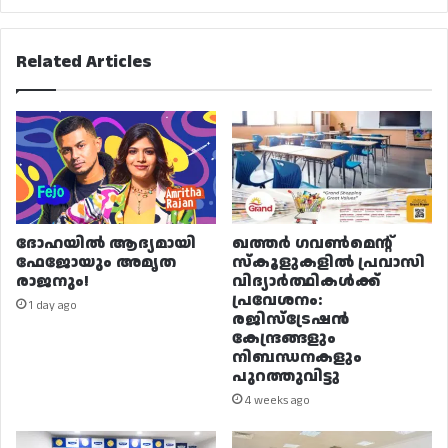
Related Articles
ദോഹയിൽ ആദ്യമായി
ഖത്തർ ഗവൺമെന്റ്
ഫേജോയും അമൃത
സ്കൂളുകളിൽ പ്രവാസി
രാജനും!
വിദ്യാർത്ഥികൾക്ക്
പ്രവേശനം:
1 day ago
രജിസ്ട്രേഷൻ
കേന്ദ്രങ്ങളും
നിബന്ധനകളും
പുറത്തുവിട്ടു
4 weeks ago