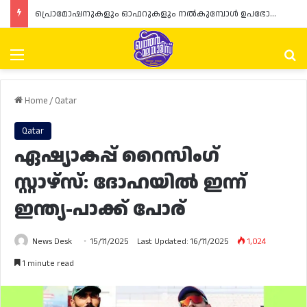
പ്രൊമോഷനുകളും ഓഫറുകളും നൽകുമ്പോൾ ഉപഭോക്താക്കളുടെ അവകാശങ്ങൾ ഉറപ്പാക്കണമെന്ന് ഖത്തർ വാണിജ്യ വ്യവസായ മന്ത്രാലയത്തിന്റെ (MoCI) നിർദ്ദേശം
Menu
Se
Home
/
Qatar
Qatar
ഏഷ്യാകപ്പ് റൈസിംഗ്
സ്റ്റാഴ്‌സ്: ദോഹയിൽ ഇന്ന്
ഇന്ത്യ-പാക്ക് പോര്
News Desk
15/11/2025
Last Updated: 16/11/2025
1,024
1 minute read