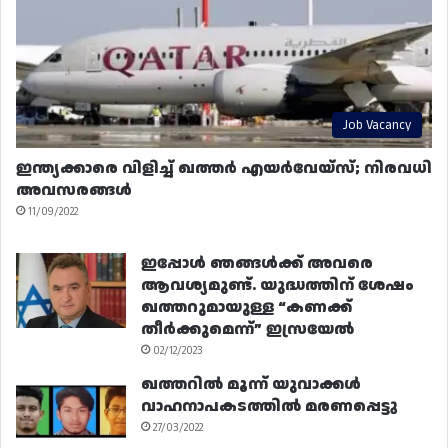
Job Vacancy
ഇന്ത്യക്കാരെ വിളിച്ച് ഖത്തർ എയർവേയ്‌സ്; നിരവധി
അവസരങ്ങൾ
11/09/2022
ഇപ്പോൾ ഞങ്ങൾക്ക് അവരെ
ആവശ്യമുണ്ട്. യുദ്ധത്തിന് ശേഷം
ഖത്തറുമായുള്ള “കണക്ക്
തീർക്കുമെന്ന്” ഇസ്രയേൽ
02/12/2023
ഖത്തറിൽ മൂന്ന് യുവാക്കൾ
വാഹനാപകടത്തിൽ മരണപ്പെട്ടു
27/03/2022