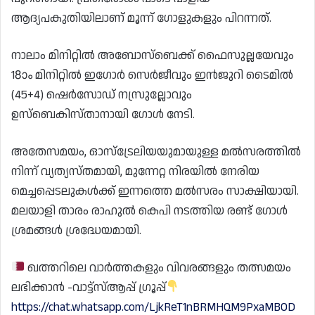
ആദ്യപകുതിയിലാണ് മൂന്ന് ഗോളുകളും പിറന്നത്.
നാലാം മിനിറ്റിൽ അബോസ്ബെക്ക് ഫൈസുല്ലയേവും
18ാം മിനിറ്റിൽ ഇഗോർ സെർജീവും ഇൻജുറി ടൈമിൽ
(45+4) ഷെർസോഡ് നസ്രുല്ലോവും
ഉസ്ബെകിസ്താനായി ഗോൾ നേടി.
അതേസമയം, ഓസ്‌ട്രേലിയയുമായുള്ള മൽസരത്തിൽ
നിന്ന് വ്യത്യസ്തമായി, മുന്നേറ്റ നിരയിൽ നേരിയ
മെച്ചപ്പെടലുകൾക്ക് ഇന്നത്തെ മൽസരം സാക്ഷിയായി.
മലയാളി താരം രാഹുൽ കെപി നടത്തിയ രണ്ട് ഗോൾ
ശ്രമങ്ങൾ ശ്രദ്ധേയമായി.
ഖത്തറിലെ വാർത്തകളും വിവരങ്ങളും തത്സമയം
ലഭിക്കാൻ -വാട്ട്സ്ആപ്പ് ഗ്രൂപ്പ്
https://chat.whatsapp.com/LjkReT1nBRMHQM9PxaMBOD