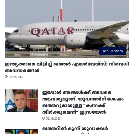
Job Vacancy
ഇന്ത്യക്കാരെ വിളിച്ച് ഖത്തർ എയർവേയ്‌സ്; നിരവധി
അവസരങ്ങൾ
11/09/2022
ഇപ്പോൾ ഞങ്ങൾക്ക് അവരെ
ആവശ്യമുണ്ട്. യുദ്ധത്തിന് ശേഷം
ഖത്തറുമായുള്ള “കണക്ക്
തീർക്കുമെന്ന്” ഇസ്രയേൽ
02/12/2023
ഖത്തറിൽ മൂന്ന് യുവാക്കൾ