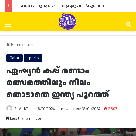
പ്രൊമോഷനുകളും ഓഫറുകളും നൽകുമ്പോൾ ഉപഭോക്താക്കളുടെ അവകാശങ്ങൾ ഉറപ്പാക്കണമെന്ന് ഖത്തർ വാണിജ്യ വ്യവസായ മന്ത്രാലയത്തിന്റെ (MoCI) നിർദ്ദേശം
Menu
Se
Home
/
Qatar
Qatar
sports
ഏഷ്യൻ കപ്പ് രണ്ടാം
മത്സരത്തിലും നിലം
തൊടാതെ ഇന്ത്യ പുറത്ത്
BILAL KT
18/01/2024
Last Updated: 18/01/2024
2,307
Less than a minute