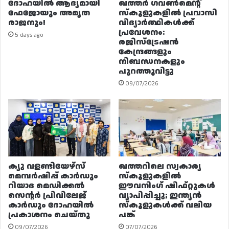
ദോഹയിൽ ആദ്യമായി
ഖത്തർ ഗവൺമെന്റ്
ഫേജോയും അമൃത
സ്കൂളുകളിൽ പ്രവാസി
രാജനും!
വിദ്യാർത്ഥികൾക്ക്
പ്രവേശനം:
5 days ago
രജിസ്ട്രേഷൻ
കേന്ദ്രങ്ങളും
നിബന്ധനകളും
പുറത്തുവിട്ടു
09/07/2026
ക്യു വളണ്ടിയേഴ്‌സ്
ഖത്തറിലെ സ്വകാര്യ
മെമ്പർഷിപ്പ് കാർഡും
സ്കൂളുകളിൽ
റിയാദ മെഡിക്കൽ
ഈവനിംഗ് ഷിഫ്റ്റുകൾ
സെന്റർ പ്രിവിലേജ്
വ്യാപിപ്പിച്ചു; ഇന്ത്യൻ
കാർഡും ദോഹയിൽ
സ്കൂളുകൾക്ക് വലിയ
പ്രകാശനം ചെയ്തു
പങ്ക്
09/07/2026
07/07/2026