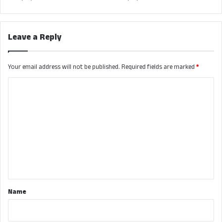
Leave a Reply
Your email address will not be published.
Required fields are marked
*
C
o
m
m
e
n
t
*
Name