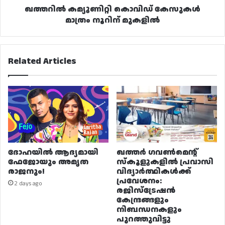
ഖത്തറിൽ കമ്യൂണിറ്റി കൊവിഡ് കേസുകൾ
മാത്രം നൂറിന് മുകളിൽ
Related Articles
ദോഹയിൽ ആദ്യമായി
ഖത്തർ ഗവൺമെന്റ്
ഫേജോയും അമൃത
സ്കൂളുകളിൽ പ്രവാസി
രാജനും!
വിദ്യാർത്ഥികൾക്ക്
പ്രവേശനം:
2 days ago
രജിസ്ട്രേഷൻ
കേന്ദ്രങ്ങളും
നിബന്ധനകളും
പുറത്തുവിട്ടു