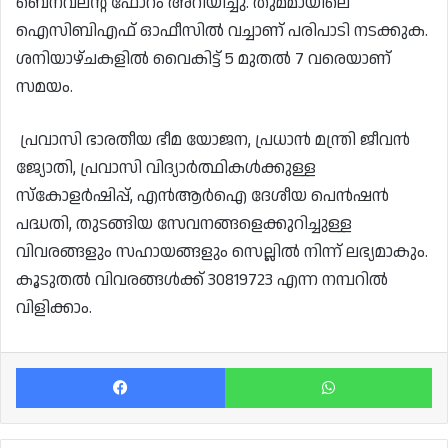
ബെനവലന്റ് ഫോറം അറിയിച്ചു. തുമമായിലെ
ഐസിബിഎഫ് ഓഫീസിൽ വച്ചാണ് പരിപാടി നടക്കുക.
ശനിയാഴ്ചകളിൽ വൈകിട്ട് 5 മുതൽ 7 വരെയാണ്
സമയം.
പ്രവാസി ഭാരതീയ ഭീമ യോജന, പ്രധാൻ മന്ത്രി ജീവൻ
ജ്യോതി, പ്രവാസി വിദ്യാർത്ഥികൾക്കുള്ള
സ്‌കോളർഷിപ്പ്, എൻആർഐ ദേശീയ പെൻഷൻ
പദ്ധതി, തുടങ്ങിയ സേവനങ്ങളെക്കുറിച്ചുള്ള
വിവരങ്ങളും സഹായങ്ങളും സെല്ലിൽ നിന്ന് ലഭ്യമാകും.
കൂടുതൽ വിവരങ്ങൾക്ക് 30819723 എന്ന നമ്പറിൽ
വിളിക്കാം.
Facebook
Wh