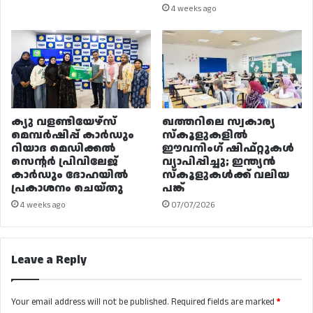
4 weeks ago
ക്യു വളണ്ടിയേഴ്‌സ്
ഖത്തറിലെ സ്വകാര്യ
മെമ്പർഷിപ്പ് കാർഡും
സ്കൂളുകളിൽ
റിയാദ മെഡിക്കൽ
ഈവനിംഗ് ഷിഫ്റ്റുകൾ
സെന്റർ പ്രിവിലേജ്
വ്യാപിപ്പിച്ചു; ഇന്ത്യൻ
കാർഡും ദോഹയിൽ
സ്കൂളുകൾക്ക് വലിയ
പ്രകാശനം ചെയ്തു
പങ്ക്
4 weeks ago
07/07/2026
Leave a Reply
Your email address will not be published.
Required fields are marked
*