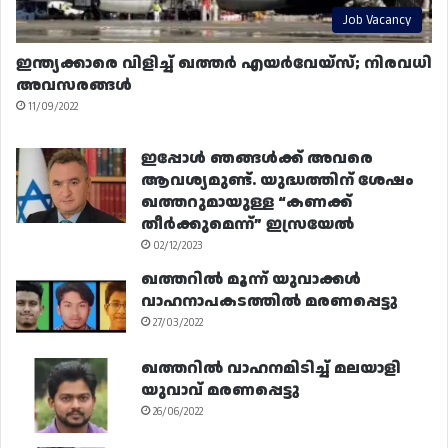
Job Vacancy
ഇന്ത്യക്കാരെ വിളിച്ച് ഖത്തർ എയർവേയ്‌സ്; നിരവധി
അവസരങ്ങൾ
11/09/2022
ഇപ്പോൾ ഞങ്ങൾക്ക് അവരെ
ആവശ്യമുണ്ട്. യുദ്ധത്തിന് ശേഷം
ഖത്തറുമായുള്ള “കണക്ക്
തീർക്കുമെന്ന്” ഇസ്രയേൽ
02/12/2023
ഖത്തറിൽ മൂന്ന് യുവാക്കൾ
വാഹനാപകടത്തിൽ മരണപ്പെട്ടു
27/03/2022
ഖത്തറിൽ വാഹനമിടിച്ച് മലയാളി
യുവാവ് മരണപ്പെട്ടു
26/06/2022