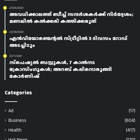
23/04/2023
അവധിക്കാലത്ത് ബീച്ച് സന്ദർശകർക്ക് നിർദ്ദേശം;
മണലിൽ കൽക്കരി കത്തിക്കരുത്
23/09/2025
എൻവിയോണ്മെന്റൽ സ്ട്രീറ്റിൽ 3 ദിവസം റോഡ്
അടച്ചിടും
22/11/2021
സ്പെഷ്യൽ ബസ്സുകൾ, 7 കാൽനട
ക്രോസിംഗുകൾ; അറബ് കപ്പിനൊരുങ്ങി
കോർണിഷ്
Categories
Ad
(17)
Business
(604)
Health
(417)
Hot News
(170)